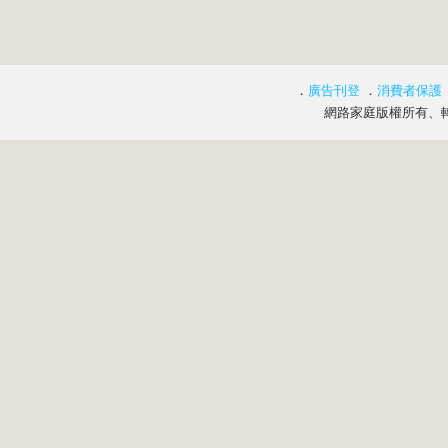
．
廣告刊登
．
消費者保護
網路家庭版權所有、轉載必究 