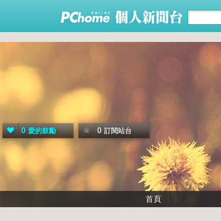
0
0
愛的鼓勵
訂閱站台
首頁