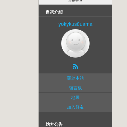
自我介紹
yokykus8uama
關於本站
留言板
地圖
加入好友
站方公告