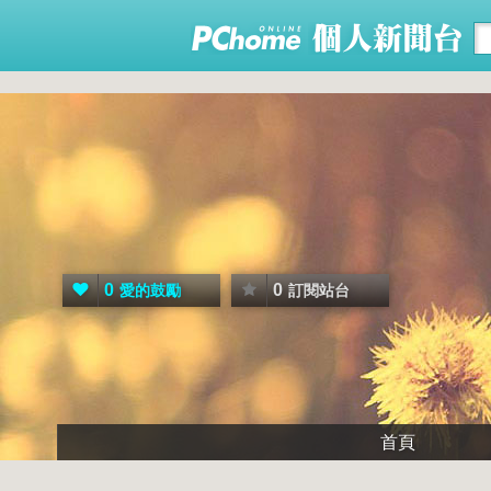
0
0
愛的鼓勵
訂閱站台
首頁