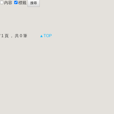
內容
標籤
 / 1 頁 ， 共 0 筆
▲TOP