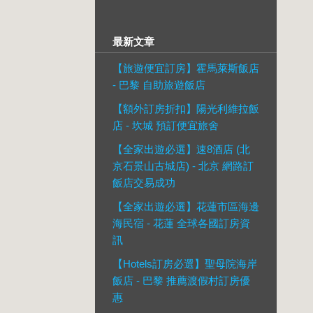
最新文章
【旅遊便宜訂房】霍馬萊斯飯店
- 巴黎 自助旅遊飯店
【額外訂房折扣】陽光利維拉飯
店 - 坎城 預訂便宜旅舍
【全家出遊必選】速8酒店 (北
京石景山古城店) - 北京 網路訂
飯店交易成功
【全家出遊必選】花蓮市區海邊
海民宿 - 花蓮 全球各國訂房資
訊
【Hotels訂房必選】聖母院海岸
飯店 - 巴黎 推薦渡假村訂房優
惠