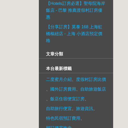
【Hotels訂房必選】聖母院海岸
飯店 - 巴黎 推薦渡假村訂房優
惠
【分享訂房】莫泰 168 上海虹
橋樞紐店 - 上海 小酒店預定價
格
文章分類
本台最新標籤
二度蜜月介紹
、
度假村訂房比價
、
國外訂房費用
、
自助旅遊飯店
、
飯店住宿便宜訂房
、
自助旅行便宜
、
旅遊資訊
、
特色民宿預訂費用
、
預訂便宜旅舍
、