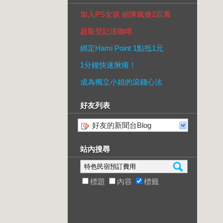
加入PS女孩 組隊瘋搶2百萬
超取登記送咖啡
綁定Hami Point 1點抵1元
1分鐘快速揪痛！
成為獨立小姐的滾錢心法
好友列表
好友的新聞台Blog
站內搜尋
標題
內容
標籤