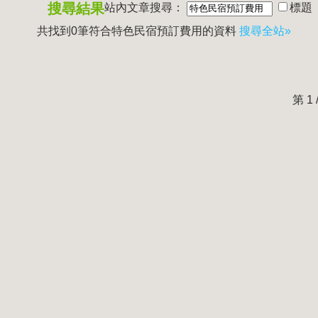
搜尋結果
站內文章搜尋：
標題
共找到0筆符合
特色民宿預訂費用
的資料
搜尋全站»
第 1