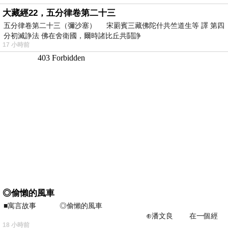
大藏經22，五分律卷第二十三
五分律卷第二十三（彌沙塞） 宋罽賓三藏佛陀什共竺道生等 譯 第四
分初滅諍法 佛在舍衛國，爾時諸比丘共鬪諍
17 小時前
◎偷懶的風車
■寓言故事 ◎偷懶的風車
⊕潘文良 在一個經
18 小時前
常颳風的山丘上—&m