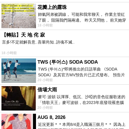
花瓣上的露珠
帥氣阿弟被調線， 可能和我常聊天， 作業主管紅
了眼， 阻隔我們隔兩邊。 昨天又問他， 前天她穿
18 小時前
什麼顏色衣服， 不經
【轉貼】天 地 侘 寂
言多!不定就解吾意..吾輩尚知..詩魂不滅..
18 小時前
TWS (투어스) SODA SODA
TWS (투어스)*即將推出的日語單曲 《SODA
SODA》及其官方MV預告片已正式發布。 預告片
20 小時前
一經發布， 就引發了粉絲們對這次夏季回
借場大雨
麥可·波頓 以渾厚、低沉、沙啞的音色征服歌迷的
「情歌天王」麥可波頓，在2023年底發現罹患腦
20 小時前
瘤「祈禱早日康復，一切都好」。
AUG 8, 2026
近況更新＊＊本周8/4是入職滿三個月＊＊ 因為上