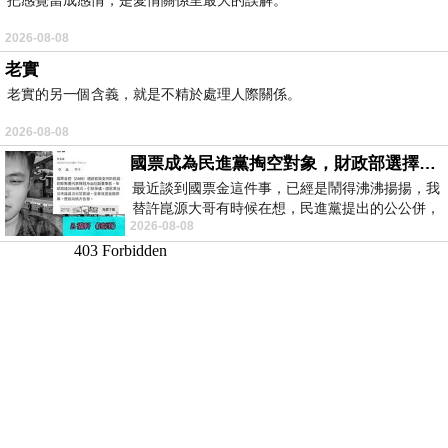
2026-08-08
老實
老實的另一個含義，就是不精於處理人際關係。
2026-08-08
國票成為民進黨掏空對象，財政部選擇性失憶
最近談到國票金這件事，已經是鬧得沸沸揚揚，我
替許崑源大哥有時候在想，民進黨提出的公公併，
2026-08-08
其實就是想要國庫通黨庫，鬧出最大的醜