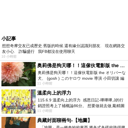
小記事
想想奇摩交友已成歷史.舊版的時候.還有緣分認識到朋友. 現在網路交
友小心. 詐騙盛行 我FB都沒在使用聊天
10 小時前
奥莉佛是狗天哪！！這傢伙電影版 the オリバーな犬、 (gosh ) このヤロウ movie
奥莉佛是狗天哪！！這傢伙電影版 the オリバーな
犬、 (gosh ) このヤロウ movie 導演 小田切讓 編
11 小時前
劇: 小田切讓 主演: 小田切讓
溫柔向上的浮力
115.6.9 溫柔向上的浮力 感恩日記-嗶嗶嗶,J的行
銷證照考上了補概論86分。 想要做就去做,勵精圖
11 小時前
治大成功,也是表法,堅持和努力
典藏封面聊兩句-【地圖】
「地圖」是一種奇妙的東西 將各式各樣的路徑攤