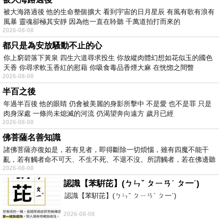
被大海路過後 他的生命整個擴大 看到宇宙的日月星辰 有風有歌有浪有
風暴 靈魂卻極其安靜 因為他一直在聆聽 千萬道拍打而來的
2026-08-08
都只是為安放騷動不止的心
你上窮碧落下黃泉 四生六道尋求投生 你放縱肉體幻想如花似玉的國色
天香 你尋求軟玉香紅的慰藉 你吸食毒品香煙大麻 在恍惚之間瞥
2026-08-08
半百之後
年過半百後 他的眼睛 仍會被美麗的身影所擊中 不是愛 也不是罪 只是
肉身深處 一條尚未熄滅的河流 仍渴望奔向遠方 歲月已經
2026-08-08
佛菩薩名善知識
諸佛菩薩亦復如是，若有見者，即得斷除一切煩惱，雖有四魔不能干
亂，若有觸者命不可夭、不生不死、不退不沒。所謂觸者，若在佛邊聽
2026-08-08
受
認識【苯騈芘】(ㄅㄣˇ ㄆㄧㄢˊ ㄆ一ˊ)
認識【苯騈芘】(ㄅㄣˇ ㄆㄧㄢˊ ㄆ一ˊ)
2026-08-08