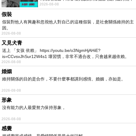
2026-08-08
罵她施政滿意度輸給陳其邁，甚至還說盧
假裝
假裝對他人有興趣和忽視他人對自己的這種假裝，是社會關係維持的主
因。
2026-08-08
又見犬青
送上 「女孩 依賴」 https://youtu.be/o3NgmHjAHiE?
is=CCvsvJhSur12W4s1 壞習慣，非常不適合改，只會越來越依賴。
2026-08-08
我害怕的
婚姻
維持關係的目的是合作，不要什麼事都講到感情。婚姻，亦如是。
2026-08-08
形象
沒有能力的人最愛努力保持形象，
2026-08-08
感覺
把感覺當成感情，是愛情關係里最大的誤解。