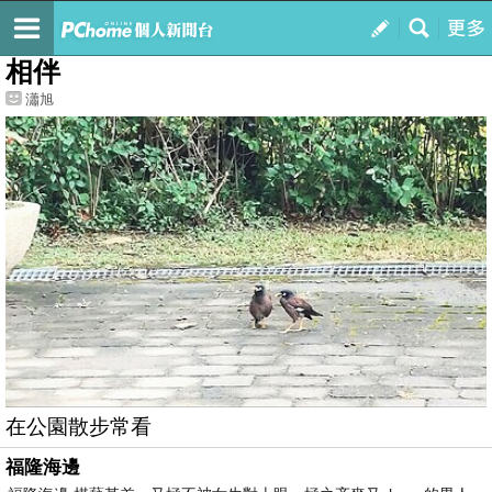
我的
最新文章
相伴
瀟旭
在公園散步常看
福隆海邊