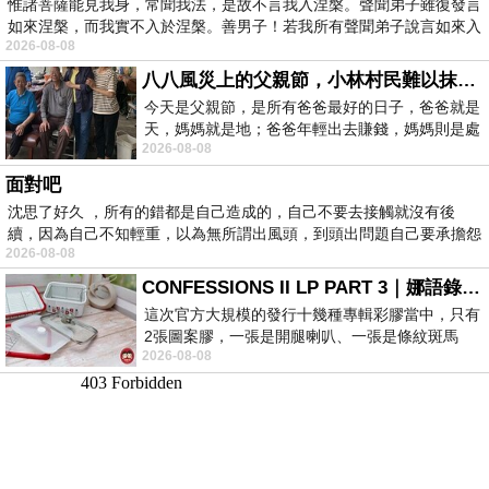
惟諸菩薩能見我身，常聞我法，是故不言我入涅槃。聲聞弟子雖復發言
如來涅槃，而我實不入於涅槃。善男子！若我所有聲聞弟子說言如來入
2026-08-08
八八風災上的父親節，小林村民難以抹滅的痛
今天是父親節，是所有爸爸最好的日子，爸爸就是
天，媽媽就是地；爸爸年輕出去賺錢，媽媽則是處
2026-08-08
理家務，職業不分高低貴賤，只有人品才
面對吧
沈思了好久 ，所有的錯都是自己造成的，自己不要去接觸就沒有後
續，因為自己不知輕重，以為無所謂出風頭，到頭出問題自己要承擔怨
2026-08-08
不
CONFESSIONS II LP PART 3｜娜語錄II LP PART 3
這次官方大規模的發行十幾種專輯彩膠當中，只有
2張圖案膠，一張是開腿喇叭、一張是條紋斑馬
2026-08-08
版；目前官網上只剩澳洲商店AU STORE