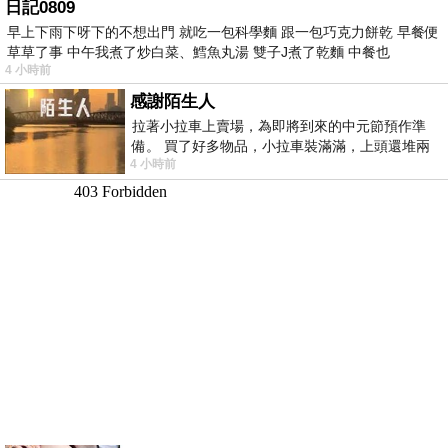
日記0809
早上下雨下呀下的不想出門 就吃一包科學麵 跟一包巧克力餅乾 早餐便
草草了事 中午我煮了炒白菜、鱈魚丸湯 雙子J煮了乾麵 中餐也
4 小時前
感謝陌生人
拉著小拉車上賣場，為即將到來的中元節預作準
備。 買了好多物品，小拉車裝滿滿，上頭還堆兩
4 小時前
紙箱。 雖辛苦了點，這點程度我一個人搬