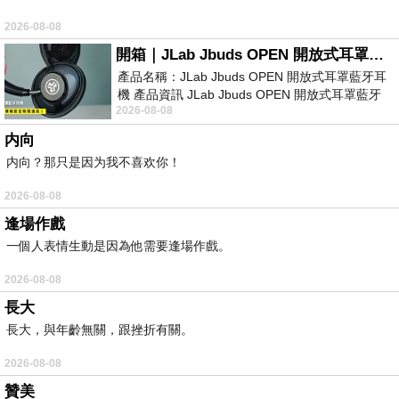
2026-08-08
開箱｜JLab Jbuds OPEN 開放式耳罩藍牙耳機 - 設計美學，輕巧、透氣、環境音全物理達成！
產品名稱：JLab Jbuds OPEN 開放式耳罩藍牙耳
機 產品資訊 JLab Jbuds OPEN 開放式耳罩藍牙
2026-08-08
耳機評語：非常有特色，值得喜愛美型工
内向
内向？那只是因为我不喜欢你！
2026-08-08
逢場作戲
一個人表情生動是因為他需要逢場作戲。
2026-08-08
長大
長大，與年齡無關，跟挫折有關。
2026-08-08
贊美