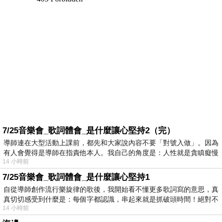
7/25音樂會_歌詞體會_是什麼讓心堅持2（完）
導師連在大型活動上課前，都先和大家說內容不要「對號入做」。因為
有人會覺得是導師在指責他本人。我自己的角度是：人性就是貪瞋癡慢
14 小時前
7/25音樂會_歌詞體會_是什麼讓心堅持1
自從導師創作流行樂旋律的歌後，我開始看不懂更多歌詞寫的意思，真
真切切感受到什麼是：每個字都認識，串起來就是抓破頭時間！絕對不
14 小時前