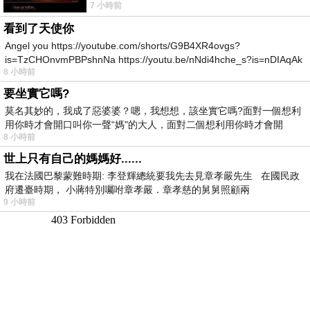
7 小時前
所以開心就好 生活不會辜負認真
看到了天使你
Angel you https://youtube.com/shorts/G9B4XR4ovgs?
is=TzCHOnvmPBPshnNa https://youtu.be/nNdi4hche_s?is=nDIAqAk
8 小時前
要坐實它嗎?
莫名其妙的，我成了惡婆婆？嗯，我想想，該坐實它嗎?面對一個想利
用你時才會開口叫你一聲“媽"的大人，面對二個想利用你時才會開
8 小時前
世上只有自己的媽媽好......
我在法國巴黎蒙難時期: 李登輝總統要我先去見章孝嚴先生 在國民政
府遷臺時期， 小蔣特別囑咐章孝嚴．章孝慈的舅舅照顧兩
9 小時前