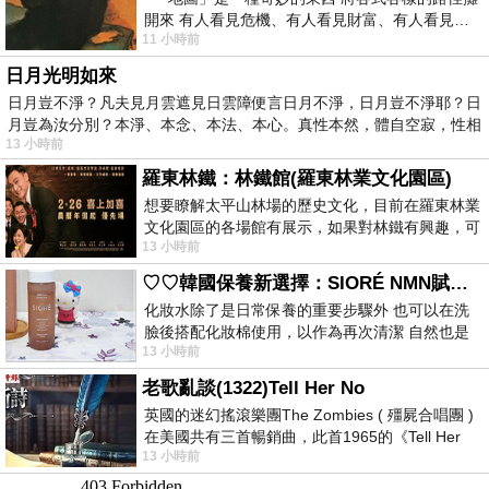
開來 有人看見危機、有人看見財富、有人看見…
11 小時前
從中可以發掘出不同的
日月光明如來
日月豈不淨？凡夫見月雲遮見日雲障便言日月不淨，日月豈不淨耶？日
月豈為汝分別？本淨、本念、本法、本心。真性本然，體自空寂，性相
13 小時前
羅東林鐵：林鐵館(羅東林業文化園區)
想要瞭解太平山林場的歷史文化，目前在羅東林業
文化園區的各場館有展示，如果對林鐵有興趣，可
13 小時前
以到林鐵館。 這裡展示從山下
♡♡韓國保養新選擇：SIORÉ NMN賦活泡泡化妝水♡♡
化妝水除了是日常保養的重要步驟外 也可以在洗
臉後搭配化妝棉使用，以作為再次清潔 自然也是
13 小時前
我的保養必備品項 不過，我對於化妝
老歌亂談(1322)Tell Her No
英國的迷幻搖滾樂團The Zombies ( 殭屍合唱團 )
在美國共有三首暢銷曲，此首1965的《Tell Her
13 小時前
No》即為其中之一，在告示牌百大單曲