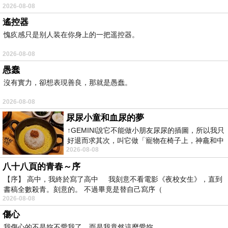
2026-08-08
遙控器
愧疚感只是别人装在你身上的一把遥控器。
2026-08-08
愚蠢
沒有實力，卻想表現善良，那就是愚蠢。
2026-08-08
尿尿小童和血尿的夢
↑GEMINI說它不能做小朋友尿尿的插圖，所以我只
好退而求其次，叫它做「寵物在椅子上，神龕和中
2026-08-08
年人臉孔」的畫了。 六月底
八十八頁的青春～序
【序】 高中，我終於寫了高中 我刻意不看電影《夜校女生》，直到
書稿全數殺青。刻意的。 不過畢竟是替自己寫序（
2026-08-08
傷心
我傷心的不是妳不愛我了，而是我竟然這麼愛妳。