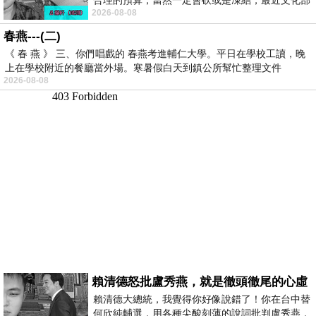
2026-08-08
要編列公視和Taiwan plus預算，在110年
春燕---(二)
《 春 燕 》 三、你們唱戲的 春燕考進輔仁大學。平日在學校工讀，晚
上在學校附近的餐廳當外場。寒暑假白天到鎮公所幫忙整理文件
2026-08-08
賴清德怒批盧秀燕，就是徹頭徹尾的心虛
賴清德大總統，我覺得你好像說錯了！你在台中替
何欣純輔選，用各種尖酸刻薄的說詞批判盧秀燕，