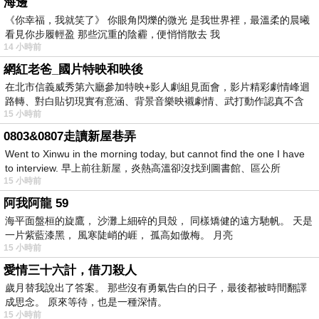
海邊
《你幸福，我就笑了》 你眼角閃爍的微光 是我世界裡，最溫柔的晨曦
看見你步履輕盈 那些沉重的陰霾，便悄悄散去 我
14 小時前
網紅老爸_國片特映和映後
在北市信義威秀第六廳參加特映+影人劇組見面會，影片精彩劇情峰迴
路轉、對白貼切現實有意涵、背景音樂映襯劇情、武打動作認真不含
15 小時前
糊、
0803&0807走讀新屋巷弄
Went to Xinwu in the morning today, but cannot find the one I have
to interview. 早上前往新屋，炎熱高溫卻沒找到圖書館、區公所
15 小時前
阿我阿龍 59
海平面盤桓的旋鷹， 沙灘上細碎的貝殼， 同樣矯健的遠方馳帆。 天是
一片紫藍漆黑， 風寒陡峭的崕， 孤高如傲梅。 月亮
15 小時前
愛情三十六計，借刀殺人
歲月替我說出了答案。 那些沒有勇氣告白的日子，最後都被時間翻譯
成思念。 原來等待，也是一種深情。
15 小時前