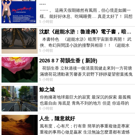
….
⋯⋯ 。 這兩天假期雖然有風雨，但心境是如圖一
樣。 能好好休息、吃喝睡覺.... 真是太好了！ 回想
5 小時前
起來，以前根本就很難有這
沈默《超能水滸：魯達傳》電子書，暗黑宇宙新章，一一五年八月璀璨上架！
本書特色 《超能水滸》暗黑宇宙新章再開！ 武
俠、奇幻與間諜小說的撞擊與相容！！ 《超能水
5 小時前
滸》系列第四部
2026 8 7 荷韻生香 ( 新詩)
荷韻生香 立秋過後一個清晨我健走來到一方荷塘
滿塘荷花湧動著芳馨蒼天碧野下靜靜凝望密葉搖曳
5 小時前
幽泉中復有蛙鳴嘓嘓水波裡搖曳
鯨之城
你抱擁著地球最巨大的寂寞 最深沉的探索 最孤獨
也最自由 海底是 青鳥不到的地方 但是 你追尋的
6 小時前
幸福 可以比珍珠更
人生，隨意就好
風有度，心有尺；行有章 簡單的事重複做是專家
重複的事用心做是贏家 生活無論怎麼選都有遺憾