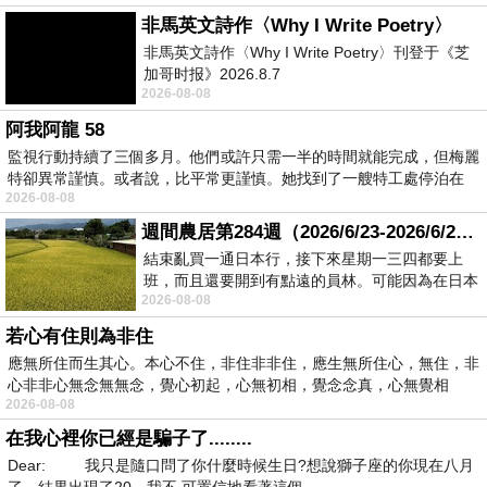
非馬英文詩作〈Why I Write Poetry〉
非馬英文詩作〈Why I Write Poetry〉刊登于《芝
加哥时报》2026.8.7
2026-08-08
阿我阿龍 58
監視行動持續了三個多月。他們或許只需一半的時間就能完成，但梅麗
特卻異常謹慎。或者說，比平常更謹慎。她找到了一艘特工處停泊在
2026-08-08
週間農居第284週（2026/6/23-2026/6/24) 夏至 金黃稻浪洋溢豐收喜悅
結束亂買一通日本行，接下來星期一三四都要上
班，而且還要開到有點遠的員林。可能因為在日本
2026-08-08
花不少錢，星期一出門上班時，心裡沒有一
若心有住則為非住
應無所住而生其心。本心不住，非住非非住，應生無所住心，無住，非
心非非心無念無無念，覺心初起，心無初相，覺念念真，心無覺相
2026-08-08
在我心裡你已經是騙子了........
Dear: 我只是隨口問了你什麼時候生日?想說獅子座的你現在八月
了，結果出現了20，我不 可置信地看著這個