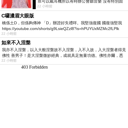
班可以戴耳機所以有時辦公會聽音樂 沒有特別固
22 小時前
定哪天但就是一周某一天會固定聽'90
C囉濃眉大眼版
橋係土D，但係夠傳神 「D」辦證好失禮咩。我堅強復國 國復強堅我
https://youtube.com/shorts/g9LsieQZzl8?is=hPUYUxMZMc2fLPlk
22 小時前
如來不入涅槃
我亦不入涅槃，以入大般涅槃故不入涅槃，入不入故，入大涅槃者得見
佛性 善男子！是大涅槃微妙經典，成就具足無量功德。佛性亦爾，悉
22 小時前