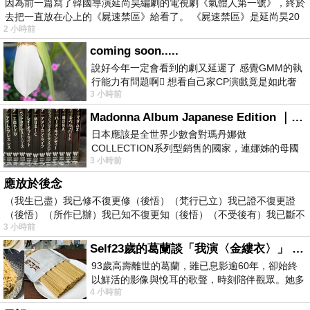
因為前一篇寫了韓國導演延尚昊編劇的電視劇《氣體人第一號》，終於
去把一直放在心上的《屍速禁區》給看了。 《屍速禁區》是延尚昊20
2 小時前
coming soon.....
說好今年一定會看到的劇又延遲了 感覺GMM的執
行能力有問題啊🫩 想看自己家CP演戲竟是如此奢
3 小時前
侈的事 GMM你說看看啊😑 先把劇放
Madonna Album Japanese Edition ｜瑪丹娜專輯們2026年日本版重發系列
日本應該是全世界少數會對瑪丹娜做
COLLECTION系列型銷售的國家，連娜姊的母國
3 小時前
美國都沒對她這樣過，這全拜在他們到現在唱片
應放於後念
（我生已盡）我已修不復更修（後悟）（梵行已立）我已證不復更證
（後悟）（所作已辦）我已知不復更知（後悟）（不受後有）我已斷不
3 小時前
復
Self23歲的葛蘭談「我演〈金縷衣〉」 #戀上老電影 #粟子 #葛蘭
93歲高壽離世的葛蘭，雖已息影逾60年，卻始終
以鮮活的影像與悅耳的歌聲，時刻陪伴觀眾。她多
4 小時前
才多藝、陽光開朗的形象，不僅保留在電影