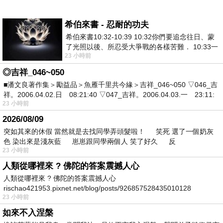
希伯來書 - 忍耐的功夫
希伯來書10:32-10:39 10:32你們要追念往日、蒙
了光照以後、所忍受大爭戰的各樣苦難． 10:33一
23 小時前
面被毀謗、遭患難、成了戲景、叫眾人
◎吉祥_046~050
■潘文良著作集＞勵益品＞魚雁千里共今緣＞吉祥_046~050 ▽046_吉
祥。2006.04.02.日 08:21:40 ▽047_吉祥。2006.04.03.一 23:11:
23 小時前
2026/08/09
突如其來的休假 當然就是去找同學弄頭髮啦！ 笑死 選了一個奶灰
色 染出來是淺灰藍 崽崽跟同學兩個人 笑了好久 反
23 小時前
人類從哪裡來 ? 佛陀的答案震撼人心
人類從哪裡來 ? 佛陀的答案震撼人心
rischao421953.pixnet.net/blog/posts/926857528435010128
23 小時前
如來不入涅槃