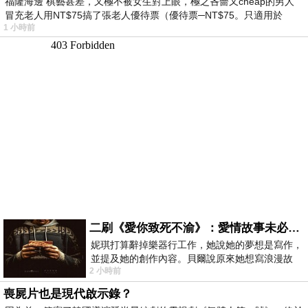
福隆海邊 棋藝甚差，又極不被女生對上眼，極之吝嗇又cheap的男人
冒充老人用NT$75搞了張老人優待票（優待票─NT$75。只適用於
1 小時前
二刷《愛你致死不渝》：愛情故事未必是浪漫故事
妮琪打算辭掉樂器行工作，她說她的夢想是寫作，
並提及她的創作內容。貝爾說原來她想寫浪漫故
2 小時前
事，妮琪回應：「不是浪漫故事，是愛情
喪屍片也是現代啟示錄？