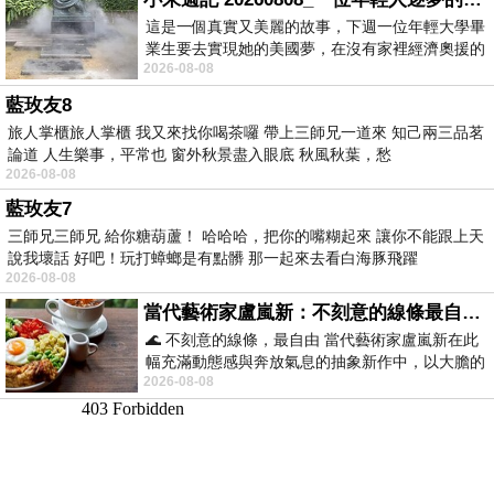
這是一個真實又美麗的故事，下週一位年輕大學畢
業生要去實現她的美國夢，在沒有家裡經濟奧援的
2026-08-08
情況下，靠著自我努力工作累積出國基
藍玫友8
旅人掌櫃旅人掌櫃 我又來找你喝茶囉 帶上三師兄一道來 知己兩三品茗
論道 人生樂事，平常也 窗外秋景盡入眼底 秋風秋葉，愁
2026-08-08
藍玫友7
三師兄三師兄 給你糖葫蘆！ 哈哈哈，把你的嘴糊起來 讓你不能跟上天
說我壞話 好吧！玩打蟑螂是有點髒 那一起來去看白海豚飛躍
2026-08-08
當代藝術家盧嵐新：不刻意的線條最自由，讓色彩流動、筆觸自己說話
🌊 不刻意的線條，最自由 當代藝術家盧嵐新在此
幅充滿動態感與奔放氣息的抽象新作中，以大膽的
2026-08-08
藍色顏料在白色畫布上揮灑、壓印與流淌