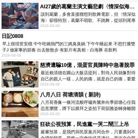
AI27歲的葛蘭主演文藝悲劇〈情深似海〉 #戀上老電影 #葛蘭 #粟子
談到葛蘭，多會直接聯想到歌舞電影，但〈情深似
海〉卻很特別，葛蘭不唱歌、不跳舞，從頭到尾專
2026-08-08
心演戲。拍攝期間，經常工作超過12個鐘
日記0808
早上很現世安穩 中午吃碗熱門的三媽臭臭鍋 下午午睡起來 不想打擾雙
子J 做家事的節奏 出去散散步 有影片有真相：白海豚 在飲料
2026-08-08
慈濟遭騙10億，混蛋官員陳時中急著脫罪
最近賴清德在圓山大飯店提到，對待人民就像對待
自己的親人一樣，人民的痛，就是自己的痛，要愛
2026-08-08
民如親，說的這麼好聽，實際上根本沒做
八月八日 荷塘清韻 ( 新詩)
八月荷香像一條河流般呼嘯奔騰奔向季節塘心任我
恣意瀏覽，蹲下以膜拜之姿拍下荷韻雅姿轉身離開
2026-08-08
時我把美麗的遐想掛在亭亭葉柄上盼望
狂砍公視預算，民進黨一哭二鬧三上吊
嚴審預算，是我們與民眾黨共同合作，只要遇到不
合理的預算，當然一定會砍或是凍結，最近文化部