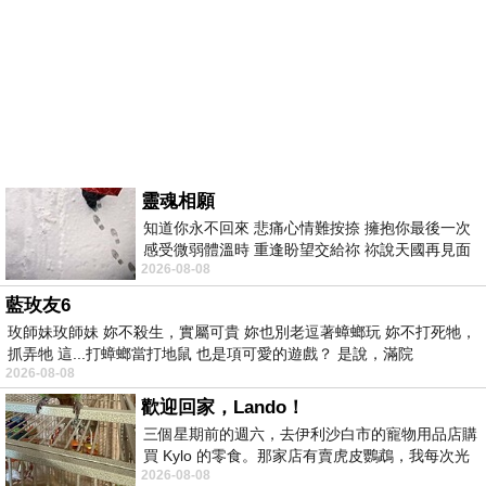
靈魂相願
知道你永不回來 悲痛心情難按捺 擁抱你最後一次
感受微弱體溫時 重逢盼望交給祢 祢說天國再見面
2026-08-08
此刻忍淚說別離 他日靈魂再
藍玫友6
玫師妹玫師妹 妳不殺生，實屬可貴 妳也別老逗著蟑螂玩 妳不打死牠，
抓弄牠 這...打蟑螂當打地鼠 也是項可愛的遊戲？ 是說，滿院
2026-08-08
歡迎回家，Lando！
三個星期前的週六，去伊利沙白市的寵物用品店購
買 Kylo 的零食。那家店有賣虎皮鸚鵡，我每次光
2026-08-08
顧都會去看一下。他們偶爾會引進 C