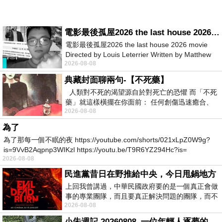
電影最後孤屋2026 the last house 2026 movie
電影最後孤屋2026 the last house 2026 movie
Directed by Louis Leterrier Written by Matthew
2026-08-08
Robinson Starring Greta Lee Wa
典藏封面聊兩句-【不死藥】
人類對不死的渴望源自於對死亡的恐懼 而「不死
藥」就這樣橫擺在你面前： 任何創傷迅速癒合、
2026-08-08
停止衰老、痛覺消失…堪
為了
為了那每一個不眠的夜 https://youtube.com/shorts/021xLpZ0W9g?
is=9VvB2Aqpnp3WIKzl https://youtu.be/T9R6YZ294Hc?is=
2026-08-08
民進黨昔日在野推給中央，今日甩鍋地方
上回我曾講過，中華民國政府要的是一個真正會做
事的專業團隊，而且要真正解決問題的團隊，而不
2026-08-08
是只會到處甩鍋的雙標團隊，最近民進黨
小朱週記 20260808_一位年輕人逐夢的真實故事