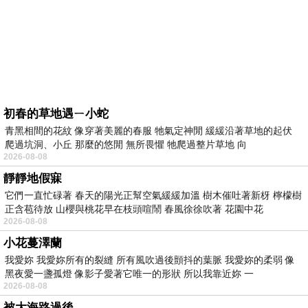
初春的草地遇ㄧ小蛇
青黑相間的花紋 像穿著美麗的春服 牠氣定神閒 緩緩沿著草地的起伏
爬過坑洞、小丘 那麼的悠閒 無所畏懼 牠爬過整片草地 向
2026-08-08
靜靜地假寐
它們一直忙碌著 春天的陽光正幫空氣緩緩加溫 樹木催吐著新枒 檸檬樹
正含苞待放 山櫻與桃花早在枝頭喧鬧 春風徐徐吹著 花園中花
2026-08-08
小花蔓澤蘭
我愛妳 我愛妳所有的裂縫 所有風吹過後顫抖的葉脈 我愛妳的柔弱 像
黑夜愛一盞孤燈 像影子愛著它唯一的形狀 所以我靠近妳 一
2026-08-08
被大海路過後