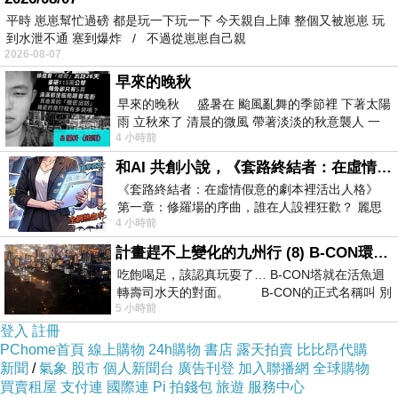
至於很多生命的瞬間消滅了。
平時 崽崽幫忙過磅 都是玩一下玩一下 今天親自上陣 整個又被崽崽 玩
到水泄不通 塞到爆炸 / 不過從崽崽自己親
2026-08-07
這一座由沙和土堆積而成的「善字王國」，是
早來的晚秋
否有這種潛在危機呢？大家努力栽樹、植
早來的晚秋 盛暑在 颱風亂舞的季節裡 下著太陽
苗……，付出心血，所建造的美麗、慈悲的
雨 立秋來了 清晨的微風 帶著淡淡的秋意襲人 一
4 小時前
下子 又被赤
「功德林」牢固嗎？
和AI 共創小說，《套路終結者：在虛情假意的劇本裡活出人格》
《套路終結者：在虛情假意的劇本裡活出人格》
世界上的人真的都想做好人、做好事，做好父
第一章：修羅場的序曲，誰在人設裡狂歡？ 麗思
4 小時前
卡爾頓酒店的總統套房內，燈光昏
母、做好夫妻、做好工作……，那一個人不想
計畫趕不上變化的九州行 (8) B-CON環球塔
成功，讓人家尊敬呢？
吃飽喝足，該認真玩耍了… B-CON塔就在活魚迴
轉壽司水天的對面。 B-CON的正式名稱叫 別
但是，人在其聰明智慧中，都一定會有疏忽而
5 小時前
登入
註冊
做錯事的時候。而且，做錯事的人又分為知
PChome首頁
線上購物
24h購物
書店
露天拍賣
比比昂代購
錯、肯認錯而又知道改過的人，和永遠不肯認
新聞
/
氣象
股市
個人新聞台
廣告刊登
加入聯播網
全球購物
買賣租屋
支付連
國際連
Pi 拍錢包
旅遊
服務中心
錯，不改其過，自認為自己永遠沒有錯的人。