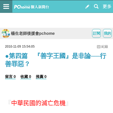
楊生老師後援會pchome
訂閱
我的
2010-11-09 15:54:05
紀巔
●第四篇 『善字王國』是非論──行
善罪惡？
留言 0
收藏 0
推薦 0
『
中華民國的滅亡危機
』