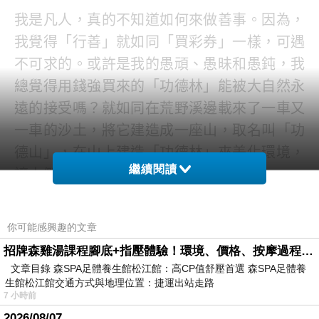
我是凡人，真的不知道如何來做善事。因為，
我覺得「行善」就如同「買彩券」一樣，可遇
不可求的。或許是我的愚頑、愚昧和愚鈍，我
總覺得用錢強買來的「功德林」能被大自然永
遠的接受嗎？就如同在荒野溪邊載來了一車又
一車的沙土，將它建造成一座山，取名叫「功
德山」，在山上建造「功德林」來美化環境，
繼續閱讀
讓人們一起去愛護它、照顧它、讚美它……
然而，這一座山全是沙和土所堆積而成的，它
你可能感興趣的文章
沒有「山根」的存在。只要，下了一場豪大
招牌森雞湯課程腳底+指壓體驗！環境、價格、按摩過程全紀錄，森SPA足體養生館松江館最新價格表
雨，它就變成了土石流，而沙石就大批崩塌，
文章目錄 森SPA足體養生館松江館：高CP值舒壓首選 森SPA足體養
並且流進了村莊、田園……造成了很多「房
生館松江館交通方式與地理位置：捷運出站走路
7 小時前
屋」的淹沒，田園所有農作物收成的流失，甚
2026/08/07