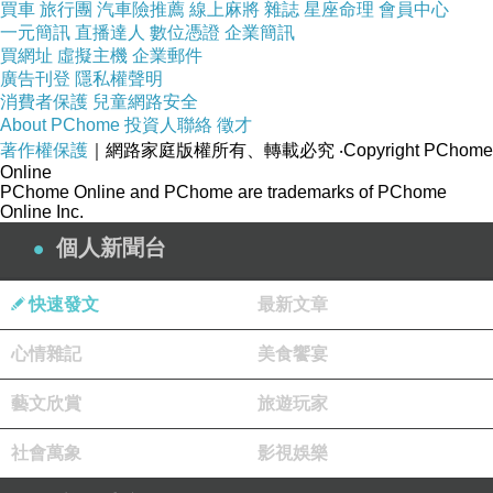
買車
旅行團
汽車險推薦
線上麻將
雜誌
星座命理
會員中心
一元簡訊
直播達人
數位憑證
企業簡訊
買網址
虛擬主機
企業郵件
不管任何一位身分地位有多崇高的人，或很卑
廣告刊登
隱私權聲明
微、平凡的人，他一定也只是個「人」。他還
消費者保護
兒童網路安全
About PChome
投資人聯絡
徵才
需要喝水、吃食物、也要休息和睡覺的，因為
著作權保護
｜網路家庭版權所有、轉載必究
‧Copyright PChome
任何一個平凡或不平的人，他們都離不開「情
Online
PChome Online and PChome are trademarks of PChome
慾世界」。
Online Inc.
個人新聞台
大家都想修養自己的脾氣個性，也有很多人信
仰宗教，有形、無形之中進入了「修行世
快速發文
最新文章
界」。但是，都無法遠離喜、怒、哀、樂「情
心情雜記
美食饗宴
慾世界」的生活領域。
藝文欣賞
旅遊玩家
由於人類一生下來，就背負著「七情六慾」，
社會萬象
影視娛樂
自然而然就會有喜歡和不喜歡的感覺，更因為