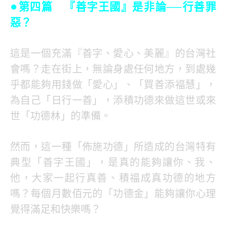
●
第四篇 『善字王國』是非論──行善罪
惡？
這是一個充滿『善字、愛心、美麗』的台灣社
會嗎？走在街上，無論身處任何地方，到處幾
乎都能夠用錢做「愛心」、「買善添福慧」，
為自己「日行一善」，添積功德來做這世或來
世「功德林」的準備。
然而，這一種「佈施功德」所造成的台灣特有
典型「善字王國」，是真的能夠讓你、我、
他，大家一起行真善、積福成真功德的地方
嗎？每個月數佰元的「功德金」能夠讓你心理
覺得滿足和快樂嗎？