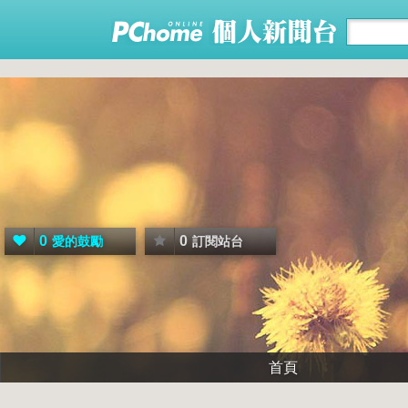
0
0
愛的鼓勵
訂閱站台
首頁