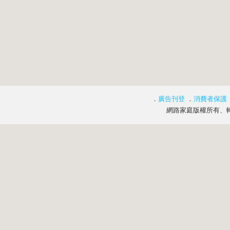
．
廣告刊登
．
消費者保護
網路家庭版權所有、轉載必究 