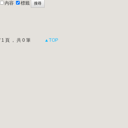
內容
標籤
 / 1 頁 ， 共 0 筆
▲TOP