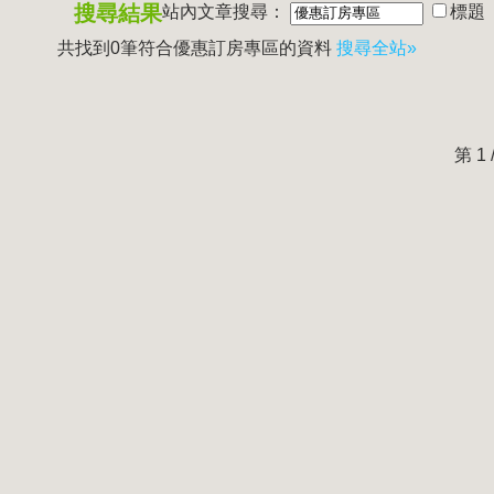
搜尋結果
站內文章搜尋：
標題
共找到0筆符合
優惠訂房專區
的資料
搜尋全站»
第 1