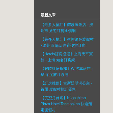
最新文章
【最多人搶訂】羅波羅飯店 - 濟
州市 旅遊訂房比價網
【最多人搶訂】生態綠色渡假村
- 濟州市 飯店住宿便宜訂房
【Hotels訂房必選】上海天平賓
館 - 上海 知名訂房網
【限時訂房折扣】W 汽車旅館 -
釜山 度蜜月必選
【訂房推薦】韋斯廷明洞公寓 -
首爾 度假村預訂優惠
【度蜜月首選】Kagoshima
Plaza Hotel Tenmonkan 快速預
定渡假村