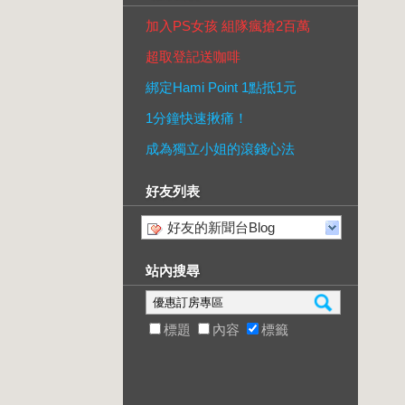
加入PS女孩 組隊瘋搶2百萬
超取登記送咖啡
綁定Hami Point 1點抵1元
1分鐘快速揪痛！
成為獨立小姐的滾錢心法
好友列表
好友的新聞台Blog
站內搜尋
標題
內容
標籤