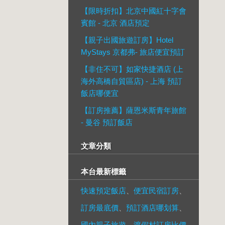
【限時折扣】北京中國紅十字會
賓館 - 北京 酒店預定
【親子出國旅遊訂房】Hotel
MyStays 京都弗- 旅店便宜預訂
【非住不可】如家快捷酒店 (上
海外高橋自貿區店) - 上海 預訂
飯店哪便宜
【訂房推薦】薩恩米斯青年旅館
- 曼谷 預訂飯店
文章分類
本台最新標籤
快速預定飯店
、
便宜民宿訂房
、
訂房最底價
、
預訂酒店哪划算
、
國內親子旅遊
、
渡假村訂房比價