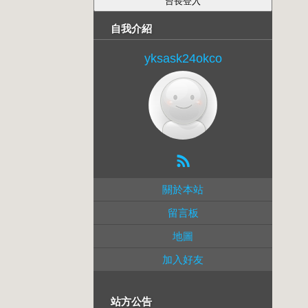
自我介紹
yksask24okco
關於本站
留言板
地圖
加入好友
站方公告