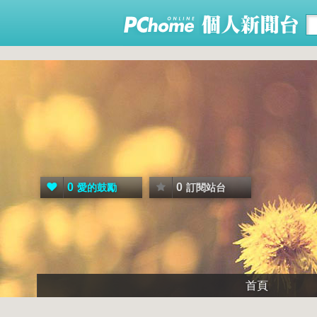
0
0
愛的鼓勵
訂閱站台
首頁