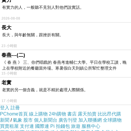
實力
有實力的人，一般聽不見別人對他們說實話。
2026-08-08
長大
長大，與年齡無關，跟挫折有關。
23 小時前
春燕---(二)
《 春 燕 》 三、你們唱戲的 春燕考進輔仁大學。平日在學校工讀，晚
上在學校附近的餐廳當外場。寒暑假白天到鎮公所幫忙整理文件
15 小時前
O.B歐布德,歐布德門市,歐布德 心得,歐布德店面,ob歐布德
老實
老實的另一個含義，就是不精於處理人際關係。
內容簡介
17 小時前
登入
註冊
PChome首頁
線上購物
24h購物
書店
露天拍賣
比比昂代購
新聞
/
氣象
股市
個人新聞台
廣告刊登
加入聯播網
全球購物
買賣租屋
支付連
國際連
Pi 拍錢包
旅遊
服務中心
★「DH囍牌」為O.B美式休閒的副牌