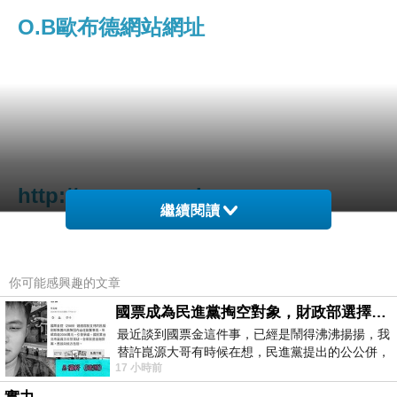
O.B歐布德網站網址
http://www.owned-
繼續閱讀
brand.com/index.html?
member=af000027898
你可能感興趣的文章
國票成為民進黨掏空對象，財政部選擇性失憶
最近談到國票金這件事，已經是鬧得沸沸揚揚，我
替許崑源大哥有時候在想，民進黨提出的公公併，
17 小時前
其實就是想要國庫通黨庫，鬧出最大的醜