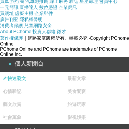
買車
旅行團
汽車險推薦
線上麻將
雜誌
星座命理
會員中心
一元簡訊
直播達人
數位憑證
企業簡訊
買網址
虛擬主機
企業郵件
★集結來自國內外設計師的風格超有fu
廣告刊登
隱私權聲明
消費者保護
兒童網路安全
About PChome
投資人聯絡
徵才
★翻玩創意字體設計?男女皆可穿
著作權保護
｜網路家庭版權所有、轉載必究
‧Copyright PChome
Online
PChome Online and PChome are trademarks of PChome
★版權所有 ? Design by Ownedbrand
Online Inc.
個人新聞台
快速發文
最新文章
心情雜記
美食饗宴
【DH囍牌】黑DOUBLE囍T恤(共三色)
藝文欣賞
旅遊玩家
社會萬象
影視娛樂