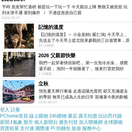
平時 崽崽幫忙過磅 都是玩一下玩一下 今天親自上陣 整個又被崽崽 玩
到水泄不通 塞到爆炸 / 不過從崽崽自己親
2026-08-07
記憶的溫度
【記憶的溫度】～ 小金老師( 嚴仁鴻) 今天早上，
先送走了今天早上從北投來參觀的三台遊覽車，原
18 小時前
以為展場已經差不多要安靜下來，卻發
雪盆等玩樂設施
，
大小朋友都可以玩
2026 父親節快樂
我們一起穿著情侶裝吧， 第一次泡冷水澡， 感覺
還不錯， 泡到一半就睡著了， 後來打雷把我吵
7 小時前
醒， 手
立秋
預告夏天將行漸遠 走過這陽光普照 卻又充滿逝去
的季節 無常已成為人生的日常 當擁著今夜的歡暢
2026-08-07
舒心 轉眼驟成昨日 而明晨 太陽
登入
註冊
PChome首頁
線上購物
24h購物
書店
露天拍賣
比比昂代購
新聞
/
氣象
股市
個人新聞台
廣告刊登
加入聯播網
全球購物
買賣租屋
支付連
國際連
Pi 拍錢包
旅遊
服務中心