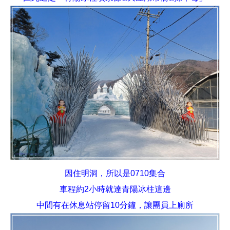
因住明洞
，
所以是
0710
集合
車程約
2
小時就達青陽冰柱這邊
中間有在休息站停留
10
分鐘
，
讓團員上廁所