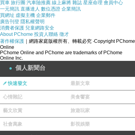
買車
旅行團
汽車險推薦
線上麻將
雜誌
星座命理
會員中心
一元簡訊
直播達人
數位憑證
企業簡訊
買網址
虛擬主機
企業郵件
廣告刊登
隱私權聲明
但玩樂設施須另外付費
消費者保護
兒童網路安全
About PChome
投資人聯絡
徵才
可以含門票一起買或獨立買
著作權保護
｜網路家庭版權所有、轉載必究
‧Copyright PChome
Online
PChome Online and PChome are trademarks of PChome
Online Inc.
個人新聞台
快速發文
最新文章
心情雜記
美食饗宴
藝文欣賞
旅遊玩家
社會萬象
影視娛樂