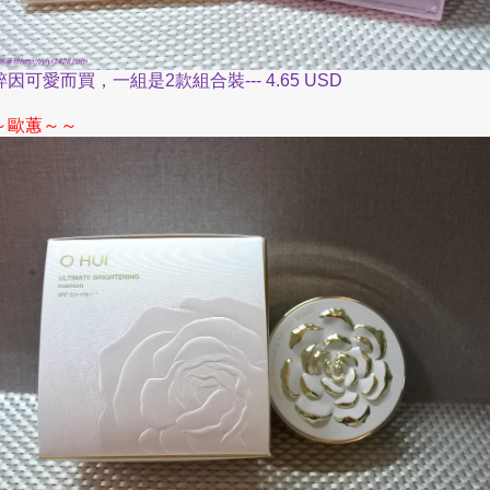
粹因可愛而買，一組是
2
款組合裝
--- 4.65 USD
～
～～
歐蕙