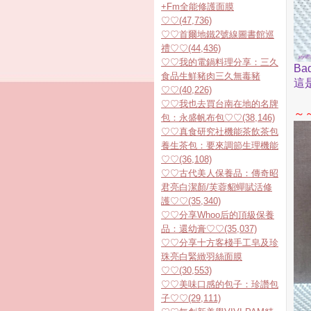
+Fm全能修護面膜
♡♡(47,736)
♡♡首爾地鐵2號線圖書館巡
禮♡♡(44,436)
♡♡我的電鍋料理分享：三久
Bad
食品生鮮豬肉三久無毒豬
這
♡♡(40,226)
♡♡我也去買台南在地的名牌
～
包：永盛帆布包♡♡(38,146)
♡♡真食研究社機能茶飲茶包
養生茶包：要來調節生理機能
♡♡(36,108)
♡♡古代美人保養品：傳奇昭
君亮白潔顏/芙蓉貂蟬賦活修
護♡♡(35,340)
♡♡分享Whoo后的頂級保養
品：還幼膏♡♡(35,037)
♡♡分享十方客棧手工皂及珍
珠亮白緊緻羽絲面膜
♡♡(30,553)
♡♡美味口感的包子：珍讚包
子♡♡(29,111)