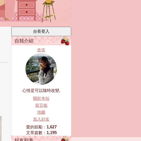
自我介紹
依依
心情是可以隨時改變,
關於本站
留言板
地圖
加入好友
愛的鼓勵：
1,627
文章篇數：
1,195
好友列表