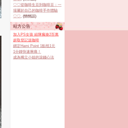
♡♡從咖啡生豆到咖啡豆：一
場屬於自己的咖啡手作體驗
♡♡
, (悄悄話)
站方公告
加入PS女孩 組隊瘋搶2百萬
超取登記送咖啡
綁定Hami Point 1點抵1元
1分鐘快速揪痛！
成為獨立小姐的滾錢心法