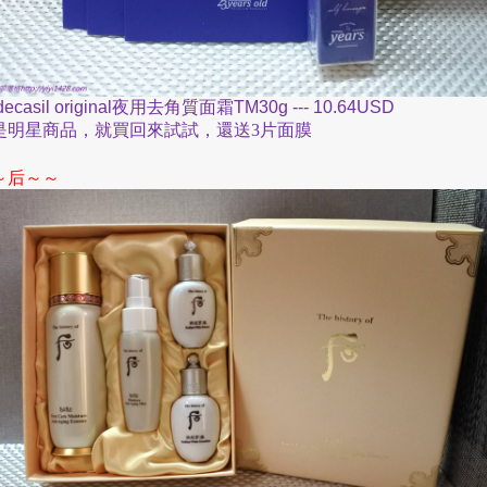
ecasil original
夜用去角質面霜
TM30g --- 10.64USD
是明星商品
，
就買回來試試
，
還送
3
片面膜
～
～～
后