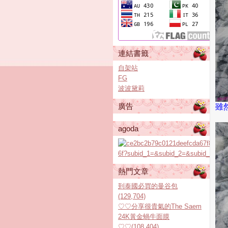
連結書籤
自架站
FG
波波黛莉
廣告
雖
agoda
熱門文章
到泰國必買的曼谷包
(129,704)
♡♡分享很貴氣的The Saem
24K黃金蝸牛面膜
♡♡(108,404)