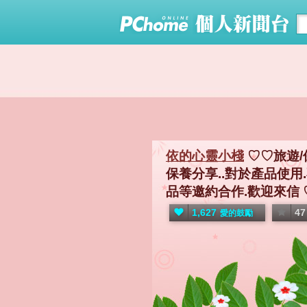
依的心靈小棧
♡♡旅遊/
保養分享..對於產品使用.
品等邀約合作.歡迎來信 ♡mai
1,627
47
愛的鼓勵