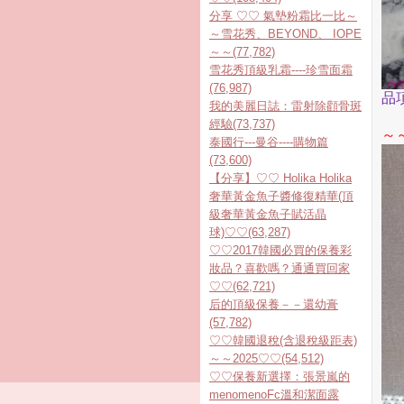
分享 ♡♡ 氣墊粉霜比一比～
～雪花秀、BEYOND、 IOPE
～～(77,782)
雪花秀頂級乳霜----珍雪面霜
(76,987)
品
我的美麗日誌：雷射除顴骨斑
經驗(73,737)
～
泰國行---曼谷----購物篇
(73,600)
【分享】♡♡ Holika Holika
奢華黃金魚子醬修復精華(頂
級奢華黃金魚子賦活晶
球)♡♡(63,287)
♡♡2017韓國必買的保養彩
妝品？喜歡嗎？通通買回家
♡♡(62,721)
后的頂級保養－－還幼膏
(57,782)
♡♡韓國退稅(含退稅級距表)
～～2025♡♡(54,512)
♡♡保養新選擇：張景嵐的
menomenoFc溫和潔面露