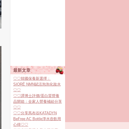
最新文章
♡♡韓國保養新選擇：
SIORÉ NMN賦活泡泡化妝水
♡♡
♡♡譚博士評價/蛋白質營養
品開箱：全家人營養補給分享
♡♡
♡♡分享馬布谷KATADYN
BeFree AC Bottle淨水壺飲用
心得♡♡