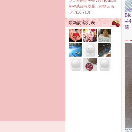
♡♡無創新美學VIVI PAM精
萃輕感卸妝凝霜：輕鬆卸妝
♡♡(28,710)
Bic
-4
最新訪客列表
這
～