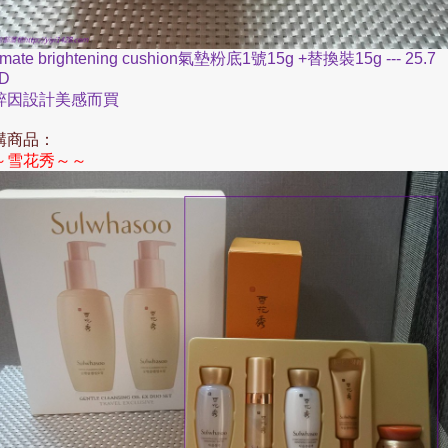
imate brightening cushion
氣墊粉底
1
號
15g +
替換裝
15g --- 25.7
D
粹因設計美感而買
購商品：
～
～～
雪花秀