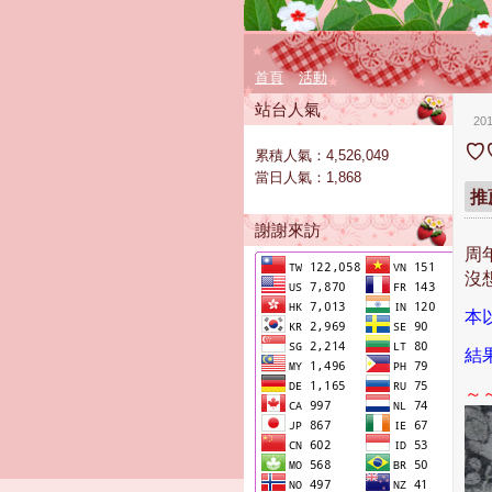
首頁
活動
站台人氣
20
♡
累積人氣：
4,526,049
當日人氣：
1,868
推
謝謝來訪
周
沒
本
結
～