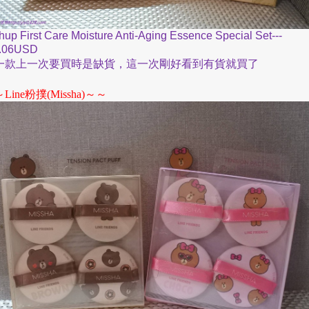
hup First Care Moisture Anti-Aging Essence Special Set---
4.06USD
一款上一次要買時是缺貨，這一次剛好看到有貨就買了
～
～～
Line
粉撲
(Missha)