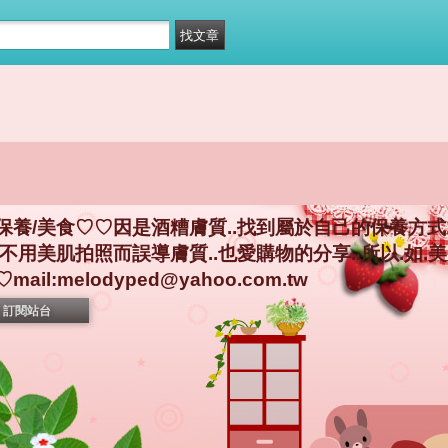
保養/美食♡♡因是酒糟膚質..找到屬於自己的保養方式
不用美肌拍照而誤導膚質..也愛購物的分享..所以.如.美妝
l:melodyped@yahoo.com.tw
訂閱站台