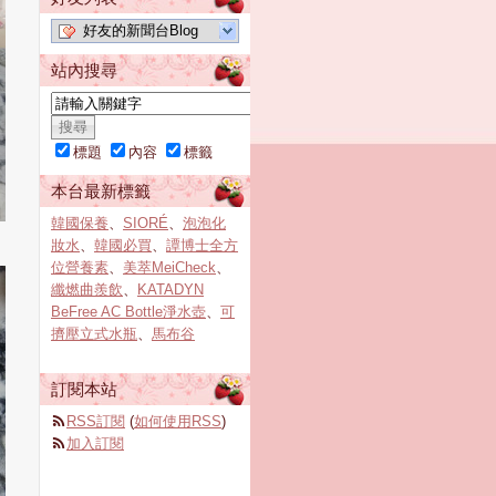
好友的新聞台Blog
站內搜尋
標題
內容
標籤
本台最新標籤
韓國保養
、
SIORÉ
、
泡泡化
妝水
、
韓國必買
、
譚博士全方
位營養素
、
美萃MeiCheck
、
纖燃曲羨飲
、
KATADYN
BeFree AC Bottle淨水壺
、
可
擠壓立式水瓶
、
馬布谷
訂閱本站
RSS訂閱
(
如何使用RSS
)
加入訂閱