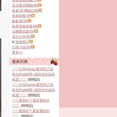
美妝保養體驗(75)
生活用品體驗(46)
飲食(品)體驗(168)
美容保養(38)
亂亂買(19)
韓系美妝保養(99)
出國愛買篇(54)
其它分享(85)
旅遊類(1)
心情小語(34)
更多
>>
最新回應
♡♡分享Arenes愛霓思之逆
時光外泌精華+逆時光外泌冰
珠霜♡♡
, (悄悄話)
♡♡分享Arenes愛霓思之逆
時光外泌精華+逆時光外泌冰
珠霜♡♡
, (悄悄話)
♡♡選系好？還是選校好
♡♡
, (悄悄話)
♡♡選系好？還是選校好
♡♡
, (悄悄話)