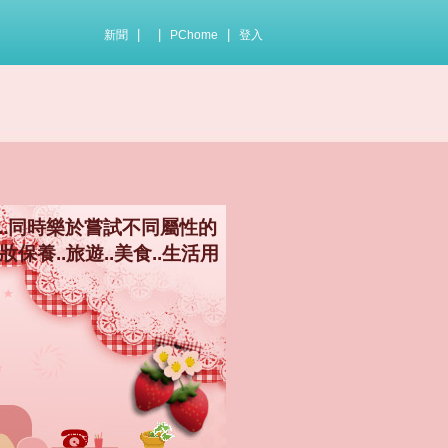
|
|
|
新聞
PChome
登入
..同時樂於嘗試不同屬性的
保養..旅遊..美食..生活用