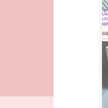
Ult
US
純
回
～