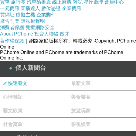
買車
旅行團
汽車險推薦
線上麻將
雜誌
星座命理
會員中心
一元簡訊
直播達人
數位憑證
企業簡訊
買網址
虛擬主機
企業郵件
廣告刊登
隱私權聲明
消費者保護
兒童網路安全
About PChome
投資人聯絡
徵才
著作權保護
｜網路家庭版權所有、轉載必究
‧Copyright PChome
Online
PChome Online and PChome are trademarks of PChome
Online Inc.
個人新聞台
快速發文
最新文章
心情雜記
美食饗宴
藝文欣賞
旅遊玩家
社會萬象
影視娛樂