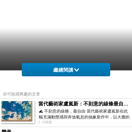
繼續閱讀
你可能感興趣的文章
當代藝術家盧嵐新：不刻意的線條最自由，讓色彩流動、筆觸自己說話
🌊 不刻意的線條，最自由 當代藝術家盧嵐新在此
幅充滿動態感與奔放氣息的抽象新作中，以大膽的
1 小時前
藍色顏料在白色畫布上揮灑、壓印與流淌