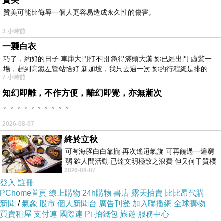
贊美
贊美可能比侮辱一個人更容易造成永久性的傷害。
3 小時前
一襲白衣
巧了，約好的日子 車庫大門打不開 急得滿頭大漢 妳已經出門 虛驚一
場，趕到高鐵左營站恰好 新加坡，我只去過一次 妳的行程總是排的
7 小時前
知幻即離，不作方便，離幻即覺，亦無漸次
。。。。。。。。。。
2026-08-07
終於立秋
可有海豚白白靠攏 再次遙迢氣旋 可再饒過一遍窮
弱 雖人間活動 已達文明極致之浪費 但又何干質樸
2026-08-07
者 只能白白陪葬
登入
註冊
PChome首頁
線上購物
24h購物
書店
露天拍賣
比比昂代購
新聞
/
氣象
股市
個人新聞台
廣告刊登
加入聯播網
全球購物
買賣租屋
支付連
國際連
Pi 拍錢包
旅遊
服務中心