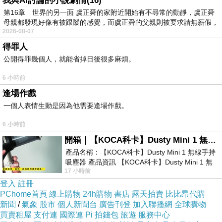
我與AI討論的小說劇情(16)
感恩分享~~
第16章 世界的另一面 虞正舜的家附近開始有不尋常的動靜，虞正舜
http://www.hamertw.com/shop/viagra
母親都發現好像有被跟蹤的感覺，而虞正舜的父親則被要求請無薪假，
2026-08-07
得罪人
公開得罪幾個人，就能省掉日後很多麻煩。
6 小時前
逢場作戲
一個人表情生動是因為他需要逢場作戲。
6 小時前
開箱｜【KOCA科卡】Dusty Mini 1 無線手持吸塵器
產品名稱：【KOCA科卡】Dusty Mini 1 無線手持
吸塵器 產品資訊 【KOCA科卡】Dusty Mini 1 無
17 小時前
線手持吸塵器評語： 能吸、能吹兼具兩
登入
註冊
PChome首頁
線上購物
24h購物
書店
露天拍賣
比比昂代購
新聞
/
氣象
股市
個人新聞台
廣告刊登
加入聯播網
全球購物
買賣租屋
支付連
國際連
Pi 拍錢包
旅遊
服務中心