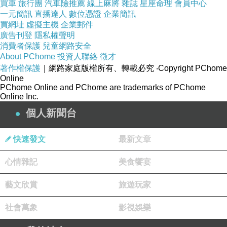
買車
旅行團
汽車險推薦
線上麻將
雜誌
星座命理
會員中心
一元簡訊
直播達人
數位憑證
企業簡訊
買網址
虛擬主機
企業郵件
廣告刊登
隱私權聲明
消費者保護
兒童網路安全
About PChome
投資人聯絡
徵才
著作權保護
｜網路家庭版權所有、轉載必究
‧Copyright PChome
Online
PChome Online and PChome are trademarks of PChome
Online Inc.
個人新聞台
快速發文
最新文章
心情雜記
美食饗宴
藝文欣賞
旅遊玩家
社會萬象
影視娛樂