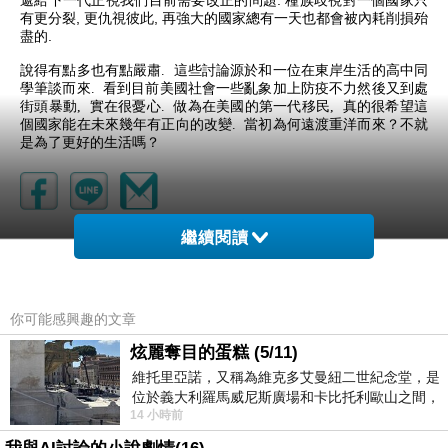
遞給下一代正視我們目前需要改正的問題
. 種族歧視對一個國家只
有更分裂
,
更仇視彼此
,
再強大的國家總有一天也都會被內耗削損殆
盡的
.
說得有點多也有點嚴肅. 這些討論源於和一位在東岸生活的高中同
學筆談而來. 看到目前美國社會一些亂象加上防疫不力然後又到處
街頭暴動, 實在很憂心. 做為在美國的第一代移民, 真的很希望這
個國家能在未來幾年有正向的改變. 當初為何遠渡重洋而來？不就
是為了更好的生活嗎？
繼續閱讀
你可能感興趣的文章
炫麗奪目的蛋糕 (5/11)
維托里亞諾，又稱為維克多艾曼紐二世紀念堂，是
位於義大利羅馬威尼斯廣場和卡比托利歐山之間，
14 小時前
用以紀念統一義大利統一後的的第一位國
愛你寶貝
2020-06-26 15:00:03