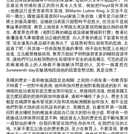
光彩也有很多組織有不同目的來茲事
,
這就叫人非常不能認同了
.
而
且最近有些矯枉過正的部分真令人失笑
.,
例如把
Floyd
當作英雄
（他應該只是受害者而非英雄
,
與
Martin Luther King Jr.
完全不在
同一層次
),
國會議長還授與
Floyd
家族三角折旗（通常是只給陣亡
將士的最高榮譽
),
這種政治表面只能暫時平息怒火
,
但完全不是就
事論事的態度
.
教育上就很多大學跳出來說要按照種族比例的收學
生
,
產業界也呼應（相對亞裔的權益就這樣被壓縮和打壓）整著社
會瀰漫著凡事都要政治正確的態度
.
白人牙膏的產品下架還有些道
理
,
現在連美白產品都不敢再出了
.
這樣黑有理白就有罪的思維
,
太
超過了吧！與其做一些表面無意義的事情
,
倒不如在制度上去檢討
改進
,
立法嚴禁種族歧視
,
教育方面給予弱勢族群更多的輔助資源等
等
,
讓他們可以在較弱勢的生長環境中安全的成長獨立
,
可悲的是目
前兩黨檯面上的人物都不像能解決問題的人
,
其中一個還想在
Juneteenth day
在敏感地區搞他的競選造勢活動
,
真是沒救了
.
美國的歷史一直和種族議題息息相關
.
之前陪小朋友看一些教育影
片時看了一些對中南美洲
,
德州和加州歷史相對客觀描述的影片
.
歐
洲殖民統治者當初是怎麼迫害印地安人
,
然後殖民演進
,
然後美國又
是怎麼惡霸的把德州跟加州搶過來
,
過程中犧牲了多少人
.
歷史主流
都是在稱讚哥倫布發現新大陸和其他歐洲國家如何強大
,
都不去提
他們對新大陸的原住民該有的虧欠
.
美國也是
,
自豪世界第一強國
,
但對過去犧牲別的種族來成就自己強大的部分很少提
.
即使有一些
措施或法律保障但還是不夠
.
雖說過去人類的歷史也是不斷地重演
一樣類似的事件
,
但我仍希望在我們生存的年代
,
在我們生活的土
地
,
大家不要忘記過去的歷史教訓
,
至少在教育上
,
不要漠視
,
要傳