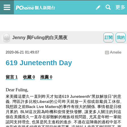
Jenny 與Fuling的白天黑夜
訂閱
我的
2020-06-21 01:49:07
Amelie
619 Juneteenth Day
留言 1
收藏 0
推薦 0
Dear Fuling,
來美國這麼久一直到昨天才知道
619 Juneteenth“
黑奴解放日
”
的意
義
.
灣區許多比較
Liberal
的公司昨天就放一天假或鼓勵員工休假
,
我想跟之前
Black Live Matters
的事件有很大的關係
.
事情都是日積
月累的
. BLM
這次因為時機和疫情更快發酵
,
讓更多人關注的到這
個在美國長久一直存在卻難解的種族歧視問題
,
尤其是年輕一輩能
認同支持理念
,
也算是民主進程的進步
.
不過在這陣痛的過程中並不