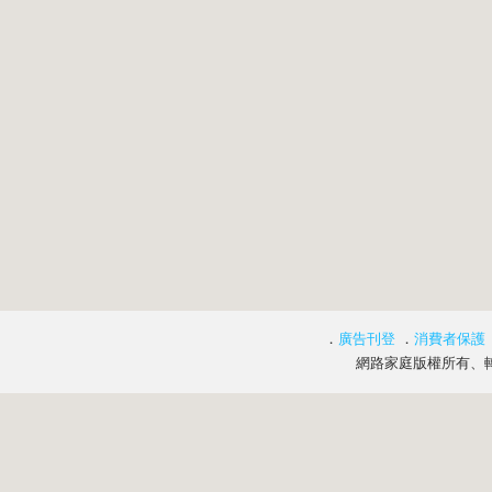
．
廣告刊登
．
消費者保護
網路家庭版權所有、轉載必究 