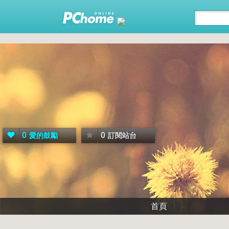
0
0
愛的鼓勵
訂閱站台
首頁