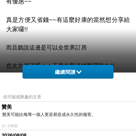
有優惠~~
真是方便又省錢~~有這麼
好康的當然想分享給
大家囉!!
而且聽說這邊是可以全世界訂房
也太方便了吧！！不用在那邊找翻譯啦ＱＱ
繼續閱讀
舒適鶴原公寓飯店 - 泉佐野 的介紹在下面
你可能感興趣的文章
如果有興趣到這附近玩的，不妨可以看看喔！
贊美
贊美可能比侮辱一個人更容易造成永久性的傷害。
以下是 舒適鶴原公寓飯店 - 泉佐野 的介紹 如果
10 小時前
也跟我一樣喜歡不妨看看喔!
2026/08/08