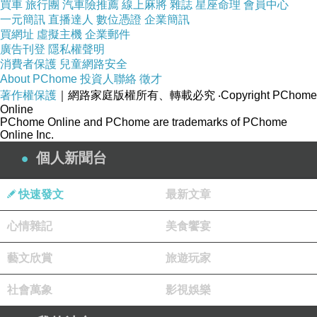
買車
旅行團
汽車險推薦
線上麻將
雜誌
星座命理
會員中心
一元簡訊
直播達人
數位憑證
企業簡訊
買網址
虛擬主機
企業郵件
廣告刊登
隱私權聲明
消費者保護
兒童網路安全
About PChome
投資人聯絡
徵才
著作權保護
｜網路家庭版權所有、轉載必究
‧Copyright PChome
Online
PChome Online and PChome are trademarks of PChome
Online Inc.
個人新聞台
快速發文
最新文章
心情雜記
美食饗宴
藝文欣賞
旅遊玩家
社會萬象
影視娛樂