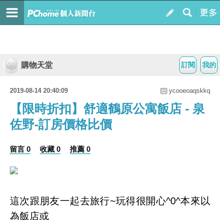
購物天堂
訂閱
我的
2019-08-14 20:40:09
ycooeoaqskkq
【限時折扣】舒適鶴原公寓飯店 - 泉
佐野-訂房價格比價
留言 0
收藏 0
推薦 0
這次跟朋友一起去旅行~玩得很開心^0^本來以
為飯店或