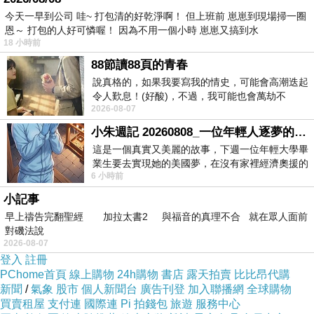
今天一早到公司 哇~ 打包清的好乾淨啊！ 但上班前 崽崽到現場掃一圈
PS.若您家裡有0~4歲的小朋友，
點我進入索取免
恩～ 打包的人好可憐喔！ 因為不用一個小時 崽崽又搞到水
18 小時前
費《迪士尼美語世界試用包》
88節讀88頁的青春
說真格的，如果我要寫我的情史，可能會高潮迭起
↓↓↓限量特優價格按鈕↓↓↓
令人歎息！(好酸)，不過，我可能也會萬劫不
2026-08-07
復...，每天跪鍵盤還是被判了花心的罪
小朱週記 20260808_一位年輕人逐夢的真實故事
這是一個真實又美麗的故事，下週一位年輕大學畢
業生要去實現她的美國夢，在沒有家裡經濟奧援的
6 小時前
情況下，靠著自我努力工作累積出國基
小記事
早上禱告完翻聖經 加拉太書2 與福音的真理不合 就在眾人面前
對磯法說
2026-08-07
登入
註冊
PChome首頁
線上購物
24h購物
書店
露天拍賣
比比昂代購
新聞
/
氣象
股市
個人新聞台
廣告刊登
加入聯播網
全球購物
買賣租屋
支付連
國際連
Pi 拍錢包
旅遊
服務中心