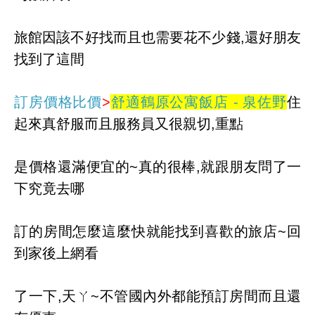
旅館
因該不好找而且也需要花不少錢,還好朋友
找到了這間
訂房價格比價
>
舒適鶴原公寓飯店 - 泉佐野
住
起來真舒服而且服務員又很親切,重點
是價格還滿便宜的~
真的很棒,就跟朋友問了
一
下究竟去哪
訂的房間怎麼這麼
快就能找到喜歡的旅店~回
到家後上網看
了一下,天ㄚ~不管國內
外都能預訂房間而且還