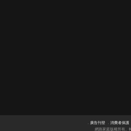
．
廣告刊登
．
消費者保護
網路家庭版權所有、轉載必究 