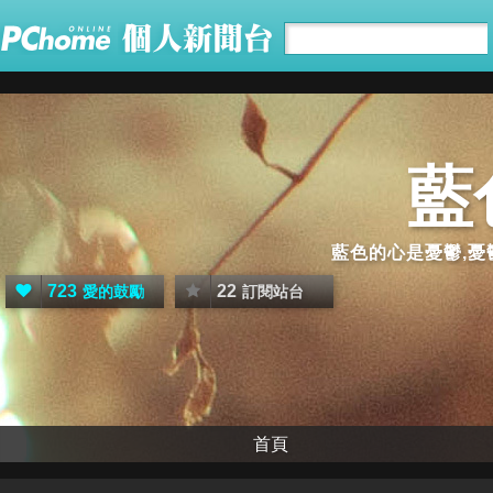
藍
藍色的心是憂鬱,
723
22
愛的鼓勵
訂閱站台
首頁