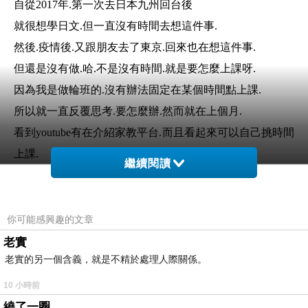
自從2017年.第一次去日本九州回台後
就很想學日文.但一直沒有時間去想這件事.
然後.疫情後.又跟朋友去了東京.回來也在想這件事.
但還是沒有做.哈.不是沒有時間.就是要怎麼上課呀.
因為我是做輪班的.沒有辦法固定在某個時間點上課.
所以就一直反覆思考.要怎麼辦.然而就在上個月.
看到youtube有在介紹家教平台.而且看起來可以自己挑時間
上課.
繼續閱讀
超彈性的.也好棒.所以我下了一堂日文體驗課.用
ZOOM上課.
我的老師是大陸福建人.初體驗時.也聊了很多.後
你可能感興趣的文章
面決定要上50音的基本課程
老實
我有思考過.我什麼時候要真的上課.想重回學生
老實的另一個含義，就是不精於處理人際關係。
時候.
10 小時前
於是.我買了筆記本.各種的筆.字卡..當上完課後.
繞了一圈