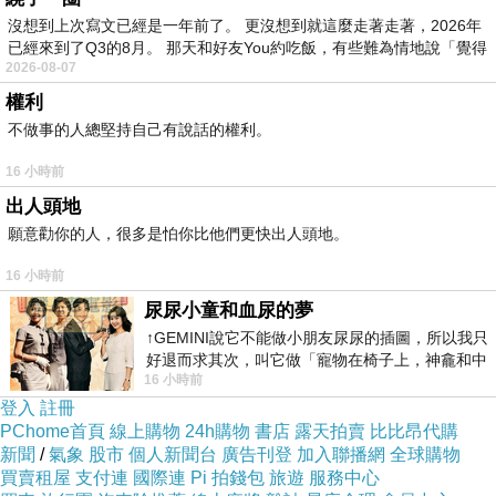
我腦袋還涱涱的.
沒想到上次寫文已經是一年前了。 更沒想到就這麼走著走著，2026年
已經來到了Q3的8月。 那天和好友You約吃飯，有些難為情地說「覺得
但我聽網紅一位台灣到日本研究教育學的.Amber.
2026-08-07
前面的背很辛苦.
權利
但認字.發音正確真的很重要.要下苦工.所以我日
不做事的人總堅持自己有說話的權利。
夜各一次的複習功課
16 小時前
1.看筆記 2.練生宇.背字.練筆順 3. 字卡混在一
出人頭地
起.一秒要認得它.並念出來.
願意勸你的人，很多是怕你比他們更快出人頭地。
4.默寫50音.老師教到那裡.就默寫到那裡.而且早
16 小時前
晚各一次的默寫計時.
尿尿小童和血尿的夢
就這樣早晚都要做這些動作.因為上課前.老師都
↑GEMINI說它不能做小朋友尿尿的插圖，所以我只
會抽考生字.
好退而求其次，叫它做「寵物在椅子上，神龕和中
我真心怕我記不太起來.但我還是有我的方法.
16 小時前
年人臉孔」的畫了。 六月底
登入
註冊
說是50音.平假名.片假名不止了.哈.
PChome首頁
線上購物
24h購物
書店
露天拍賣
比比昂代購
然而昨天己教到な行了..老師竟說.五段十行.必須
新聞
/
氣象
股市
個人新聞台
廣告刊登
加入聯播網
全球購物
買賣租屋
支付連
國際連
Pi 拍錢包
旅遊
服務中心
要背熟.