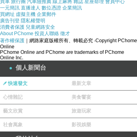
買車
旅行團
汽車險推薦
線上麻將
雜誌
星座命理
會員中心
因為以後的文詞語音會用得到.所以很重要...
一元簡訊
直播達人
數位憑證
企業簡訊
但平常背的是行.現在要念段.我大崩潰.全部都不
買網址
虛擬主機
企業郵件
廣告刊登
隱私權聲明
一樣.
消費者保護
兒童網路安全
剛開始真的很困難.但後面背就很順了.
About PChome
投資人聯絡
徵才
著作權保護
｜網路家庭版權所有、轉載必究
‧Copyright PChome
所以今天念晝.就念了８個小時.哈!!!
Online
我姐看我這樣念晝.都一直跟我講.不要把自己逼
PChome Online and PChome are trademarks of PChome
Online Inc.
太緊.
個人新聞台
我說我只要停下來.就是不斷的用背的, 並去了解
跟認字要快.
快速發文
最新文章
然後.為了打日文重要.所以去買了.日文的轉印貼
紙.
心情雜記
美食饗宴
一個一個貼.貼完心情超好.也好溧亮哦...
藝文欣賞
旅遊玩家
所以我會持續寫~~持續背起來.
重回當學生的感覺.真的很好.
社會萬象
影視娛樂