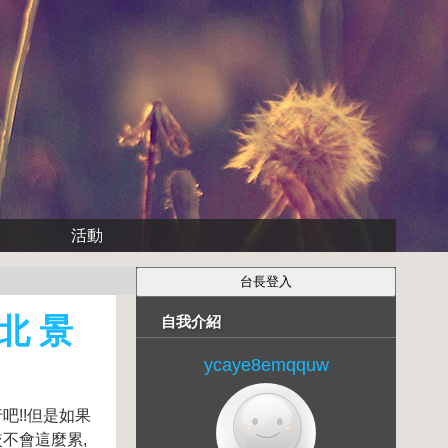
活動
北 景
自我介紹
ycaye8emqquw
!!但是如果
不會這麼累,