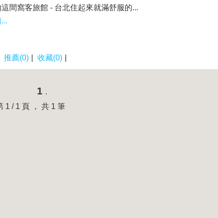
這間窩客旅館 - 台北住起來就滿舒服的...
..
|
推薦(0)
|
收藏(0)
|
1
.
第 1 / 1 頁 ， 共 1 筆