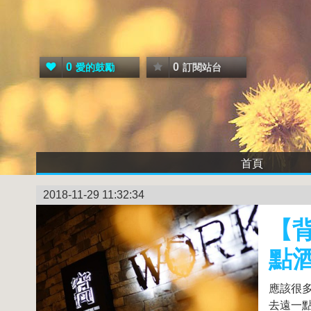
0
0
愛的鼓勵
訂閱站台
首頁
2018-11-29 11:32:34
【背
點
應該很
去遠一