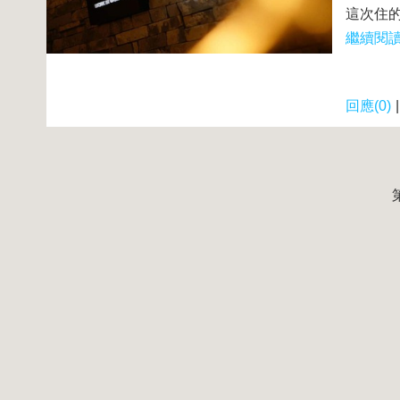
這次住的
繼續閱讀.
回應(0)