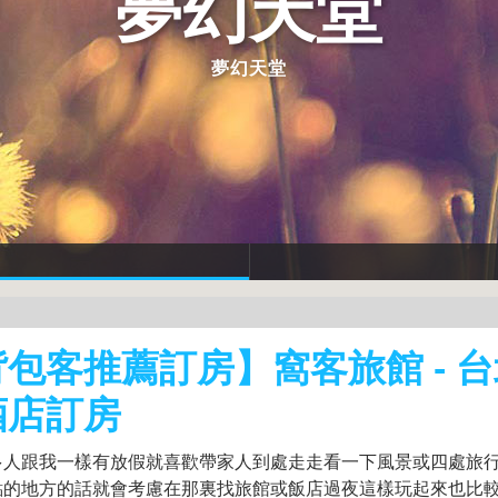
夢幻天堂
夢幻天堂
包客推薦訂房】窩客旅館 - 台
酒店訂房
多人跟我一樣有放假就喜歡帶家人到處走走看一下風景或四處旅行吧
點的地方的話就會考慮在那裏找旅館或飯店過夜這樣玩起來也比較