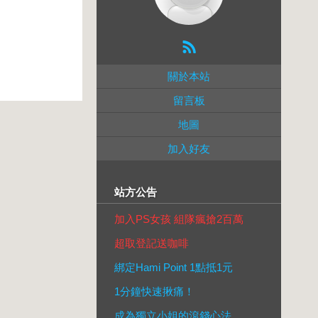
關於本站
留言板
地圖
加入好友
站方公告
加入PS女孩 組隊瘋搶2百萬
超取登記送咖啡
綁定Hami Point 1點抵1元
1分鐘快速揪痛！
成為獨立小姐的滾錢心法