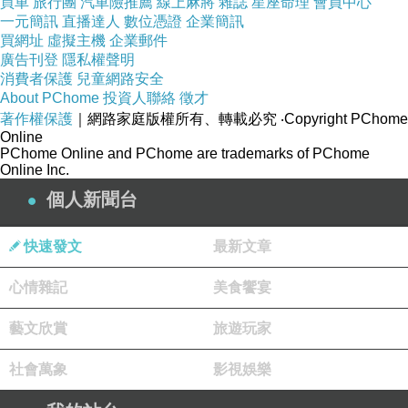
買車
旅行團
汽車險推薦
線上麻將
雜誌
星座命理
會員中心
一元簡訊
直播達人
數位憑證
企業簡訊
買網址
虛擬主機
企業郵件
廣告刊登
隱私權聲明
消費者保護
兒童網路安全
About PChome
投資人聯絡
徵才
著作權保護
｜網路家庭版權所有、轉載必究
‧Copyright PChome
Online
PChome Online and PChome are trademarks of PChome
Online Inc.
個人新聞台
快速發文
最新文章
心情雜記
美食饗宴
藝文欣賞
旅遊玩家
社會萬象
影視娛樂