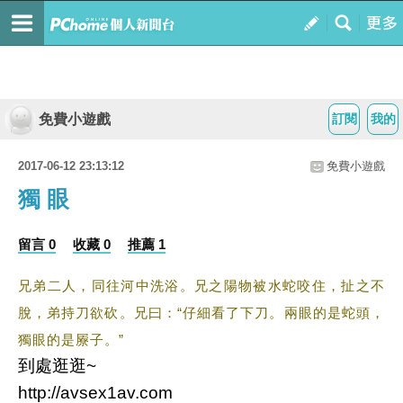
免費小遊戲
訂閱
我的
2017-06-12 23:13:12
免費小遊戲
獨 眼
留言 0
收藏 0
推薦 1
兄弟二人，同往河中洗浴。兄之陽物被水蛇咬住，扯之不
脫，弟持刀欲砍。兄曰：“仔細看了下刀。兩眼的是蛇頭，
獨眼的是屪子。”
到處逛逛~
http://avsex1av.com