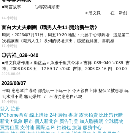
■寓言故事 ◎專家與頭銜
⊕潘文良 在「新創
14 小時前
之谷」裡——
面白大丈夫劇團《職男人生11-開始新生活》
時間：2026年7月31日，周五19:30 地點：北藝中心球劇場 這是第二
次看該團《職男人生》系列的現場演出，感覺新鮮度、喜劇感
17 小時前
◎吉祥_039~040
■潘文良著作集＞勵益品＞魚雁千里共今緣＞吉祥_039~040 ▽039_吉
祥。2006.03.03.五 12:59:17 ▽040_吉祥。2006.03.16.四 00:00:
2026-08-06
2026/08/07
平時 崽崽幫忙過磅 都是玩一下玩一下 今天親自上陣 整個又被崽崽 玩
到水泄不通 塞到爆炸 / 不過從崽崽自己親
19 小時前
登入
註冊
PChome首頁
線上購物
24h購物
書店
露天拍賣
比比昂代購
新聞
/
氣象
股市
個人新聞台
廣告刊登
加入聯播網
全球購物
買賣租屋
支付連
國際連
Pi 拍錢包
旅遊
服務中心