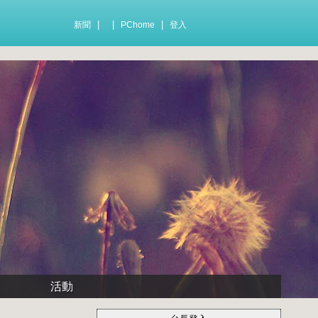
|
|
|
新聞
PChome
登入
活動