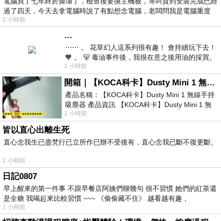
電腦買了七年終於操壞了，檢查後要換主機板，等叫貨到安裝完成已經
過了四天，今天去拿電腦時說了有點想念電腦，老闆問我是電腦重度
2 小時前
…
⋯⋯ 。 花草幻人這系列很有趣！ 會持續玩下去！
🧡 。 🐻 毒油事件後，我很在意之後用油的採買。
2 小時前
前天購買了我之前就很愛
開箱｜【KOCA科卡】Dusty Mini 1 無線手持吸塵器
產品名稱：【KOCA科卡】Dusty Mini 1 無線手持
吸塵器 產品資訊 【KOCA科卡】Dusty Mini 1 無
2 小時前
線手持吸塵器評語： 能吸、能吹兼具兩
皆以直心出離生死
直心念我生已盡梵行已立所作已辦不受後有，直心念我已斷不復更斷。
2 小時前
日記0807
早上醒來的第一件事 不跟早餐店阿姨們聊幾句 很不習慣 她們的紅茶還
是全糖 我喝起來比較習慣 ~~~ 《偷偷藏不住》 越看越有趣，
2 小時前