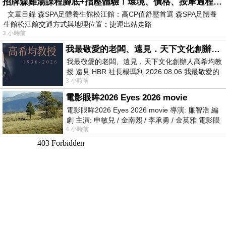
招牌森雞湯課程腳底+指壓體驗！環境、價格、按摩過程全紀錄，森SPA足體養生館松江館最新價格表
文章目錄 森SPA足體養生館松江館：高CP值舒壓首選 森SPA足體養
生館松江館交通方式與地理位置：捷運出站走路
3 小時前
我最敬愛的老闆、遠見．天下文化創辦人高希均教授
我最敬愛的老闆、遠見．天下文化創辦人高希均教
授 遠見 HBR 社長楊瑪利 2026.08.06 我最敬愛的
3 小時前
老闆、遠見．天下文化創辦人高希均教
電影眼眸2026 Eyes 2026 movie
電影眼眸2026 Eyes 2026 movie 導演: 廉智浩 編
劇 主演: 申敏兒 / 金南熙 / 李承勇 / 金英雅 電影眼
4 小時前
眸2026描述攝影師徐珍因遺