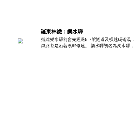
羅東林鐵：樂水驛
抵達樂水驛前會先經過5-7號隧道及橫越碼崙溪，
鐵路都是沿著溪畔修建。 樂水驛初名為濁水驛，
4 小時前
但因與臺鐵集集線車站同名，於1953
2026。08。07。
畫圖真的不適合我越畫越排斥看得懂就好了應該是說如果改天需要用到
了自然就會很厲害了現在沒心思在圖上但我還是會努力把它考過———
4 小時前
繞了一圈
沒想到上次寫文已經是一年前了。 更沒想到就這麼走著走著，2026年
已經來到了Q3的8月。 那天和好友You約吃飯，有些難為情地說「覺得
4 小時前
電影一夜限定2026 One Night Only 2026 movie
電影一夜限定2026 One Night Only 2026 movie
Directed by Will Gluck Written by Travis Braun
5 小時前