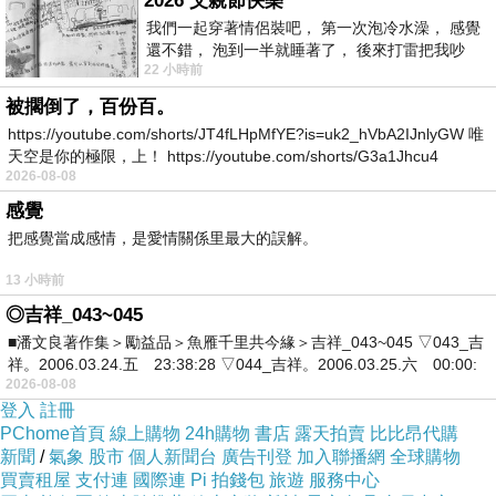
2026 父親節快樂
我們一起穿著情侶裝吧， 第一次泡冷水澡， 感覺
還不錯， 泡到一半就睡著了， 後來打雷把我吵
22 小時前
醒， 手
=>點此取得優惠<=
被擱倒了，百份百。
https://youtube.com/shorts/JT4fLHpMfYE?is=uk2_hVbA2IJnlyGW 唯
天空是你的極限，上！ https://youtube.com/shorts/G3a1Jhcu4
2026-08-08
感覺
把感覺當成感情，是愛情關係里最大的誤解。
13 小時前
◎吉祥_043~045
■潘文良著作集＞勵益品＞魚雁千里共今緣＞吉祥_043~045 ▽043_吉
祥。2006.03.24.五 23:38:28 ▽044_吉祥。2006.03.25.六 00:00:
2026-08-08
登入
註冊
PChome首頁
線上購物
24h購物
書店
露天拍賣
比比昂代購
新聞
/
氣象
股市
個人新聞台
廣告刊登
加入聯播網
全球購物
買賣租屋
支付連
國際連
Pi 拍錢包
旅遊
服務中心