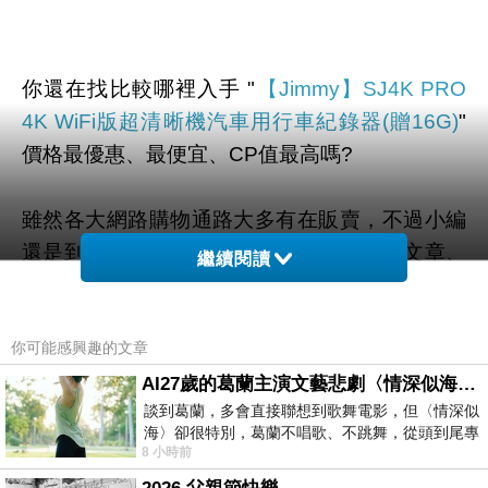
你還在找比較哪裡入手 "
【Jimmy】SJ4K PRO
4K WiFi版超清晰機汽車用行車紀錄器(贈16G)
"
價格最優惠、最便宜、CP值最高嗎?
雖然各大網路購物通路大多有在販賣，不過小編
還是到奇摩和google搜尋查看一些評價、文章、
繼續閱讀
YOUTUBE、直播、開箱文 等相關訊息後。
你可能感興趣的文章
幫您整理出來在
momo購物網
最划算啦。
AI27歲的葛蘭主演文藝悲劇〈情深似海〉 #戀上老電影 #葛蘭 #粟子
談到葛蘭，多會直接聯想到歌舞電影，但〈情深似
有需要的網友們可以點擊下面按鈕即可獲得最新
海〉卻很特別，葛蘭不唱歌、不跳舞，從頭到尾專
的優惠折扣喔！
8 小時前
心演戲。拍攝期間，經常工作超過12個鐘