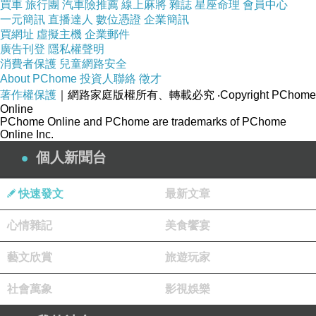
買車
旅行團
汽車險推薦
線上麻將
雜誌
星座命理
會員中心
一元簡訊
直播達人
數位憑證
企業簡訊
買網址
虛擬主機
企業郵件
廣告刊登
隱私權聲明
消費者保護
兒童網路安全
About PChome
投資人聯絡
徵才
著作權保護
｜網路家庭版權所有、轉載必究
‧Copyright PChome
Online
PChome Online and PChome are trademarks of PChome
Online Inc.
個人新聞台
快速發文
最新文章
心情雜記
美食饗宴
藝文欣賞
旅遊玩家
社會萬象
影視娛樂