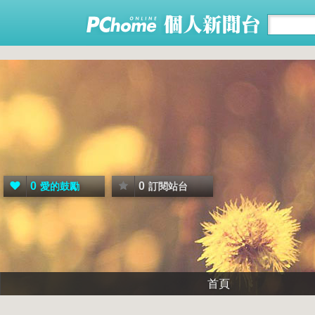
0
0
愛的鼓勵
訂閱站台
首頁