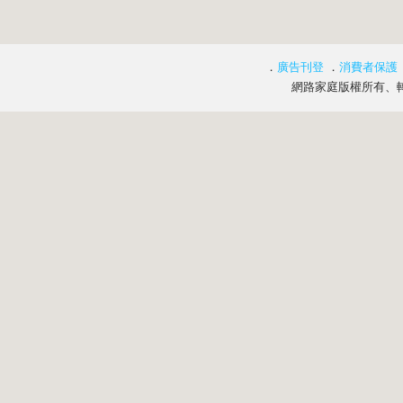
．
廣告刊登
．
消費者保護
網路家庭版權所有、轉載必究 