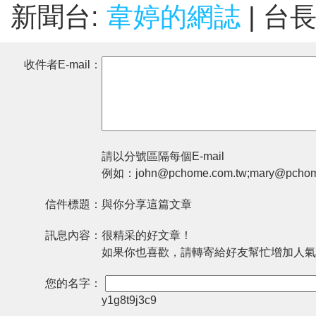
新聞台:
韋婷的網誌
| 台
收件者E-mail：
請以分號區隔每個E-mail
例如：john@pchome.com.tw;mary@pchom
信件標題：
與你分享這篇文章
訊息內容：
很精采的好文章！
如果你也喜歡，請轉寄給好友幫忙增加人氣
您的名字：
y1g8t9j3c9