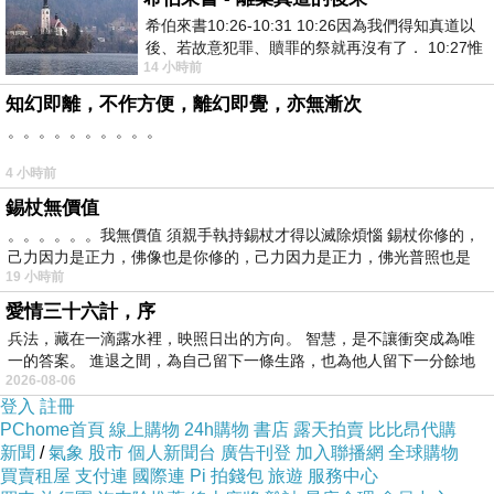
=>點此取得優惠<=
希伯來書10:26-10:31 10:26因為我們得知真道以
後、若故意犯罪、贖罪的祭就再沒有了． 10:27惟
14 小時前
有戰懼等候審判和那燒滅眾敵人的烈火
知幻即離，不作方便，離幻即覺，亦無漸次
。。。。。。。。。。
4 小時前
錫杖無價值
。。。。。。我無價值 須親手執持錫杖才得以滅除煩惱 錫杖你修的，
己力因力是正力，佛像也是你修的，己力因力是正力，佛光普照也是
19 小時前
蟬連誠品心理勵志排行榜7個月，暢銷作家黛恩
愛情三十六計，序
超人氣力作全新增訂合集
兵法，藏在一滴露水裡，映照日出的方向。 智慧，是不讓衝突成為唯
一的答案。 進退之間，為自己留下一條生路，也為他人留下一分餘地
2026-08-06
登入
註冊
英國作家斐德列．藍布利治曾說：「兩個人從同
PChome首頁
線上購物
24h購物
書店
露天拍賣
比比昂代購
一個鐵窗往外望，一個人看到滿地泥濘，另一個
新聞
/
氣象
股市
個人新聞台
廣告刊登
加入聯播網
全球購物
買賣租屋
支付連
國際連
Pi 拍錢包
旅遊
服務中心
人卻看到滿天星辰。」