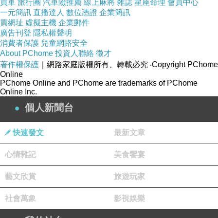
買車
旅行團
汽車險推薦
線上麻將
雜誌
星座命理
會員中心
一元簡訊
直播達人
數位憑證
企業簡訊
這句話告訴我們，在人生的過程當中，重要的不
買網址
虛擬主機
企業郵件
廣告刊登
隱私權聲明
是你目前的處境如何，而是應該如何改變自己的
消費者保護
兒童網路安全
心境，進而改變目前的處境。因為，只要你願意
About PChome
投資人聯絡
徵才
著作權保護
｜網路家庭版權所有、轉載必究
‧Copyright PChome
改變心境，那麼原本從「鐵窗」望出去的「滿地
Online
泥濘」，就會變成「滿天星辰」。
PChome Online and PChome are trademarks of PChome
Online Inc.
個人新聞台
馬克．吐溫曾經寫道：「改變念頭，動手去做你
最害怕的事，恐懼就會消失。」的確，當我們遭
快速發文
最新文章
遇到不利自己的處境，只要我們能改變自己原先
想逃避的心境，勇敢地面對，那麼就不難發現，
心情雜記
美食饗宴
自己目前的處境，其實並沒有想像中那麼糟糕。
藝文欣賞
旅遊玩家
本書特色?? ?
社會萬象
影視娛樂