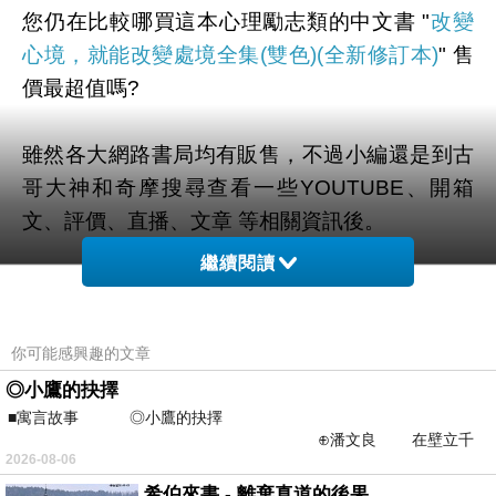
您仍在比較哪買這本心理勵志類的中文書 "
改變
心境，就能改變處境全集(雙色)(全新修訂本)
" 售
價最超值嗎?
雖然各大網路書局均有販售，不過小編還是到古
哥大神和奇摩搜尋查看一些YOUTUBE、開箱
文、評價、直播、文章 等相關資訊後。
繼續閱讀
幫您整理出來在這裡
最優惠啦。
有需要的粉粉可以點擊連結或按鈕就能獲取最新
你可能感興趣的文章
的優惠折扣訊息啦~
◎小鷹的抉擇
■寓言故事 ◎小鷹的抉擇
⊕潘文良 在壁立千
2026-08-06
仞的懸崖上，有一座遮天蔽
希伯來書 - 離棄真道的後果