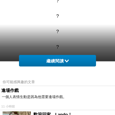
?
?
?
?
繼續閱讀
?
情人節卡片內容如何寫
你可能感興趣的文章
逢場作戲
一個人表情生動是因為他需要逢場作戲。
11 小時前
商品訊息簡述
:
歡迎回家，Lando！