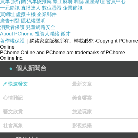
買車
旅行團
汽車險推薦
線上麻將
雜誌
星座命理
會員中心
Freeman 杏果柔嫩去角質霜 175ml
一元簡訊
直播達人
數位憑證
企業簡訊
【Estee Lauder 雅詩蘭黛】粉持久完美持妝粉底
買網址
虛擬主機
企業郵件
廣告刊登
隱私權聲明
液7ml-10
消費者保護
兒童網路安全
Elizabeth Arden 綠茶香水沐浴膠 500ml+身體乳
About PChome
投資人聯絡
徵才
著作權保護
｜網路家庭版權所有、轉載必究
‧Copyright PChome
500ml+綠茶香氛雪花禮盒(三件組)
Online
PChome Online and PChome are trademarks of PChome
Online Inc.
個人新聞台
快速發文
最新文章
心情雜記
美食饗宴
藝文欣賞
旅遊玩家
社會萬象
影視娛樂