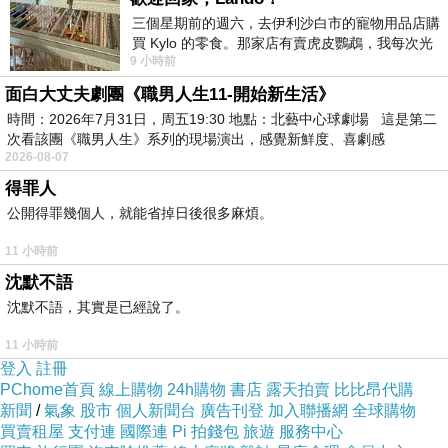
⊕Hello Kitty 可愛限定授權版套裝
三個星期前的週六，去伊利沙白市的寵物用品店購
⊕包含玻尿酸極效保濕、墨西哥仙人掌面膜
買 Kylo 的零食。那家店有賣虎皮鸚鵡，我每次光
⊕極致保濕潤肌，讓肌膚更顯水嫩
9 小時前
顧都會去看一下。他們偶爾會引進 C
面白大丈夫劇團《職男人生11-開始新生活》
時間：2026年7月31日，周五19:30 地點：北藝中心球劇場 這是第二
12片裝，10盒入共120片
次看該團《職男人生》系列的現場演出，感覺新鮮度、喜劇感
2026-08-07
商品有效期至＆#58; 2016＆#47;2＆#47;20
得罪人
公開得罪幾個人，就能省掉日後很多麻煩。
11 小時前
沈默不語
沈默不語，其實是已經說了。
11 小時前
登入
註冊
Whoo 后 拱辰享活膚清潤乳(110ml)
PChome首頁
線上購物
24h購物
書店
露天拍賣
比比昂代購
laura mercier 微光修容盤(6g)#PEACH MOSAIC
新聞
/
氣象
股市
個人新聞台
廣告刊登
加入聯播網
全球購物
買賣租屋
支付連
國際連
Pi 拍錢包
旅遊
服務中心
曙光