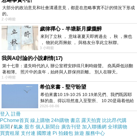
忽略事實不計
⊕德國No 1原裝進口 迅速補充流失水分礦物質
大部分的政治意見和社會溝通意見，都是在忽略事實不計的情況下形成
⊕鈣鎂2＆#58;1完美比例 分子細小容易吸收
的。
2 小時前
米其林三星主廚指定使用,專屬於頂級料理的完美
歲律禪心 - 半塘新月朦朧醉
來到了立秋 ， 意味著夏天即將過去 ， 秋 ，揪也
組合
， 物於此而揪歛 ， 與格友分享此立秋聯。
3 小時前
我與AI討論的小說劇情(17)
第十七章：遺失時代的人 辦公室裡安靜得只剩時鐘聲。 堯禹舜低頭翻
著相簿。 照片中的袁年，始終與人群保持距離。 別人在聊天。
1 小時前
希伯來書 - 堅守盼望
希伯來書10:19-10:25 10:19弟兄們、我們既因耶
【和記古早味地瓜酥】350g-包 大包3包組(原味-
穌的血、得以坦然進入至聖所、 10:20是藉着他給
麥芽-甘梅口味任選)
2026-08-06
我們開了一條又新又活的路從幔子經過
登入
(任選)【台畜】台畜肉鬆禮盒(原味肉鬆+海苔肉
註冊
PChome首頁
線上購物
24h購物
書店
露天拍賣
比比昂代購
鬆+旗魚酥-2)
新聞
/
氣象
股市
個人新聞台
廣告刊登
加入聯播網
全球購物
義大利奧利塔玄米油+葡萄籽油組
買賣租屋
支付連
國際連
Pi 拍錢包
旅遊
服務中心