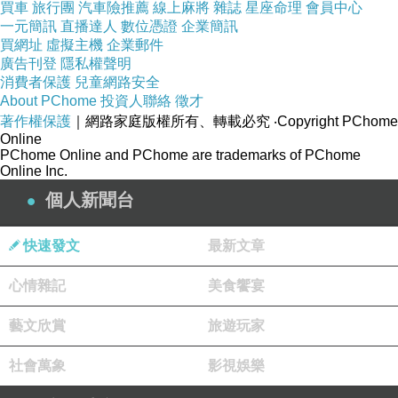
買車
旅行團
汽車險推薦
線上麻將
雜誌
星座命理
會員中心
【一等鮮】喜宴桌菜12件組〈10菜2湯〉
一元簡訊
直播達人
數位憑證
企業簡訊
得意的一天_青春三元素葵花油(1.58L) 6罐組
買網址
虛擬主機
企業郵件
廣告刊登
隱私權聲明
消費者保護
兒童網路安全
About PChome
投資人聯絡
徵才
著作權保護
｜網路家庭版權所有、轉載必究
‧Copyright PChome
Online
PChome Online and PChome are trademarks of PChome
Online Inc.
個人新聞台
快速發文
最新文章
心情雜記
美食饗宴
藝文欣賞
旅遊玩家
社會萬象
影視娛樂