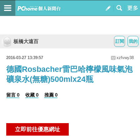
板橋大遠百
訂閱
我的
2016-03-27 13:39:57
xzfvwy38
德國Rosbacher雷巴哈檸檬風味氣泡
礦泉水(無糖)500mlx24瓶
留言 0
收藏 0
推薦 0