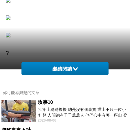
?
繼續閱讀
你可能感興趣的文章
玫事10
商品訊息簡述
:
江湖上紛紛擾擾 總是沒有個事實 世上不只一位小
⊕德國車神舒馬克推薦
娃兒 人間總有千千萬萬人 他們心中有著一座山 梁
2026-08-06
山佛山泰華衡恆嵩 一山之高
瘦身操這樣跳