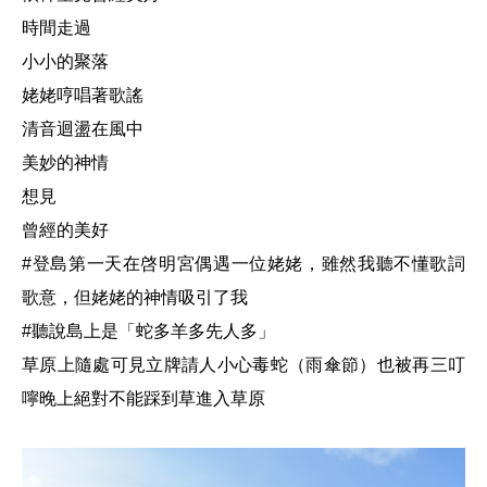
時間走過
小小的聚落
姥姥哼唱著歌謠
清音迴盪在風中
美妙的神情
想見
曾經的美好
#登島第一天在啓明宮偶遇一位姥姥，雖然我聽不懂歌詞
歌意，但姥姥的神情吸引了我
#聽說島上是「蛇多羊多先人多」
草原上隨處可見立牌請人小心毒蛇（雨傘節）也被再三叮
嚀晚上絕對不能踩到草進入草原