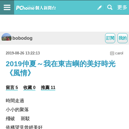
bobodog
訂閱
我的
2019-08-26 13:22:13
carol
2019仲夏～我在東吉嶼的美好時光
《風情》
留言 5
收藏 0
推薦 11
時間走過
小小的聚落
殘破 斑駁
依稀望見曾經美好