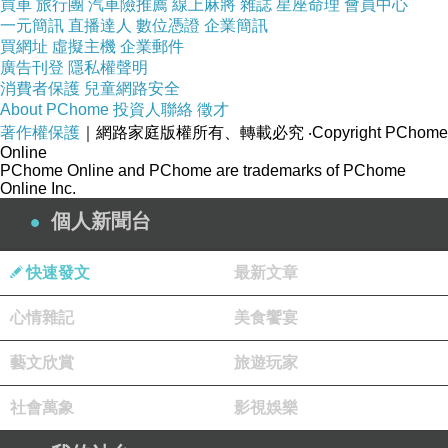
買車
旅行團
汽車險推薦
線上麻將
雜誌
星座命理
會員中心
一元簡訊
直播達人
數位憑證
企業簡訊
買網址
虛擬主機
企業郵件
廣告刊登
隱私權聲明
消費者保護
兒童網路安全
About PChome
投資人聯絡
徵才
著作權保護
｜網路家庭版權所有、轉載必究
‧Copyright PChome
Online
PChome Online and PChome are trademarks of PChome
Online Inc.
個人新聞台
快速發文
最新文章
窗飾
心情雜記
美食饗宴
藝文欣賞
旅遊玩家
社會萬象
影視娛樂