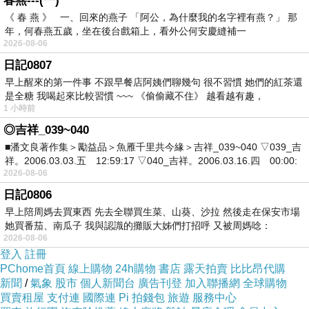
春燕---(一)
《 春 燕 》 一、回來的燕子 「阿公，為什麼我的名字裡有燕？」 那
年，何春燕五歲，坐在後台戲箱上，看外公何安慶縫補一
2026-08-06
日記0807
早上醒來的第一件事 不跟早餐店阿姨們聊幾句 很不習慣 她們的紅茶還
洋樓
是全糖 我喝起來比較習慣 ~~~ 《偷偷藏不住》 越看越有趣，
1 小時前
◎吉祥_039~040
■潘文良著作集＞勵益品＞魚雁千里共今緣＞吉祥_039~040 ▽039_吉
祥。2006.03.03.五 12:59:17 ▽040_吉祥。2006.03.16.四 00:00:
2026-08-06
日記0806
早上陪周媽去買東西 先去全聯買生菜、山葵、沙拉 然後走在保安市場
她買番茄、南瓜子 我與認識的攤販大姊們打招呼 又被周媽唸：
2026-08-06
登入
註冊
PChome首頁
線上購物
24h購物
書店
露天拍賣
比比昂代購
新聞
/
氣象
股市
個人新聞台
廣告刊登
加入聯播網
全球購物
買賣租屋
支付連
國際連
Pi 拍錢包
旅遊
服務中心