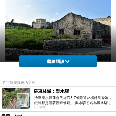
繼續閱讀
傳統建築
你可能感興趣的文章
羅東林鐵：樂水驛
抵達樂水驛前會先經過5-7號隧道及橫越碼崙溪，
鐵路都是沿著溪畔修建。 樂水驛初名為濁水驛，
3 小時前
但因與臺鐵集集線車站同名，於1953