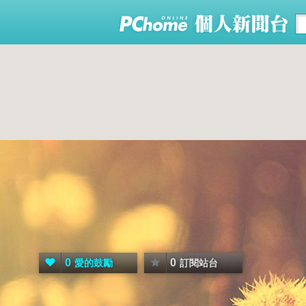
0
0
愛的鼓勵
訂閱站台