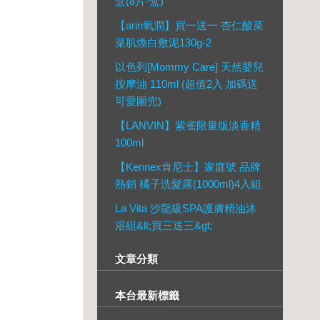
盒(8片-盒)
【arin氧潤】買一送一 杏仁酸菜
菜肌煥白敷泥130g-2
以色列[Mommy Care] 天然嬰兒
按摩油 110ml (超值2入 加碼送
可愛圍兜)
【LANVIN】紫雀限量版淡香精
100ml
【Kennex肯尼士】家庭號 品牌
熱銷 橘子洗髮露(1000ml)4入組
La Vita 沙龍級SPA護膚精油沐
浴組&lt;買三送三&gt;
文章分類
本台最新標籤