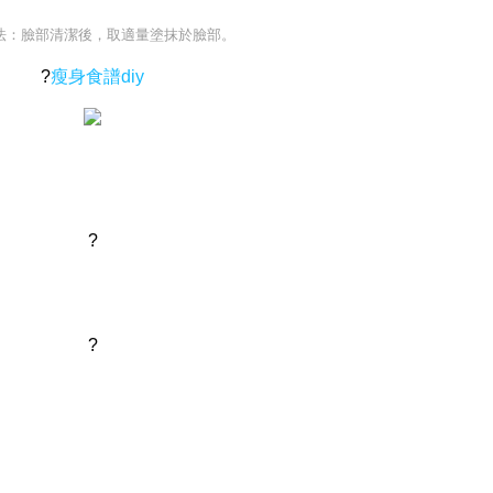
法：臉部清潔後，取適量塗抹於臉部。
?
瘦身食譜diy
?
?