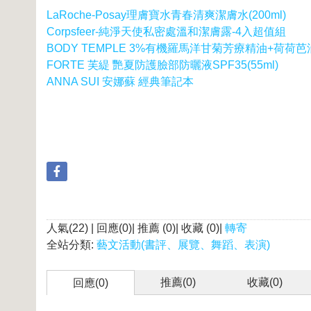
LaRoche-Posay理膚寶水青春清爽潔膚水(200ml)
Corpsfeer-純淨天使私密處溫和潔膚露-4入超值組
BODY TEMPLE 3%有機羅馬洋甘菊芳療精油+荷荷芭油
FORTE 芙緹 艷夏防護臉部防曬液SPF35(55ml)
ANNA SUI 安娜蘇 經典筆記本
人氣(22) | 回應(0)| 推薦 (
0
)| 收藏 (
0
)|
轉寄
全站分類:
藝文活動(書評、展覽、舞蹈、表演)
推薦(
0
)
收藏(
0
)
回應(0)