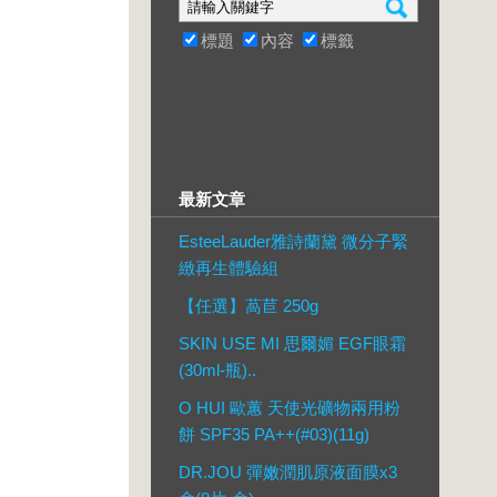
標題
內容
標籤
最新文章
EsteeLauder雅詩蘭黛 微分子緊
緻再生體驗組
【任選】萵苣 250g
SKIN USE MI 思爾媚 EGF眼霜
(30ml-瓶)..
O HUI 歐蕙 天使光礦物兩用粉
餅 SPF35 PA++(#03)(11g)
DR.JOU 彈嫩潤肌原液面膜x3