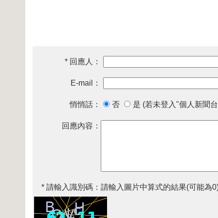
* 回應人：
E-mail：
悄悄話：
否
是 (若未登入"個人新聞台
回應內容：
* 請輸入識別碼：
請輸入圖片中算式的結果(可能為0