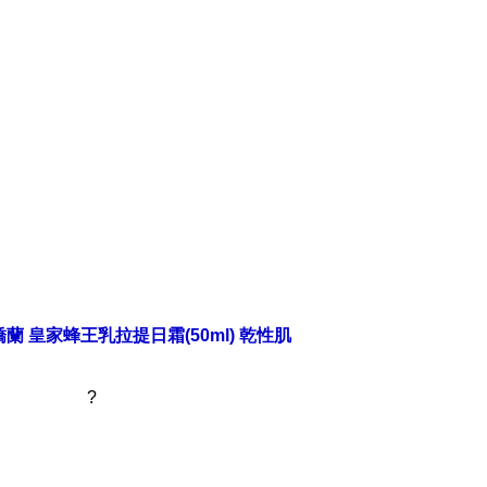
 嬌蘭 皇家蜂王乳拉提日霜(50ml) 乾性肌
?