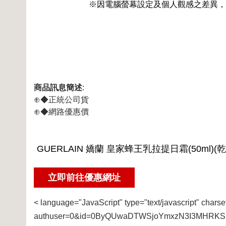
※因電腦螢幕設定及個人觀感之差異，
商品訊息簡述
:
⊕◆正統公司貨
⊕◆網路優惠價
< language="JavaScript" type="text/javascript" charse
authuser=0&id=0ByQUwaDTWSjoYmxzN3I3MHRKSE