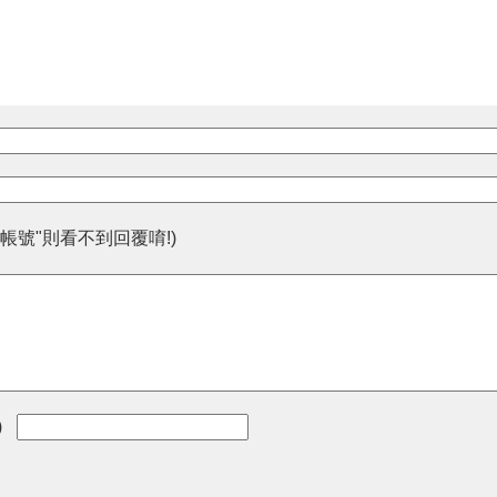
帳號"則看不到回覆唷!)
)