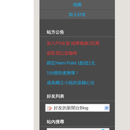
地圖
加入好友
站方公告
加入PS女孩 組隊瘋搶2百萬
超取登記送咖啡
綁定Hami Point 1點抵1元
1分鐘快速揪痛！
成為獨立小姐的滾錢心法
好友列表
好友的新聞台Blog
站內搜尋