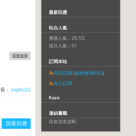
最新回應
站台人氣
累積人氣：
29,721
當日人氣：
57
我要檢舉
訂閱本站
RSS訂閱
(
如何使用RSS
)
加入訂閱
台長：
xujdzx12
Kaza
連結書籤
目前沒有資料
我要回應