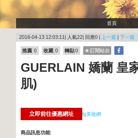
首頁
2016-04-13 12:03:11| 人氣22| 回應0 |
上一篇
|
下一篇
推薦
0
收藏
0
轉貼
0
訂閱站台
GUERLAIN 嬌蘭 
肌)
fg美妝網
商品訊息功能
: