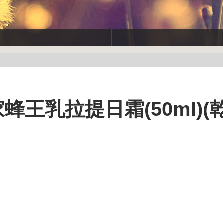
皇家蜂王乳拉提日霜(50ml)(