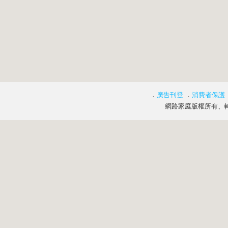
．
廣告刊登
．
消費者保護
網路家庭版權所有、轉載必究 