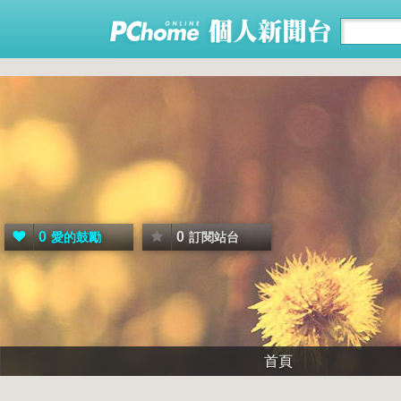
0
0
愛的鼓勵
訂閱站台
首頁