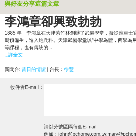
與好友分享這篇文章
李鴻章卻興致勃勃
1885 年，李鴻章在天津紫竹林創辦了武備學堂，擬從淮軍
期預備生，進入炮兵科。天津武備學堂以“中學為體，西學為
等課程，也有傳統的...
...詳全文
新聞台:
昔日的情誼
| 台長：
徐慧
收件者E-mail：
請以分號區隔每個E-mail
例如：john@pchome.com.tw;mary@pchom