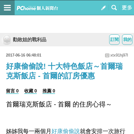
勸敗姐的戰利品
訂閱
我的
2017-06-16 06:48:01
xtx91hj97l
好康偷偷說! 十大特色飯店～首爾瑞
克斯飯店 - 首爾的訂房優惠
留言 0
收藏 0
推薦 0
首爾瑞克斯飯店 - 首爾 的住房心得～
姊姊我每一兩個月
好康偷偷說
就會安排一次旅行