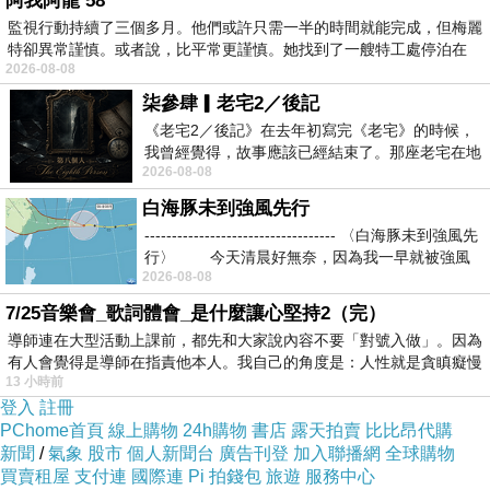
阿我阿龍 58
監視行動持續了三個多月。他們或許只需一半的時間就能完成，但梅麗
特卻異常謹慎。或者說，比平常更謹慎。她找到了一艘特工處停泊在
直接下訂就對了！
2026-08-08
柒參肆▎老宅2／後記
這樣就等於10%的優惠！
《老宅2／後記》在去年初寫完《老宅》的時候，
我曾經覺得，故事應該已經結束了。那座老宅在地
2026-08-08
震中倒塌，七個人終於離開那片黑暗，
比一般使用優惠碼的情況還省！
白海豚未到強風先行
----------------------------------- 〈白海豚未到強風先
對於常出遊的朋友相當適用！
行〉 今天清晨好無奈，因為我一早就被強風
2026-08-08
7/25音樂會_歌詞體會_是什麼讓心堅持2（完）
也不用花時間找優惠碼！
導師連在大型活動上課前，都先和大家說內容不要「對號入做」。因為
有人會覺得是導師在指責他本人。我自己的角度是：人性就是貪瞋癡慢
13 小時前
2.訂貴退價差
登入
註冊
PChome首頁
線上購物
24h購物
書店
露天拍賣
比比昂代購
新聞
有關於訂房，我個人建議是
/
氣象
股市
個人新聞台
廣告刊登
加入聯播網
全球購物
買賣租屋
支付連
國際連
Pi 拍錢包
旅遊
服務中心