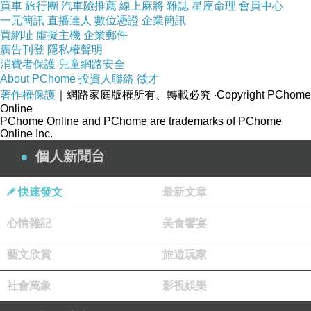
買車
旅行團
汽車險推薦
線上麻將
雜誌
星座命理
會員中心
決定哪家以後快點下訂！
一元簡訊
直播達人
數位憑證
企業簡訊
買網址
虛擬主機
企業郵件
廣告刊登
隱私權聲明
像這次的話上網找了一下
首爾瑞克斯飯店 - 首爾
消費者保護
兒童網路安全
About PChome
投資人聯絡
徵才
的評價還不差～
著作權保護
｜網路家庭版權所有、轉載必究
‧Copyright PChome
Online
PChome Online and PChome are trademarks of PChome
就儘快衝下去！以免到時候訂不到就哭哭了(尤其
Online Inc.
是旅遊旺季更要注意)
個人新聞台
而且在
HOTELS.COM
訂的話訂貴了還能退價
快速發文
最新文章
差！沒在怕的！（這點超棒！）
心情雜記
美食饗宴
首爾瑞克斯飯店 - 首爾 的住宿環境在下面
藝文欣賞
旅遊玩家
社會萬象
影視娛樂
如果有興趣到這附近玩的
這裡最划算
，不妨可以