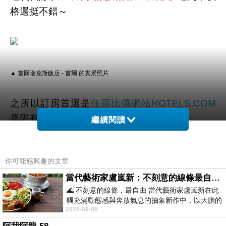
格還挺不錯～
▲ 首爾瑞克斯飯店 - 首爾 的實景照片
之所以訂房首選是
住宿比價網站
HOTELS.COM
原因有二：
繼續閱讀
1.訂十次送一晚
你可能感興趣的文章
當代藝術家盧嵐新：不刻意的線條最自由，讓色彩流動、筆觸自己說話
這個算是hotels的常駐活動！累積10晚 即可獲得
🌊 不刻意的線條，最自由 當代藝術家盧嵐新在此
免費住宿1晚！(無使用優惠碼即可累積)
幅充滿動態感與奔放氣息的抽象新作中，以大膽的
2026-08-08
藍色顏料在白色畫布上揮灑、壓印與流淌
如果找不
人氣
到優惠碼的話