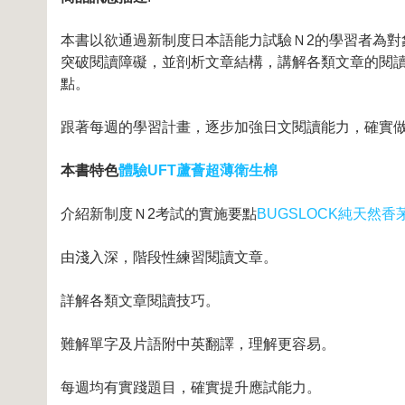
本書以欲通過新制度日本語能力試驗Ｎ2的學習者為
突破閱讀障礙，並剖析文章結構，講解各類文章的閱
點。
跟著每週的學習計畫，逐步加強日文閱讀能力，確實
本書特色
體驗UFT蘆薈超薄衛生棉
介紹新制度Ｎ2考試的實施要點
BUGSLOCK純天然
由淺入深，階段性練習閱讀文章。
詳解各類文章閱讀技巧。
難解單字及片語附中英翻譯，理解更容易。
每週均有實踐題目，確實提升應試能力。