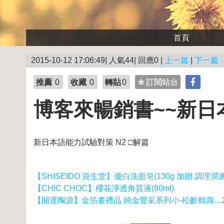
首頁
2015-10-12 17:06:49| 人氣44| 回應0 |
上一篇
|
下一篇
推薦
0
收藏
0
轉貼
0
訂閱站台
博客來暢銷書~~新日本
新日本語能力試驗對策 N2 □解篇
【SHISEIDO 資生堂】優白洗面皂(130g 加贈 調理潤膚皂
【CHIC CHOC】櫻花淨透角質液(80ml)
【開運陶源】金箔畫禮品 純金豐采系列小-松齡鶴壽....20 