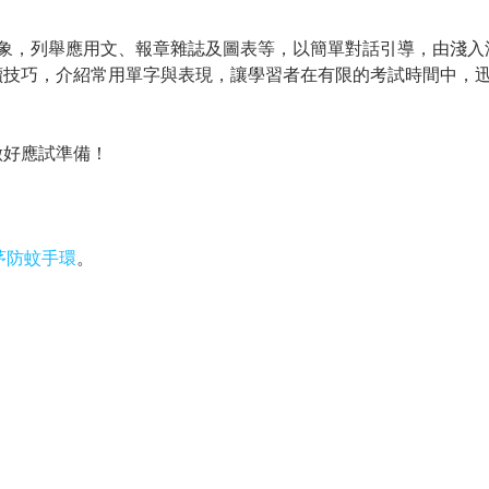
對象，列舉應用文、報章雜誌及圖表等，以簡單對話引導，由淺入
讀技巧，介紹常用單字與表現，讓學習者在有限的考試時間中，
做好應試準備！
香茅防蚊手環
。