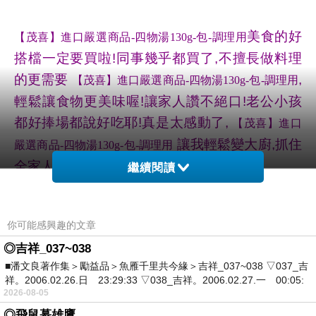
美食的好
【茂喜】進口嚴選商品-四物湯130g-包-調理用
搭檔一定要買啦!同事幾乎都買了,不擅長做料理
的更需要
,
【茂喜】進口嚴選商品-四物湯130g-包-調理用
輕鬆讓食物更美味喔!讓家人讚不絕口!老公小孩
都好捧場都說好吃耶!真是太感動了,
【茂喜】進口
讓我輕鬆變大廚,抓住
嚴選商品-四物湯130g-包-調理用
全家人的胃喔!
繼續閱讀
在這裡買的
你可能感興趣的文章
http://www.momoshop.com.tw/goods/GoodsDetail.jsp?
◎吉祥_037~038
i_code=3038257&memid=6000002147&cid=apuad&oid=1&os
■潘文良著作集＞勵益品＞魚雁千里共今緣＞吉祥_037~038 ▽037_吉
m=league
祥。2006.02.26.日 23:29:33 ▽038_吉祥。2006.02.27.一 00:05:
2026-08-05
◎飛鼠慕雄鷹