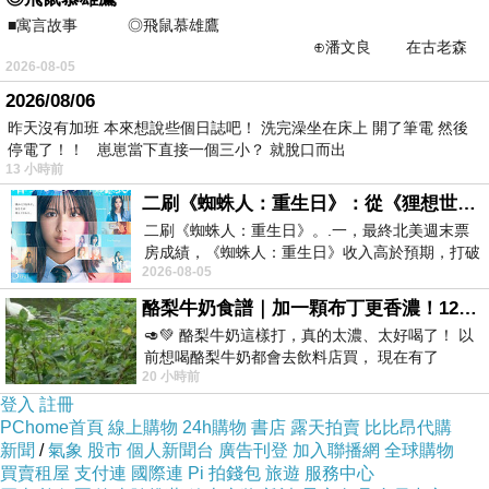
小資省錢方法: 趕快登入momo購物網
■寓言故事 ◎飛鼠慕雄鷹
看看折價卷,常常有300元/333元/350
⊕潘文良 在古老森
元/500元折價卷唷!
生日當月也有300元
2026-08-05
林的底層，住著一隻小飛鼠
2026/08/06
折價卷!小資族可以省點錢就超開心
昨天沒有加班 本來想說些個日誌吧！ 洗完澡坐在床上 開了筆電 然後
的.....
停電了！！ 崽崽當下直接一個三小？ 就脫口而出
13 小時前
二刷《蜘蛛人：重生日》：從《狸想世界》到《怪奇物語》
二刷《蜘蛛人：重生日》。.一，最終北美週末票
房成績，《蜘蛛人：重生日》收入高於預期，打破
2026-08-05
《復仇者聯盟：終局之戰》記錄，成為
酪梨牛奶食譜｜加一顆布丁更香濃！120秒完成飲料店級酪梨奶昔｜imami 旗艦豆漿機
🥑💚 酪梨牛奶這樣打，真的太濃、太好喝了！ 以
看看介紹喔
前想喝酪梨牛奶都會去飲料店買， 現在有了
20 小時前
imami 健康煮藝｜旗艦破壁智慧養生豆漿機，
登入
註冊
PChome首頁
線上購物
24h購物
書店
露天拍賣
比比昂代購
品號：3038257
新聞
/
氣象
股市
個人新聞台
廣告刊登
加入聯播網
全球購物
買賣租屋
支付連
國際連
Pi 拍錢包
旅遊
服務中心