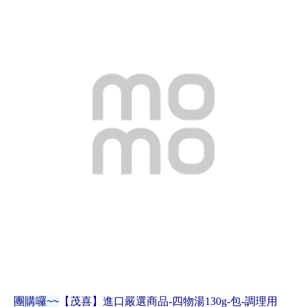
團購囉~~
【茂喜】進口嚴選商品-四物湯130g-包-調理用