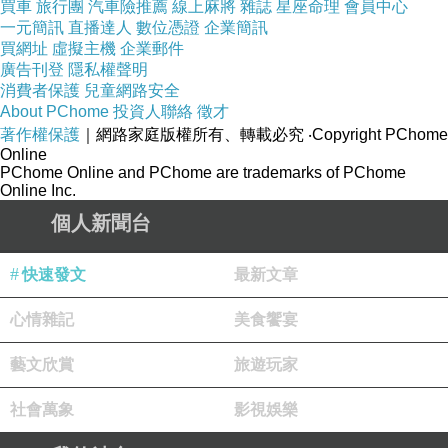
買車
旅行團
汽車險推薦
線上麻將
雜誌
星座命理
會員中心
一元簡訊
直播達人
數位憑證
企業簡訊
買網址
虛擬主機
企業郵件
廣告刊登
隱私權聲明
消費者保護
兒童網路安全
原產地:中國,台灣分裝
About PChome
投資人聯絡
徵才
工廠通過ISO22000認證
著作權保護
｜網路家庭版權所有、轉載必究
‧Copyright PChome
Online
無添加防腐劑及色素
PChome Online and PChome are trademarks of PChome
Online Inc.
個人新聞台
快速發文
最新文章
大豆異黃酮不錯的品牌
心情雜記
美食饗宴
藝文欣賞
旅遊玩家
抗藍光眼鏡
社會萬象
影視娛樂