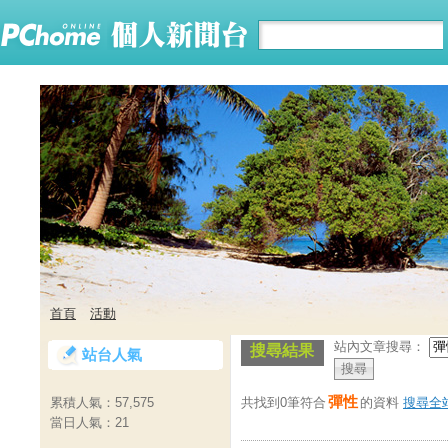
首頁
活動
站內文章搜尋：
搜尋結果
站台人氣
彈性
共找到0筆符合
的資料
搜尋全
累積人氣：
57,575
當日人氣：
21