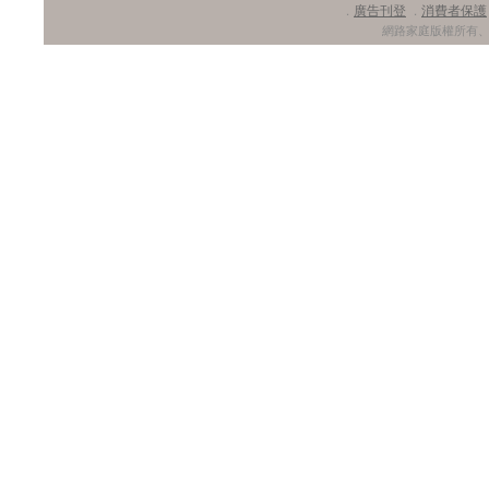
廣告刊登
消費者保護
．
．
網路家庭版權所有、轉載必究