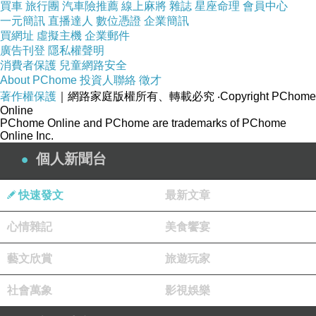
更多資料、資訊參考分享↓↓↓
買車
旅行團
汽車險推薦
線上麻將
雜誌
星座命理
會員中心
一元簡訊
直播達人
數位憑證
企業簡訊
買網址
虛擬主機
企業郵件
廣告刊登
隱私權聲明
消費者保護
兒童網路安全
About PChome
投資人聯絡
徵才
著作權保護
｜網路家庭版權所有、轉載必究
‧Copyright PChome
Online
PChome Online and PChome are trademarks of PChome
Online Inc.
個人新聞台
快速發文
最新文章
心情雜記
美食饗宴
藝文欣賞
旅遊玩家
社會萬象
影視娛樂