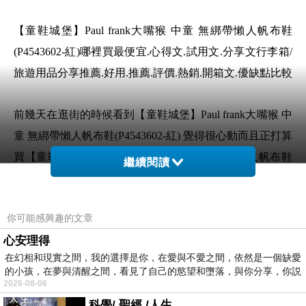
【童鞋城堡】Paul frank大嘴猴 中童 無綁帶懶人帆布鞋
(P4543602-紅)哪裡買最便宜.心得文.試用文.分享文行李箱/
旅遊用品分享推薦.好用.推薦.評價.熱銷.開箱文.優缺點比較
前幾天在逛街的時候看到【童鞋城堡】Paul frank大嘴猴 中
童 無綁帶懶人帆布鞋(P4543602-紅) 覺得很心動而且正打算
買【童鞋城堡】Paul frank大嘴猴 中童 無綁帶懶人帆布鞋
繼續閱讀
(P4543602-紅)
你可能感興趣的文章
但是我想【童鞋城堡】Paul frank大嘴猴 中童 無綁帶懶人
心安理得
帆布鞋(P4543602-紅) 在網路上買應該會比較便宜，【童鞋
在幻相和現實之間，我的選擇是你，在愛與不愛之間，依然是一個缺愛
城堡】Paul frank大嘴猴 中童 無綁帶懶人帆布鞋(P4543602-
的小孩，在夢與清醒之間，看見了自己的慾望和墮落，與你分享，你説
紅)而且24小時都能買，上網慢慢挑選，不用等店家開門也
2026-08-06
不用看店員臉色
科學/ 聖經 /人生 .....