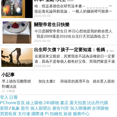
哈，怪盜基德也在研究這本書～ _ _ _ _ _ _ _ 一
提起進化論與創造論， 一般人的腦袋裡可能第一
想要購買【童鞋城堡】Paul frank大嘴猴 中童 無
2026-08-06
時間就有「 進化論很科
綁帶懶人帆布鞋(P4543602-紅)已經想很多天了!
關聖帝君生日快樂
也求助谷哥大神 發現【童鞋城堡】Paul frank大
今日是關聖帝君生日.昨日心想他是我的救命恩人.
我是2009還是2010在台北行天宮認識他.忘了.
嘴猴 中童 無綁帶懶人帆布鞋(P4543602-紅)的評
2026-08-06
一個奇摩交友的網友學
價真的不錯想想哪裡買最便宜.心得文.試用文.分
出生即欠債？孩子一定要知道：爸媽，其實我不欠你們
享文行李箱/旅遊用品分享推薦.好用.推薦.評價.熱
這週迎來父親節，其實我並不認為這種節日一定要
銷.開箱文.優缺點比較
過，因為不是每個人都有好父母。而我們家是不過
2026-08-06
節的，平時也沒什麼儀式感，生活趨近冷
小記事
最後選擇在這購買【童鞋城堡】Paul frank大嘴
早上禱告完翻聖經 加拉太書2 與福音的真理不合 就在眾人面前
猴 中童 無綁帶懶人帆布鞋(P4543602-紅) 的原
對磯法說
12 小時前
因,是因為比較有保障,也不會遇到詐騙集團,所以
登入
註冊
才選擇在這購入
PChome首頁
線上購物
24h購物
書店
露天拍賣
比比昂代購
新聞
/
氣象
股市
個人新聞台
廣告刊登
加入聯播網
全球購物
買賣租屋
支付連
國際連
Pi 拍錢包
旅遊
服務中心