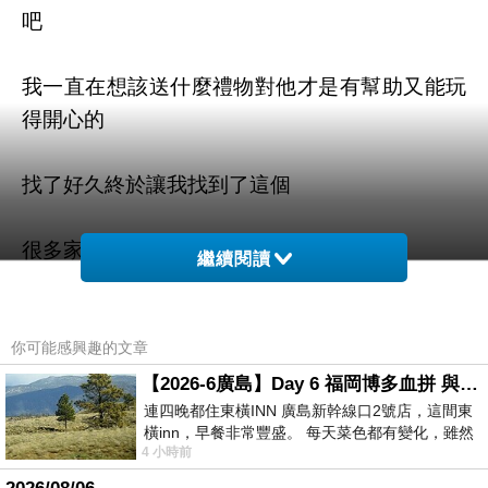
吧
我一直在想該送什麼禮物對他才是有幫助又能玩
得開心的
找了好久終於讓我找到了這個
很多家長都很推薦喔
繼續閱讀
一起看看吧
你可能感興趣的文章
牛仔褲批發店
小紅帽
【2026-6廣島】Day 6 福岡博多血拼 與機場接送少年司機深夜對談
連四晚都住東橫INN 廣島新幹線口2號店，這間東
橫inn，早餐非常豐盛。 每天菜色都有變化，雖然
4 小時前
看到工作人員拿出料理包加熱，但