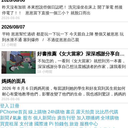
2026/08/06
昨天沒有加班 本來想說些個日誌吧！ 洗完澡坐在床上 開了筆電 然後
停電了！！ 崽崽當下直接一個三小？ 就脫口而出
2026-08-06
2026/08/07
平時 崽崽幫忙過磅 都是玩一下玩一下 今天親自上陣 整個又被崽崽 玩
到水泄不通 塞到爆炸 / 不過從崽崽自己親
12 小時前
好書推薦《女大當家》深深感謝分享自己想法震撼讀者的作家，讓我看到不同樣貌的家庭！
不知怎的，一看到《女大當家》就想到另一本書，
深深感謝分享自己想法震撼讀者的作家，讓我看到
18 小時前
不同樣貌的家庭！ 《女大
媽媽的面具
2026 年 8 月 6 日媽媽死後，每當讀到她的學生和好友寫到其生前如何
耐心有愛地教導他們，影響改變了他們的生命，我也感到驚訝，媽媽的
2026-08-06
登入
註冊
PChome首頁
線上購物
24h購物
書店
露天拍賣
比比昂代購
小紅帽
新聞
/
氣象
股市
個人新聞台
廣告刊登
加入聯播網
全球購物
買賣租屋
支付連
國際連
Pi 拍錢包
旅遊
服務中心