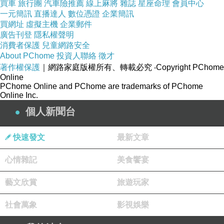
買車
旅行團
汽車險推薦
線上麻將
雜誌
星座命理
會員中心
商品網址:
http://shoppingfun.co/redirect.php?
一元簡訊
直播達人
數位憑證
企業簡訊
買網址
虛擬主機
企業郵件
k=b8bcbb69df18f2ceafbb95299abe308c&uid1
廣告刊登
隱私權聲明
=&uid2=&uid3=&uid4=&uid5=
消費者保護
兒童網路安全
About PChome
投資人聯絡
徵才
著作權保護
｜網路家庭版權所有、轉載必究
‧Copyright PChome
商品訊息描述
:
Online
PChome Online and PChome are trademarks of PChome
Online Inc.
產品特色
個人新聞台
? 童話故事的情境延伸，遊戲規則容易理解。
快速發文
最新文章
? 可愛小紅帽、大野狼、小樹與立體房屋，遊戲
心情雜記
美食饗宴
更具真實感。
藝文欣賞
旅遊玩家
? 「安靜森林」與「危險森林」兩種情境題型，
社會萬象
影視娛樂
由淺入深進行挑戰。