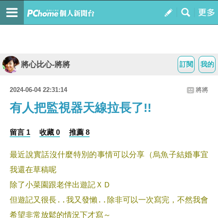
將心比心-將將
訂閱
我的
2024-06-04 22:31:14
將將
有人把監視器天線拉長了!!
留言 1
收藏 0
推薦 8
最近說實話沒什麼特別的事情可以分享（烏魚子結婚事宜
我還在草稿呢
除了小菜園跟老伴出遊記ＸＤ
但遊記又很長..我又發懶..除非可以一次寫完，不然我會
希望非常放鬆的情況下才寫～