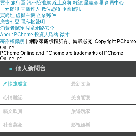
買車
旅行團
汽車險推薦
線上麻將
雜誌
星座命理
會員中心
小時，怕我撐不住」
一元簡訊
直播達人
數位憑證
企業簡訊
畢竟上次去台東玩，回程我真的是很不舒服ＸＤＤ很累，
買網址
虛擬主機
企業郵件
廣告刊登
隱私權聲明
背著背包，肩膀好痛呀！
消費者保護
兒童網路安全
大概那次讓他嚇到了，所以他非常擔心這次又是長途騎車
About PChome
投資人聯絡
徵才
著作權保護
旅遊的安排
｜網路家庭版權所有、轉載必究
‧Copyright PChome
Online
他想跟我說，他要升級機車裝備，讓我至少可以坐得舒適
PChome Online and PChome are trademarks of PChome
Online Inc.
些，然後我的背包可能沒辦法背了
個人新聞台
我說沒關係啊～～我也想減輕行李，不帶減壓包
在回覆他的同時，我也在想，他真的很在乎我誒！連我自
快速發文
最新文章
己都沒考慮到的身體狀況，他看得非常重
心情雜記
美食饗宴
雖然他會開玩笑說是擔心我坐不了車，他無能為力，畢竟
在山上，我求救無門啊ＸＤ
藝文欣賞
旅遊玩家
當晚我們討論了各種可以讓我平安抵達太平山的方案ＸＤ
社會萬象
影視娛樂
我還買了腰帶要來支撐我的腰ＸＤＤ
我實在太期待這次六月中的出遊了！！！