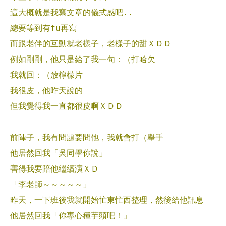
這大概就是我寫文章的儀式感吧..
總要等到有fu再寫
而跟老伴的互動就老樣子，老樣子的甜ＸＤＤ
例如剛剛，他只是給了我一句：（打哈欠
我就回：（放檸檬片
我很皮，他昨天說的
但我覺得我一直都很皮啊ＸＤＤ
前陣子，我有問題要問他，我就會打（舉手
他居然回我「吳同學你說」
害得我要陪他繼續演ＸＤ
「李老師～～～～～」
昨天，一下班後我就開始忙東忙西整理，然後給他訊息
他居然回我「你專心種芋頭吧！」