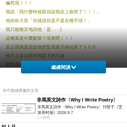
嚇死我！！！
我說「我什麼時候跟你說我在上廁所了！！！」
他哈哈大笑「你就說你是不是在種芋頭！」
我只能無言地回他「是...]
這種算是什麼默契？沒有吧！！！
反正我就是認定他把監視器天線拉長了ＸＤＤ
他不止多次猜中我當下的行為
還監視著這裡哈哈哈
繼續閱讀
有一天晚上，他突然跟我說「你那篇採紅蘿蔔不知道為什
麼很受壯陽藥的關愛誒」
你可能感興趣的文章
我以為只有一兩個廣告留言
殊不知是三四個...氣得我好想回嗆ＸＤ
非馬英文詩作〈Why I Write Poetry〉
非馬英文詩作〈Why I Write Poetry〉刊登于《芝
但我後來還是一個個刪除了...
加哥时报》2026.8.7
想不到剛剛來巡視時又看到了一則...
2 小時前
我說他監視這裡，