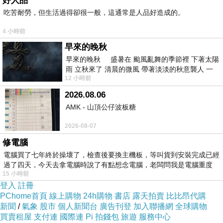
好人品
吃苦耐勞，但生活過得卻很一般，這通常是人品好造成的。
是因為他彷彿是在巡田水一樣，早上上班前會來看一次，
晚上睡前會再看一次...
4 小時前
我有時候偷偷改側邊碎碎念也會被秒抓！！！
早來的晚秋
有一次更扯！我偷偷設定凌晨發文也被第一時間發現並截
早來的晚秋 盛暑在 颱風亂舞的季節裡 下著太陽
雨 立秋來了 清晨的微風 帶著淡淡的秋意襲人 一
圖給我看！！
12 小時前
下子 又被赤
我也想將我的天線拉長！！！！！
2026.08.06
我也想猜中他的行為ＸＤＤＤ
AMK - 山頂公仔波板糖
上禮拜吧？他突然很嚴肅的跟我說要跟我討論一件正經事
2026-08-07
嚇得我非常緊張，想說他又要說什麼讓人害怕的事情了
修電腦
他第二句話是「我實在太不信任你了」
電腦買了七年終於操壞了，檢查後要換主機板，等叫貨到安裝完成已經
過了四天，今天去拿電腦時說了有點想念電腦，老闆問我是電腦重度
這句話更嚇得我全身緊繃不知道該回什麼
15 小時前
畢竟前陣子他才跟我產生誤會，兩人有點鬧不愉快，後來
登入
註冊
PChome首頁
線上購物
24h購物
書店
露天拍賣
比比昂代購
發現是誤會有和好ＸＤ
新聞
/
氣象
股市
個人新聞台
廣告刊登
加入聯播網
全球購物
第三句話才講出他的主題「六月要去太平山，車程約3-4
買賣租屋
支付連
國際連
Pi 拍錢包
旅遊
服務中心