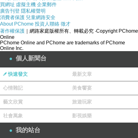
買網址
虛擬主機
企業郵件
廣告刊登
隱私權聲明
消費者保護
兒童網路安全
About PChome
投資人聯絡
徵才
著作權保護
｜網路家庭版權所有、轉載必究
‧Copyright PChome
Online
PChome Online and PChome are trademarks of PChome
Online Inc.
個人新聞台
快速發文
最新文章
心情雜記
美食饗宴
藝文欣賞
旅遊玩家
社會萬象
影視娛樂
我的站台