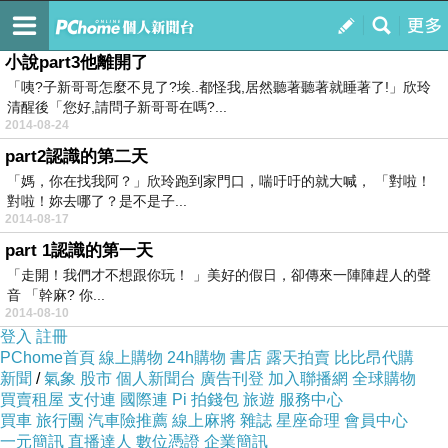
將心比心-將將
訂閱
我的
小說part3他離開了
「咦?子新哥哥怎麼不見了?埃..都怪我,居然聽著聽著就睡著了!」欣玲
清醒後「您好,請問子新哥哥在嗎?...
2014-08-24
part2認識的第二天
「媽，你在找我阿？」欣玲跑到家門口，喘吁吁的就大喊， 「對啦！
對啦！妳去哪了？是不是子...
2014-08-17
part 1認識的第一天
「走開！我們才不想跟你玩！ 」美好的假日，卻傳來一陣陣趕人的聲
音 「幹麻? 你...
2014-08-10
登入
註冊
PChome首頁
線上購物
24h購物
書店
露天拍賣
比比昂代購
新聞
/
氣象
股市
個人新聞台
廣告刊登
加入聯播網
全球購物
買賣租屋
支付連
國際連
Pi 拍錢包
旅遊
服務中心
買車
旅行團
汽車險推薦
線上麻將
雜誌
星座命理
會員中心
一元簡訊
直播達人
數位憑證
企業簡訊