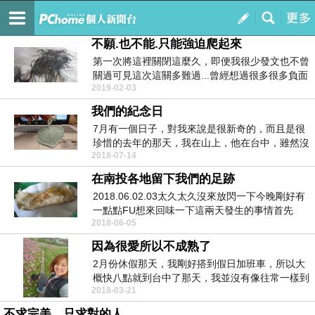
將心比心-將將
訂閱
我的
不願.也不能.只能強迫爬起來
第一次將這裡關閉這麼久，即便我很少發文也不曾
關過可見這次這關多難過...曾經想過很多很多負面
2019-02-03
的也試著...
我們的紀念日
7月有一個日子，對我來說是很新奇的，而且是很
珍惜的去年的那天，我在山上，他在台中，雖然沒
2018-07-14
有面對面，但...
在南投各地留下我們的足跡
2018.06.02.03太久太久沒來放閃一下今晚剛好有
一點點FU想來回味一下這兩天發生的事情首先
2018-06-05
我...
因為很愛所以不成熟了
2月份休假那天，我剛好搭到假日加班車，所以大
概快八點就到台中了那天，我並沒有像往常一樣到
2018-03-21
台中高鐵等老...
不求完美，只求對的人