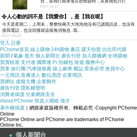
合，當我打開筆電在想標題時，其實我也只打
2017-11-17
出"台南假外拍...
令人心動的詞不是【我愛你】，是【我在呢】
今天是星期二，上周末，整整快兩天大泡泡他沒有已讀我訊息，也沒有
接我電話，也沒回撥就這樣無消無息..我...
2017-10-25
登入
註冊
PChome首頁
線上購物
24h購物
書店
露天拍賣
比比昂代購
新聞
/
氣象
股市
個人新聞台
廣告刊登
加入聯播網
全球購物
買賣租屋
支付連
國際連
Pi 拍錢包
旅遊
服務中心
買車
旅行團
汽車險推薦
線上麻將
雜誌
星座命理
會員中心
一元簡訊
直播達人
數位憑證
企業簡訊
買網址
虛擬主機
企業郵件
廣告刊登
隱私權聲明
消費者保護
兒童網路安全
About PChome
投資人聯絡
徵才
著作權保護
｜網路家庭版權所有、轉載必究
‧Copyright PChome
Online
PChome Online and PChome are trademarks of PChome
Online Inc.
個人新聞台