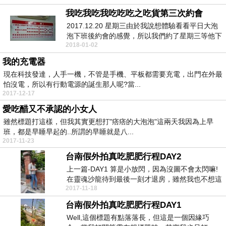
我吃我吃我吃吃吃之吃貨第三次約會
2017.12.20 星期三由於我說想體驗看看平日大泡
泡下班後約會的感覺，所以我們約了星期三等他下
2018-01-02
班...
我的充電器
現在科技發達，人手一機，不管是手機、平板都需要充電，出門在外最
怕沒電，所以有行動電源的誕生那人呢?當...
2017-12-17
愛吃醋又不承認的小女人
雖然標題打這樣，但我其實更想打"痞痞的大泡泡"這兩天我因為上早
班，都是早睡早起的..所謂的早睡就是八...
2017-11-23
台南假外拍真吃肥肥行程DAY2
上一篇-DAY1 算是小放閃，因為沒圖不會太閃嘛!
在靈魂沙龍待到最後一刻才退房，雖然我也不想這
2017-11-18
樣讓人...
台南假外拍真吃肥肥行程DAY1
Well,這個標題有點落落長，但這是一個因緣巧