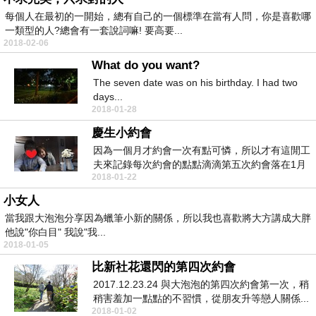
每個人在最初的一開始，總有自己的一個標準在當有人問，你是喜歡哪
一類型的人?總會有一套說詞嘛! 要高要...
2018-02-06
What do you want?
The seven date was on his birthday. I had two
days...
2018-01-28
慶生小約會
因為一個月才約會一次有點可憐，所以才有這閒工
夫來記錄每次約會的點點滴滴第五次約會落在1月
2018-01-22
7日這天，但...
小女人
當我跟大泡泡分享因為蠟筆小新的關係，所以我也喜歡將大方講成大胖
他說"你白目" 我說"我...
2018-01-05
比新社花還閃的第四次約會
2017.12.23.24 與大泡泡的第四次約會第一次，稍
稍害羞加一點點的不習慣，從朋友升等戀人關係...
2018-01-02