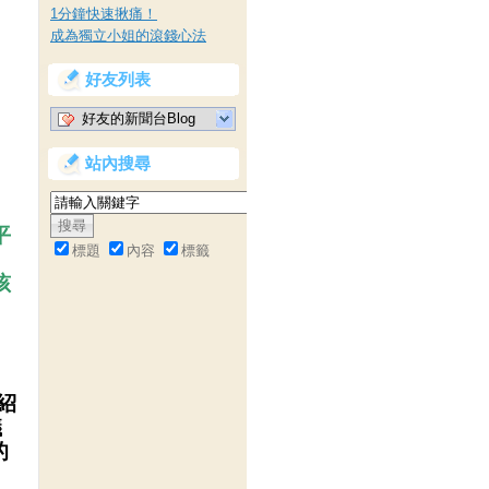
1分鐘快速揪痛！
成為獨立小姐的滾錢心法
好友列表
好友的新聞台Blog
站內搜尋
平
標題
內容
標籤
，
孩
紹
議
的