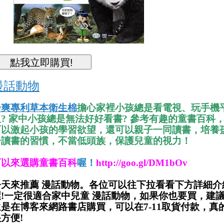
漫話動物
舒爽專利草本衛生棉
擔心家裡小孩總是看電視、玩手機
板? 家中小孩總是無法好好看書? 參考有趣的童書百科
可以激起小孩的學習欲望，還可以親子一同讀書，培養
子讀書的習慣，不當低頭族，保護兒童的視力！
可以來選購童書百科
喔！
http://goo.gl/DM1bOv
今天來推薦 漫話動物
。各位可以往下拉看看下方詳細介
喔!一定很適合家中兒童 漫話動物，
如果你也要買，建
還是在博客來網路書店購買，可以在7-11取貨付款，真
方便!