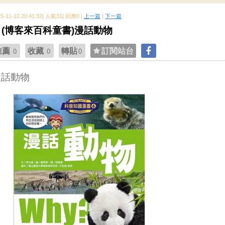
15-11-10 20:41:32| 人氣31| 回應0 |
上一篇
|
下一篇
(博客來百科童書)漫話動物
推薦
收藏
轉貼
訂閱站台
0
0
0
漫話動物