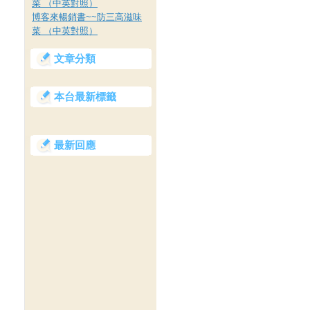
菜 （中英對照）
博客來暢銷書~~防三高滋味
菜 （中英對照）
文章分類
本台最新標籤
最新回應