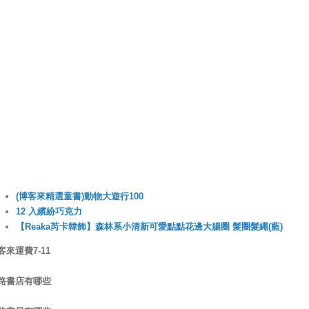
網路書店
網路書局
柏克萊網路書局買書
博客來運費多少
博客來運費怎麼算
博客來運費計算
(博客來精選童書)動物大遊行100
12 入繽紛巧克力
【Reaka芮卡韓飾】森林系小清新可愛點點花邊大腸圈 髮圈髮繩(藍)
客來運費7-11
路書店有哪些