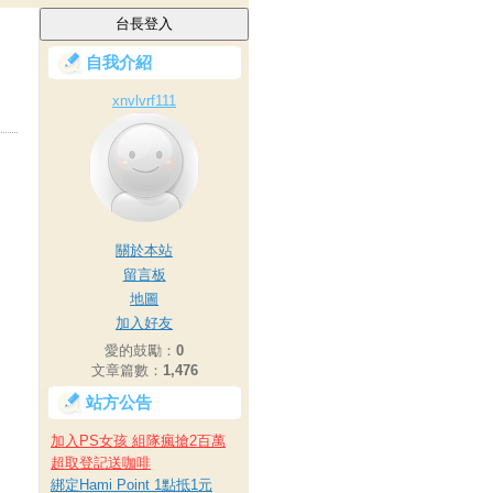
自我介紹
xnvlvrf111
關於本站
留言板
地圖
加入好友
愛的鼓勵：
0
文章篇數：
1,476
站方公告
加入PS女孩 組隊瘋搶2百萬
超取登記送咖啡
綁定Hami Point 1點抵1元