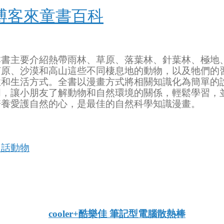
博客來童書百科
本書主要介紹熱帶雨林、草原、落葉林、針葉林、極地
苔原、沙漠和高山這些不同棲息地的動物，以及牠們的
性和生活方式。全書以漫畫方式將相關知識化為簡單的
明，讓小朋友了解動物和自然環境的關係，輕鬆學習，
培養愛護自然的心，是最佳的自然科學知識漫畫。
漫話動物
博客來
客來 e-coupon
博客來書店網
cooler+酷樂佳 筆記型電腦散熱棒
路書店