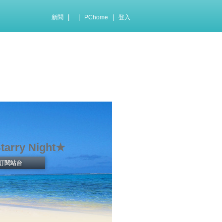
|
|
|
新聞
PChome
登入
tarry Night★
訂閱站台