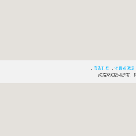
．
廣告刊登
．
消費者保護
網路家庭版權所有、轉載必究 