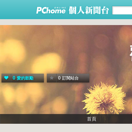
0
0
愛的鼓勵
訂閱站台
首頁