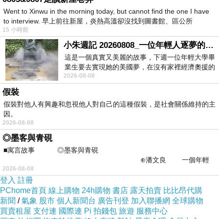
Went to Xinwu in the morning today, but cannot find the one I have
to interview. 早上前往新屋，炎熱高溫卻沒找到圖書館、區公所
PS.若您家裡有0~4歲的小朋友，
點我進入索取免
15 小時前
費《迪士尼美語世界試用包》
小朱週記 20260808_一位年輕人逐夢的真實故事
這是一個真實又美麗的故事，下週一位年輕大學畢
↓↓↓限量特優價格按鈕↓↓↓
業生要去實現她的美國夢，在沒有家裡經濟奧援的
2026-08-08
情況下，靠著自我努力工作累積出國基
假裝
假裝對他人有興趣和忽視他人對自己的這種假裝，是社會關係維持的主
因。
2026-08-08
◎墨客與青硯
■寓言故事 ◎墨客與青硯
⊕潘文良 一個年輕
2026-08-08
的墨客，在京城的古玩肆裡
登入
註冊
PChome首頁
線上購物
24h購物
書店
露天拍賣
比比昂代購
新聞
/
氣象
股市
個人新聞台
廣告刊登
加入聯播網
全球購物
買賣租屋
支付連
國際連
Pi 拍錢包
旅遊
服務中心