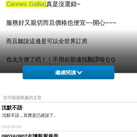
Cannes Gallia)
真是沒選錯~
服務好又親切而且價格也便宜~~開心~~~
而且聽說這邊是可以全世界訂房
也太方便了吧！！不用在那邊找翻譯啦ＱＱ
繼續閱讀
加納加利亞酒店 (Hotel Cannes Gallia) 的介紹在
下面
你可能感興趣的文章
如果有興趣到這附近玩的，不妨可以看看喔！
沈默不語
沈默不語，其實是已經說了。
以下是 加納加利亞酒店 (Hotel Cannes Gallia) 的
2026-08-08
介紹 如果也跟我一樣喜歡不妨看看喔!
0803&0807走讀新屋巷弄