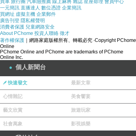
買車
旅行團
汽車險推薦
線上麻將
雜誌
星座命理
會員中心
一元簡訊
直播達人
數位憑證
企業簡訊
買網址
虛擬主機
企業郵件
廣告刊登
隱私權聲明
消費者保護
兒童網路安全
About PChome
投資人聯絡
徵才
著作權保護
｜網路家庭版權所有、轉載必究
‧Copyright PChome
Online
PChome Online and PChome are trademarks of PChome
Online Inc.
個人新聞台
快速發文
最新文章
心情雜記
美食饗宴
藝文欣賞
旅遊玩家
社會萬象
影視娛樂