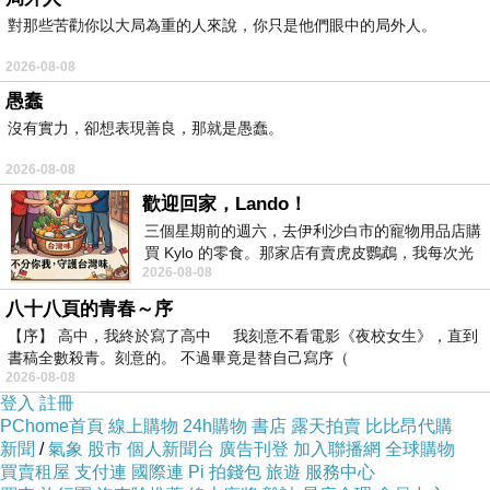
Nagoya) 的介紹 如果也跟我一樣喜歡不妨看看
對那些苦勸你以大局為重的人來說，你只是他們眼中的局外人。
喔!
2026-08-08
愚蠢
PS.若您家裡有0~4歲的小朋友，
點我進入索取免
沒有實力，卻想表現善良，那就是愚蠢。
費《迪士尼美語世界試用包》
2026-08-08
歡迎回家，Lando！
↓↓↓限量特優價格按鈕↓↓↓
三個星期前的週六，去伊利沙白市的寵物用品店購
買 Kylo 的零食。那家店有賣虎皮鸚鵡，我每次光
2026-08-08
顧都會去看一下。他們偶爾會引進 C
八十八頁的青春～序
【序】 高中，我終於寫了高中 我刻意不看電影《夜校女生》，直到
書稿全數殺青。刻意的。 不過畢竟是替自己寫序（
2026-08-08
登入
註冊
PChome首頁
線上購物
24h購物
書店
露天拍賣
比比昂代購
新聞
/
氣象
股市
個人新聞台
廣告刊登
加入聯播網
全球購物
買賣租屋
支付連
國際連
Pi 拍錢包
旅遊
服務中心