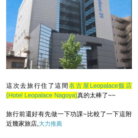
這次去旅行住了這間
名古屋Leopalace飯店
(Hotel Leopalace Nagoya)
真的太棒了~~
旅行前還好有先做一下功課~比較了一下這附
近幾家旅店,
大力推薦