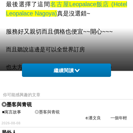
最後選擇了這間
名古屋Leopalace飯店 (Hotel
Leopalace Nagoya)
真是沒選錯~
服務好又親切而且價格也便宜~~開心~~~
而且聽說這邊是可以全世界訂房
也太方便了吧！！不用在那邊找翻譯啦ＱＱ
繼續閱讀
名古屋Leopalace飯店 (Hotel Leopalace
Nagoya) 的介紹在下面
你可能感興趣的文章
◎墨客與青硯
如果有興趣到這附近玩的，不妨可以看看喔！
■寓言故事 ◎墨客與青硯
⊕潘文良 一個年輕
2026-08-08
的墨客，在京城的古玩肆裡
以下是 名古屋Leopalace飯店 (Hotel Leopalace
局外人