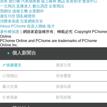
買車
旅行團
汽車險推薦
線上麻將
雜誌
星座命理
會員中心
一元簡訊
直播達人
數位憑證
企業簡訊
買網址
虛擬主機
企業郵件
廣告刊登
隱私權聲明
消費者保護
兒童網路安全
About PChome
投資人聯絡
徵才
著作權保護
｜網路家庭版權所有、轉載必究
‧Copyright PChome
Online
PChome Online and PChome are trademarks of PChome
Online Inc.
個人新聞台
快速發文
最新文章
心情雜記
美食饗宴
藝文欣賞
旅遊玩家
社會萬象
影視娛樂