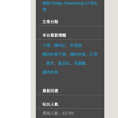
旅館 (Indigo Strasbourg)-訂房比
價
文章分類
本台最新標籤
小酒
、
國內訂
、
舒適旅
、
國內外親子旅
、
國內外旅
、
訂房
、
蜜月
、
飯店比
、
花園飯
、
國內外旅
最新回應
站台人氣
累積人氣：
13,781