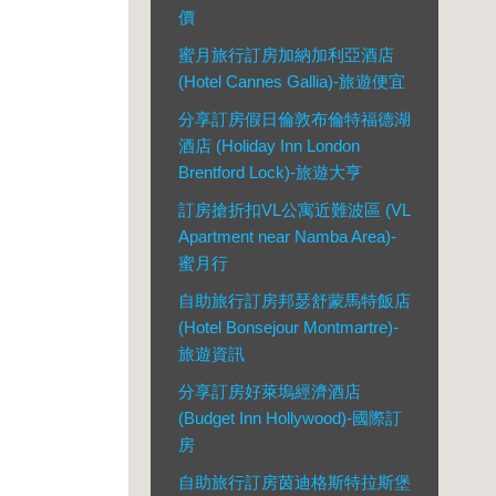
價
蜜月旅行訂房加納加利亞酒店
(Hotel Cannes Gallia)-旅遊便宜
分享訂房假日倫敦布倫特福德湖
酒店 (Holiday Inn London
Brentford Lock)-旅遊大亨
訂房搶折扣VL公寓近難波區 (VL
Apartment near Namba Area)-
蜜月行
自助旅行訂房邦瑟舒蒙馬特飯店
(Hotel Bonsejour Montmartre)-
旅遊資訊
分享訂房好萊塢經濟酒店
(Budget Inn Hollywood)-國際訂
房
自助旅行訂房茵迪格斯特拉斯堡