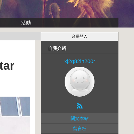
活動
自我介紹
xj2q82in200r
ar
關於本站
留言板