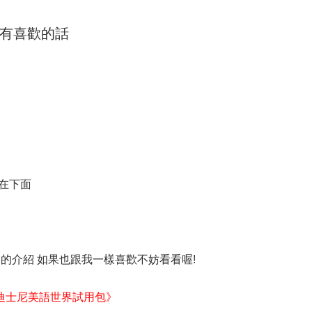
有喜歡的話
介紹在下面
Hotel) 的介紹 如果也跟我一樣喜歡不妨看看喔!
迪士尼美語世界試用包》