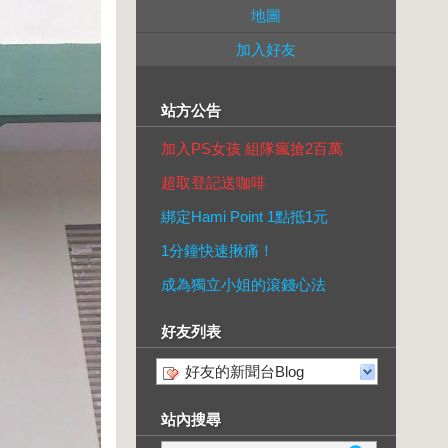
地圖
加入好友
站方公告
加入PS女孩 組隊瘋搶2百萬
超取登記送咖啡
綁定Hami Point 1點抵1元
1分鐘快速揪痛！
成為獨立小姐的滾錢心法
好友列表
好友的新聞台Blog
站內搜尋