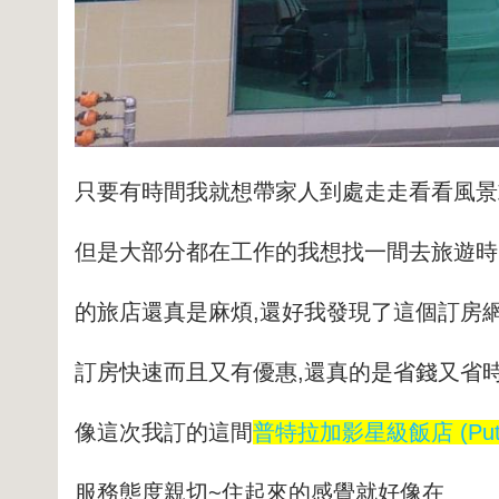
只要有時間我就想帶家人到處走走看看風景
但是大部分都在工作的我想找一間去旅遊時
的旅店還真是麻煩,還好我發現了這個訂房網
訂房快速而且又有優惠,還真的是省錢又省
像這次我訂的這間
普特拉加影星級飯店 (Putra K
服務態度親切~
住起來的感覺就好像在