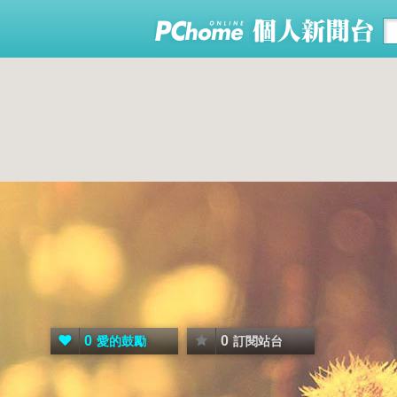
0
0
愛的鼓勵
訂閱站台