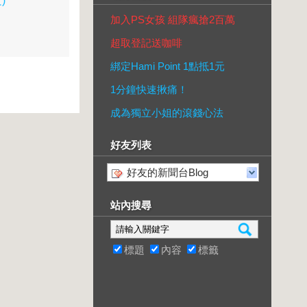
)
加入PS女孩 組隊瘋搶2百萬
超取登記送咖啡
綁定Hami Point 1點抵1元
1分鐘快速揪痛！
成為獨立小姐的滾錢心法
好友列表
好友的新聞台Blog
站內搜尋
標題
內容
標籤