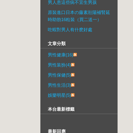
男人患這些病不宜生男孩
原裝進口日本の藤素壯陽補腎延
時助勃16粒裝（買二送一）
吃蝦對男人有什麽好處
文章分類
男性健康(16)
男性装扮(4)
男性保健(5)
男性生活(3)
娛樂明星(5)
本台最新標籤
最新回應