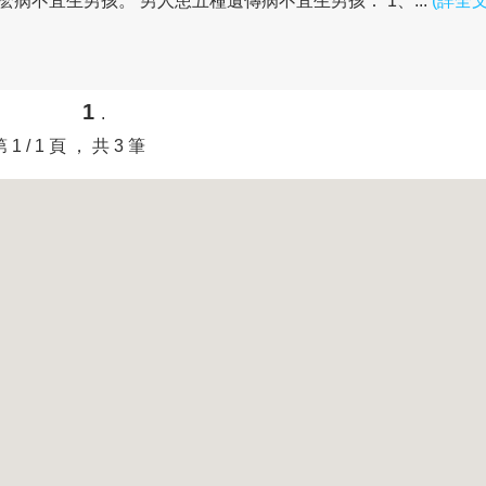
不宜生男孩。 男人患五種遺傳病不宜生男孩： 1、...
(詳全文
1
.
第 1 / 1 頁 ， 共 3 筆