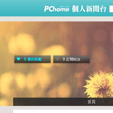
0
0
愛的鼓勵
訂閱站台
首頁