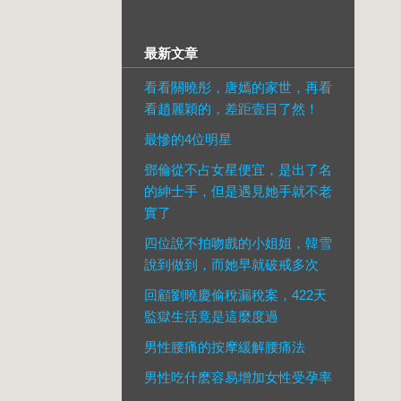
最新文章
看看關曉彤，唐嫣的家世，再看
看趙麗穎的，差距壹目了然！
最慘的4位明星
鄧倫從不占女星便宜，是出了名
的紳士手，但是遇見她手就不老
實了
四位說不拍吻戲的小姐姐，韓雪
說到做到，而她早就破戒多次
回顧劉曉慶偷稅漏稅案，422天
監獄生活竟是這麼度過
男性腰痛的按摩緩解腰痛法
男性吃什麽容易增加女性受孕率