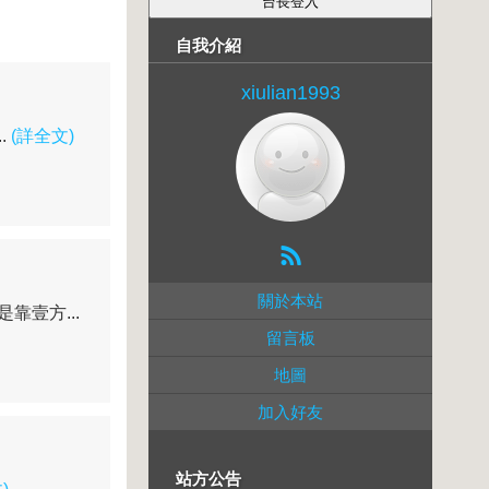
自我介紹
xiulian1993
.
(詳全文)
關於本站
壹方...
留言板
地圖
加入好友
站方公告