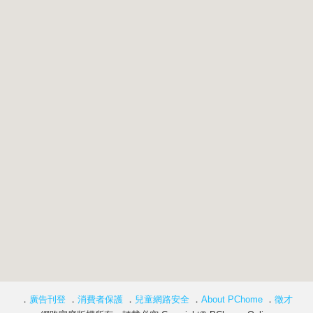
．
廣告刊登
．
消費者保護
．
兒童網路安全
．
About PChome
．
徵才