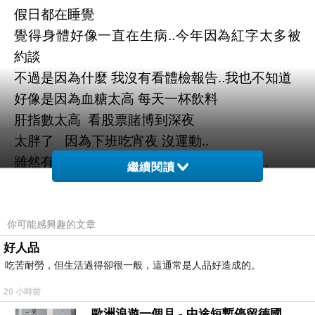
假日都在睡覺
覺得身體好像一直在生病..今年因為紅字太多被
約談
不過是因為什麼 我沒有看體檢報告..我也不知道
好像是因為血糖太高 每天一杯飲料
肝指數太高 看股票賭博到深夜
太胖了 因為下班吃宵夜 沒運動..
雖然有振作幾天運動 但是馬上被打回原形..
繼續閱讀
覺得這個不行還是紀錄一下
這次的振作
能持續幾天..
你可能感興趣的文章
今天練了30分鐘 原來身體爛成這樣
好人品
吃苦耐勞，但生活過得卻很一般，這通常是人品好造成的。
20 小時前
歐洲浪遊一個月 - 中途短暫停留德國