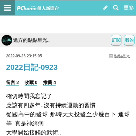
遠方的點點星光..
訂閱
我的
2022-09-23 23:15:05
點點星光
2022日記-0923
留言 2
收藏 0
推薦 4
確切時間我忘記了
應該有四多年..沒有持續運動的習慣
從國高中的籃球 那時天天投籃至少幾百下 運球
等 真是神經病
大學開始接觸的武術..