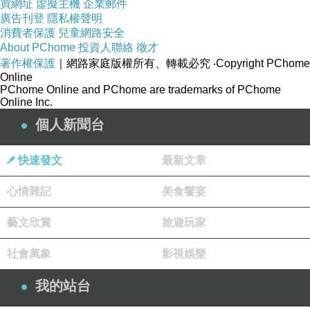
買網址
虛擬主機
企業郵件
2022-09-25 12:13:56
廣告刊登
隱私權聲明
消費者保護
兒童網路安全
About PChome
投資人聯絡
徵才
著作權保護
｜網路家庭版權所有、轉載必究
‧Copyright PChome
Online
PChome Online and PChome are trademarks of PChome
Online Inc.
個人新聞台
快速發文
最新文章
心情雜記
美食饗宴
藝文欣賞
旅遊玩家
社會萬象
影視娛樂
我的站台