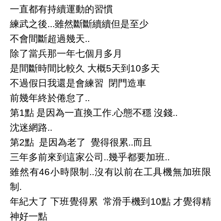
一直都有持續運動的習慣
練武之後...雖然斷斷續續但是至少
不會間斷超過幾天..
除了當兵那一年七個月多月
是間斷時間比較久 大概5天到10多天
不過假日我還是會練習 閉門造車
前幾年終於倦怠了..
第1點 是因為一直換工作.心態不穩 沒錢..
沈迷網路..
第2點 是因為老了 覺得很累..而且
三年多前來到這家公司..幾乎都要加班..
雖然有46小時限制..沒有以前在工具機無加班限
制.
年紀大了 下班覺得累 常滑手機到10點 才覺得精
神好一點