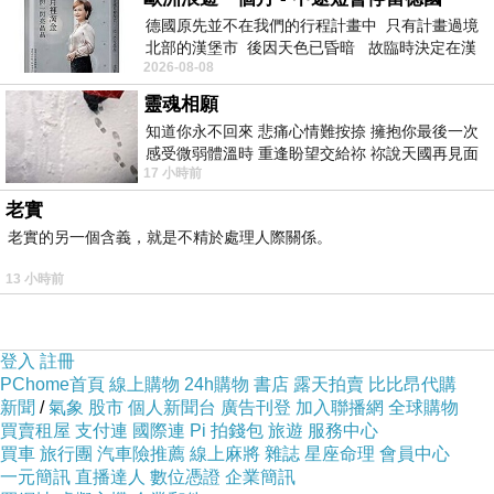
德國原先並不在我們的行程計畫中 只有計畫過境
北部的漢堡市 後因天色已昏暗 故臨時決定在漢
2026-08-08
堡市吃晚餐和過夜
靈魂相願
知道你永不回來 悲痛心情難按捺 擁抱你最後一次
感受微弱體溫時 重逢盼望交給祢 祢說天國再見面
17 小時前
此刻忍淚說別離 他日靈魂再
老實
一朵出版雲,出書找我
老實的另一個含義，就是不精於處理人際關係。
2023-09-28 11:36:58
挨餓.....試試.....二天就感覺神清氣爽...呵....
13 小時前
逸竹（yt）野叟
2022-09-24 07:07:17
登入
註冊
祈
PChome首頁
線上購物
24h購物
書店
露天拍賣
比比昂代購
健康平安
新聞
/
氣象
股市
個人新聞台
廣告刊登
加入聯播網
全球購物
網友關心你
買賣租屋
支付連
國際連
Pi 拍錢包
旅遊
服務中心
買車
旅行團
汽車險推薦
線上麻將
雜誌
星座命理
會員中心
版主回應
一元簡訊
直播達人
數位憑證
企業簡訊
謝謝