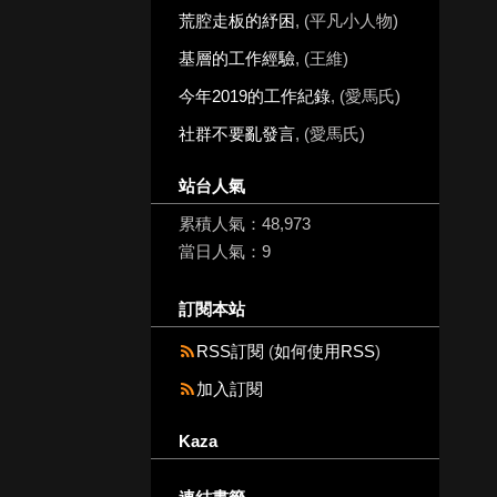
荒腔走板的紓困
, (平凡小人物)
基層的工作經驗
, (王維)
今年2019的工作紀錄
, (愛馬氏)
社群不要亂發言
, (愛馬氏)
站台人氣
累積人氣：
48,973
當日人氣：
9
訂閱本站
RSS訂閱
(
如何使用RSS
)
加入訂閱
Kaza