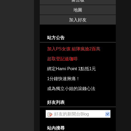
地圖
加入好友
站方公告
加入PS女孩 組隊瘋搶2百萬
超取登記送咖啡
綁定Hami Point 1點抵1元
1分鐘快速揪痛！
成為獨立小姐的滾錢心法
好友列表
好友的新聞台Blog
站內搜尋