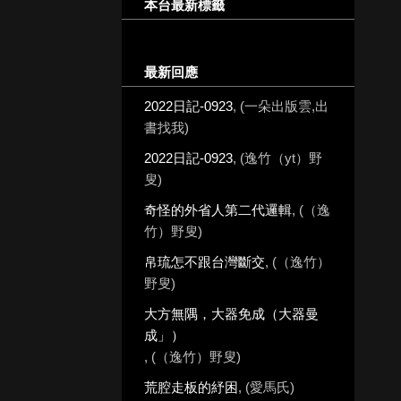
本台最新標籤
最新回應
2022日記-0923
, (一朵出版雲,出
書找我)
2022日記-0923
, (逸竹（yt）野
叟)
奇怪的外省人第二代邏輯
, (（逸
竹）野叟)
帛琉怎不跟台灣斷交
, (（逸竹）
野叟)
大方無隅，大器免成（大器曼
成」）
, (（逸竹）野叟)
荒腔走板的紓困
, (愛馬氏)