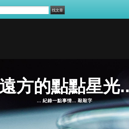
遠方的點點星光.
... 紀錄一點事情... 敲敲字