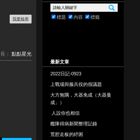
標題
內容
標籤
我要檢舉
台長：
點點星光
最新文章
2022日記-0923
上戰場與服兵役的假議題
大方無隅，大器免成（大器曼
成」）
人設你也相信
艦隊得病新聞整理記錄
荒腔走板的紓困