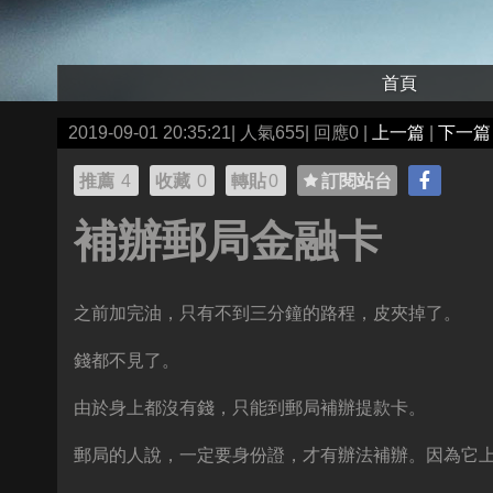
首頁
2019-09-01 20:35:21| 人氣655| 回應0 |
上一篇
|
下一篇
推薦
4
收藏
0
轉貼
0
訂閱站台
補辦郵局金融卡
之前加完油，只有不到三分鐘的路程，皮夾掉了。
錢都不見了。
由於身上都沒有錢，只能到郵局補辦提款卡。
郵局的人說，一定要身份證，才有辦法補辦。因為它