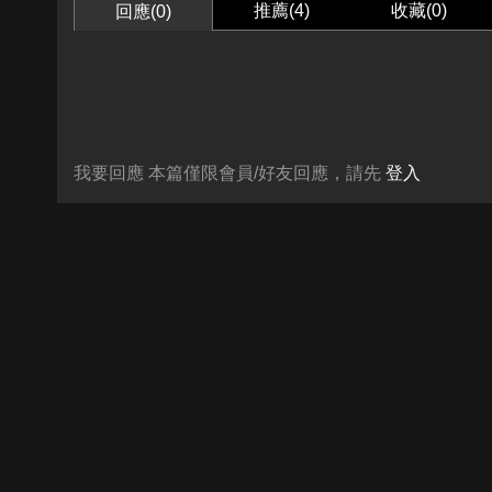
推薦(
4
)
收藏(
0
)
回應(0)
我要回應
本篇僅限會員/好友回應，請先
登入