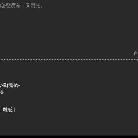
的怎態度差，又兩光。
-斷魂槍-
傳"
:
雜感
|