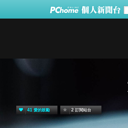
41
2
愛的鼓勵
訂閱站台