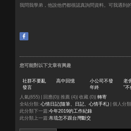
我問我學弟，他說他們都很認真詢問資料。可我遇到
您可能對以下文章有興趣
社群不要亂
高中回憶
小公司不發
老舍
發言
年終
"不
人氣(655) | 回應(0)| 推薦 (
4
)| 收藏 (
0
)|
轉寄
全站分類:
心情日記(隨筆、日記、心情手札)
| 個人分類
此分類下一篇:
今年2019的工作紀錄
此分類上一篇:
帛琉怎不跟台灣斷交