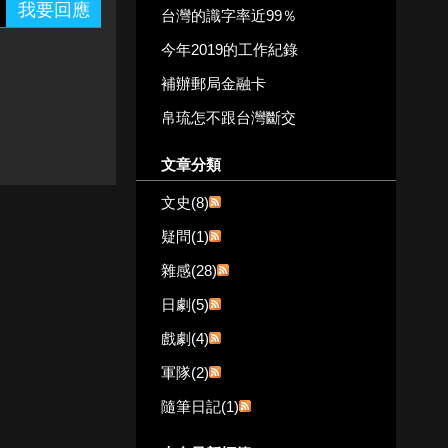
我要回應
台灣的識字率近99％
今年2019的工作紀錄
補辦郵局金融卡
帛琉怎不跟台灣斷交
文章分類
文史(8)
疑問(1)
雜感(28)
日劇(5)
戲劇(4)
軍隊(2)
隨筆日記(1)