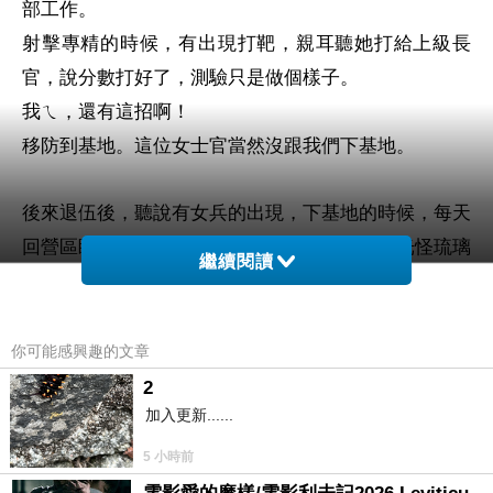
部工作。
射擊專精的時候，有出現打靶，親耳聽她打給上級長
官，說分數打好了，測驗只是做個樣子。
我ㄟ，還有這招啊！
移防到基地。這位女士官當然沒跟我們下基地。
後來退伍後，聽說有女兵的出現，下基地的時候，每天
回營區睡覺洗澡，不能站夜哨。據說還有更多光怪琉璃
繼續閱讀
的故事。
台灣的政策真奇怪，強征男性義務
役，說男女差異。可
是女性又可以志願役。怪哉。
你可能感興趣的文章
2
營區，常停水不能洗澡。幸好週休二日，可以回家洗。
加入更新......
當兵前無法想像，文明社會，還有沒水這種事情。
5 小時前