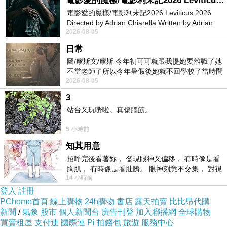
電影愛的魔樣/電影利未記2026 Leviticus 2026
老一輩人常說現在人不耐操！不過基本的體能還要有，
電影愛的魔樣/電影利未記2026 Leviticus 2026
Directed by Adrian Chiarella Written by Adrian
這種我是肯定的。
2026-08-05
Chiarella Starring Joe Bird
日常
圖/摩斯文/摩斯 今年初可可就跟我提她要離職了她
不當老師了所以今年暑假後她就不回學校了當時問
2026-08-05
她不是很喜歡幼幼班的小朋友嗎捨得不
當兵的回憶-這些人要當兵？
上一篇：
3
站台又玩嘢啦。真傷腦筋。
5 小時前
知其用意
招呼完後看著妳， 發現眼神又偏移， 有時像是看
胸肌， 有時像是看肚臍。 眼神刻意不交集， 對視
14 小時前
視線不對齊， 讓我很難不
登入
註冊
PChome首頁
線上購物
24h購物
書店
露天拍賣
比比昂代購
新聞
/
氣象
股市
個人新聞台
廣告刊登
加入聯播網
全球購物
買賣租屋
支付連
國際連
Pi 拍錢包
旅遊
服務中心