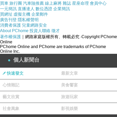
買車
旅行團
汽車險推薦
線上麻將
雜誌
星座命理
會員中心
一元簡訊
直播達人
數位憑證
企業簡訊
買網址
虛擬主機
企業郵件
廣告刊登
隱私權聲明
消費者保護
兒童網路安全
About PChome
投資人聯絡
徵才
著作權保護
｜網路家庭版權所有、轉載必究
‧Copyright PChome
Online
PChome Online and PChome are trademarks of PChome
Online Inc.
個人新聞台
快速發文
最新文章
心情雜記
美食饗宴
藝文欣賞
旅遊玩家
社會萬象
影視娛樂