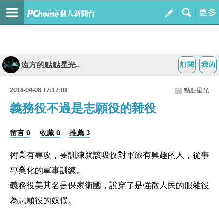
遠方的點點星光..
訂閱
我的
2018-04-08 17:17:08
點點星光
義務役不過是志願役的雜役
留言 0
收藏 0
推薦 3
術業有專攻，要訓練就該吸收對軍旅有興趣的人，從事
專業化的軍事訓練。
義務役美其名是保家衛國，說穿了是強徵人民的服雜役
為志願役的奴僕。