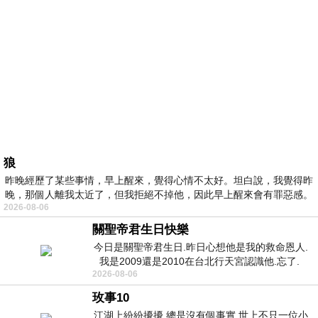
狼
昨晚經歷了某些事情，早上醒來，覺得心情不太好。坦白說，我覺得昨
晚，那個人離我太近了，但我拒絕不掉他，因此早上醒來會有罪惡感。
2026-08-06
關聖帝君生日快樂
今日是關聖帝君生日.昨日心想他是我的救命恩人.
我是2009還是2010在台北行天宮認識他.忘了.
2026-08-06
一個奇摩交友的網友學
玫事10
江湖上紛紛擾擾 總是沒有個事實 世上不只一位小