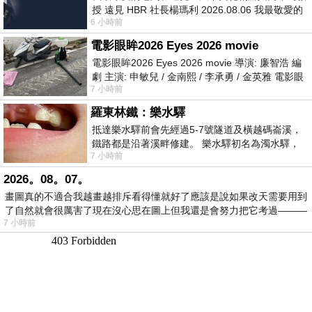
授 遠見 HBR 社長楊瑪利 2026.08.06 我最敬愛的
6 小時前
老闆、遠見．天下文化創辦人高希均教
電影眼眸2026 Eyes 2026 movie
電影眼眸2026 Eyes 2026 movie 導演: 廉智浩 編
劇 主演: 申敏兒 / 金南熙 / 李承勇 / 金英雅 電影眼
7 小時前
眸2026描述攝影師徐珍因遺
羅東林鐵：樂水驛
抵達樂水驛前會先經過5-7號隧道及橫越碼崙溪，
鐵路都是沿著溪畔修建。 樂水驛初名為濁水驛，
7 小時前
但因與臺鐵集集線車站同名，於1953
2026。08。07。
畫圖真的不適合我越畫越排斥看得懂就好了應該是說如果改天需要用到
了自然就會很厲害了現在沒心思在圖上但我還是會努力把它考過———
7 小時前