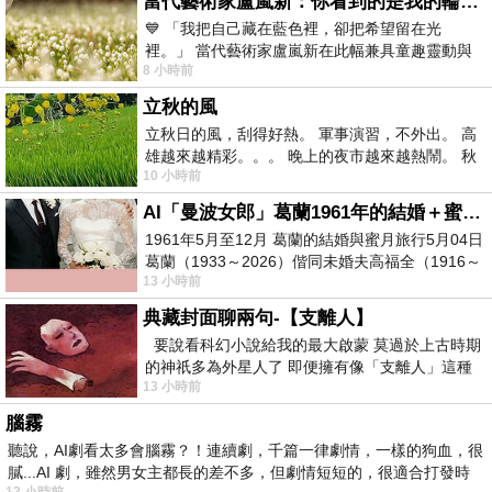
當代藝術家盧嵐新：你看到的是我的輪廓，還是你的故事？——藏在藍色裡的希望與光
💙 「我把自己藏在藍色裡，卻把希望留在光
裡。」 當代藝術家盧嵐新在此幅兼具童趣靈動與
8 小時前
抽象韻味的新作中，用湛藍的羽翼般色塊包覆著
立秋的風
立秋日的風，刮得好熱。 軍事演習，不外出。 高
雄越來越精彩。。。 晚上的夜市越來越熱鬧。 秋
10 小時前
天的風刮得很熱 夜遊消暑熱。。。
AI「曼波女郎」葛蘭1961年的結婚＋蜜月旅行 #戀上老電影 #葛蘭 #粟子
1961年5月至12月 葛蘭的結婚與蜜月旅行5月04日
葛蘭（1933～2026）偕同未婚夫高福全（1916～
13 小時前
2004）乘郵輪赴倫敦6月15日於英國倫敦St.S
典藏封面聊兩句-【支離人】
要說看科幻小說給我的最大啟蒙 莫過於上古時期
的神祇多為外星人了 即便擁有像「支離人」這種
13 小時前
驚世駭俗的神通法門 也未必讀
腦霧
聽說，AI劇看太多會腦霧？！連續劇，千篇一律劇情，一樣的狗血，很
膩...AI 劇，雖然男女主都長的差不多，但劇情短短的，很適合打發時