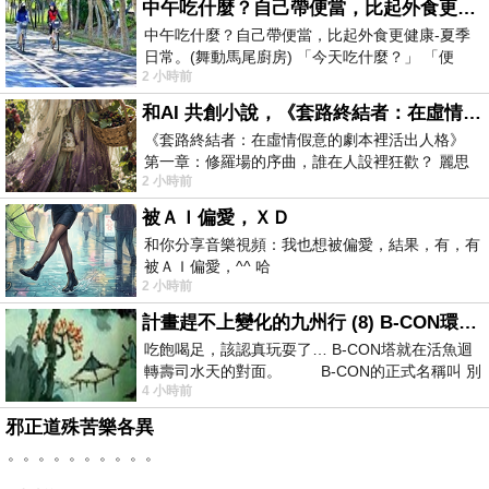
中午吃什麼？自己帶便當，比起外食更健康-夏季日常。(舞動馬尾廚房)
中午吃什麼？自己帶便當，比起外食更健康-夏季
日常。(舞動馬尾廚房) 「今天吃什麼？」 「便
2 小時前
當？麵？還是炒飯？」 每天都在選擇
和AI 共創小說，《套路終結者：在虛情假意的劇本裡活出人格》
《套路終結者：在虛情假意的劇本裡活出人格》
第一章：修羅場的序曲，誰在人設裡狂歡？ 麗思
2 小時前
卡爾頓酒店的總統套房內，燈光昏
被ＡＩ偏愛，ＸＤ
和你分享音樂視頻：我也想被偏愛，結果，有，有
被ＡＩ偏愛，^^ 哈
2 小時前
計畫趕不上變化的九州行 (8) B-CON環球塔
吃飽喝足，該認真玩耍了… B-CON塔就在活魚迴
轉壽司水天的對面。 B-CON的正式名稱叫 別
4 小時前
邪正道殊苦樂各異
。。。。。。。。。。