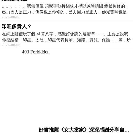
。。。。。。我無價值 須親手執持錫杖才得以滅除煩惱 錫杖你修的，
己力因力是正力，佛像也是你修的，己力因力是正力，佛光普照也是
2026-08-06
印旺多貴人？
在網上隨便玩了個 ai 算八字，感覺好像說的還蠻準……。主要是說我
命盤結構「印星」太旺，印星代表長輩、知識、資源、保護……等，所
2026-08-06
好書推薦《女大當家》深深感謝分享自己想法震撼讀者的作家，讓我看到不同樣貌的家庭！