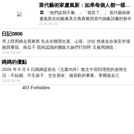
當代藝術家盧嵐新：如果每個人都一樣，這世界該有多無聊？
🏛️ 「他們說我不像。」「我笑了。」 當代藝術家
盧嵐新在此幅兼具古典典雅與當代抽象語彙的新作
2026-08-06
中，以沈靜的藍色空間為背景，描繪了
日記0806
早上陪周媽去買東西 先去全聯買生菜、山葵、沙拉 然後走在保安市場
她買番茄、南瓜子 我與認識的攤販大姊們打招呼 又被周媽唸：
2026-08-06
媽媽的優點
2026 年 8 月 6 日媽媽從前在《北窗內外》散文中寫到理想的遊俠生
活：不結婚、不生孩子、交女朋友、做喜歡的事業、單獨遊走江
2026-08-06
湖⋯⋯，