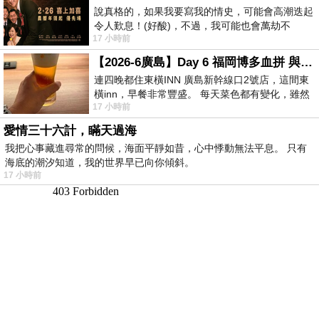
說真格的，如果我要寫我的情史，可能會高潮迭起
令人歎息！(好酸)，不過，我可能也會萬劫不
17 小時前
復...，每天跪鍵盤還是被判了花心的罪
【2026-6廣島】Day 6 福岡博多血拼 與機場接送少年司機深夜對談
連四晚都住東橫INN 廣島新幹線口2號店，這間東
橫inn，早餐非常豐盛。 每天菜色都有變化，雖然
17 小時前
看到工作人員拿出料理包加熱，但
愛情三十六計，瞞天過海
我把心事藏進尋常的問候，海面平靜如昔，心中悸動無法平息。 只有
海底的潮汐知道，我的世界早已向你傾斜。
17 小時前