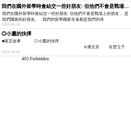
我們在國外留學時會結交一些好朋友: 但他們不會是戰場上的朋友
我們在國外留學時會結交一些好朋友: 但他們不會是戰場上的朋友， 是
我們國家的好朋友。 我們的留學國家永遠都是我們的倚
2026-08-06
◎小鷹的抉擇
■寓言故事 ◎小鷹的抉擇
⊕潘文良 在壁立千
2026-08-06
仞的懸崖上，有一座遮天蔽