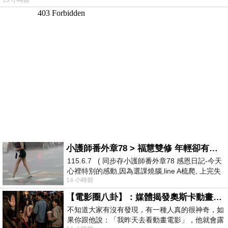
13 小時前
小護師番外章78 > 福慧雙修 年輕卻有個老靈魂 ㄑ金剛經〉podcast
115.6.7 ( 同步存小護師番外章78 感恩日記-今天
心裡特別的感動,因為選課燒腦,line A梳爬, 上完失
14 小時前
智課的她,特來傾
【電影圈八卦】：媒體揭發奧斯卡動畫項目投票醜聞！好萊塢為什麼看不起動畫電影？
不知道大家有沒有發現，有一種人真的很神奇，如
果你跟他說：「我昨天去看動畫電影」，他就會露