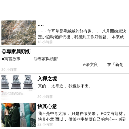
….
⋯⋯ 羊耳草是毛絨絨的好有趣。 。 八月開始就決
定少協助老師們後，我感到工作好輕鬆。 本來就
18 小時前
不是我的工作啊。 真
◎專家與頭銜
■寓言故事 ◎專家與頭銜
⊕潘文良 在「新創
20 小時前
之谷」裡——
入禪之境
真的， 太靠近， 我也尿不出。
20 小時前
快其心意
我不是中毒太深， 只是在做笑果， PO文有題材，
快其心意 而以， 做某些事情讓自己的內心--- 感到
22 小時前
愉快。