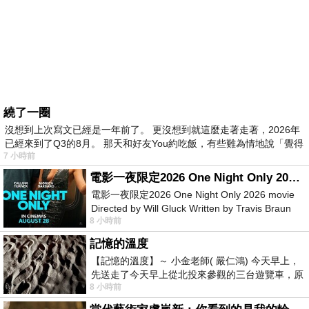
繞了一圈
沒想到上次寫文已經是一年前了。 更沒想到就這麼走著走著，2026年
已經來到了Q3的8月。 那天和好友You約吃飯，有些難為情地說「覺得
7 小時前
電影一夜限定2026 One Night Only 2026 movie
電影一夜限定2026 One Night Only 2026 movie
Directed by Will Gluck Written by Travis Braun
8 小時前
Starring Monica Barbaro
記憶的溫度
【記憶的溫度】～ 小金老師( 嚴仁鴻) 今天早上，
先送走了今天早上從北投來參觀的三台遊覽車，原
8 小時前
以為展場已經差不多要安靜下來，卻發