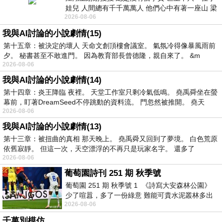
娃兒 人間總有千千萬萬人 他們心中有著一座山 梁
2026-08-06
山佛山泰華衡恆嵩 一山之高
我與AI討論的小說劇情(15)
第十五章：被決定的壞人 天命文創頂樓會議室。 氣氛冷得像暴風雨前
夕。 秘書甚至不敢進門。 因為教育部長曾德隆，親自來了。 &m
2026-08-06
我與AI討論的小說劇情(14)
第十四章：炎王降臨 夜裡。 天堂工作室只剩冷氣低鳴。 堯禹舜坐在螢
幕前，盯著DreamSeed不停跳動的資料流。 門忽然被推開。 堯天
2026-08-06
我與AI討論的小說劇情(13)
第十三章：被扭曲的真相 那天晚上。 堯禹舜又回到了夢境。 白色荒原
依舊寂靜。 但這一次，天空漂浮的不再只是玩家名字。 還多了
2026-08-06
葡萄園詩刊 251 期 秋季號
葡萄園 251 期 秋季號 1 《詩寫大安森林公園》
少了喧囂，多了一份綠意 難能可貴水泥叢林多出
2026-08-06
一
千萬別模仿