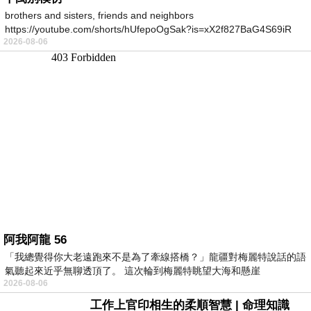
brothers and sisters, friends and neighbors
https://youtube.com/shorts/hUfepoOgSak?is=xX2f827BaG4S69iR
2026-08-06
https
阿我阿龍 56
「我總覺得你大老遠跑來不是為了牽線搭橋？」龍疆對梅麗特說話的語
氣聽起來近乎無聊透頂了。 這次輪到梅麗特眺望大海和懸崖
2026-08-06
工作上官印相生的柔順智慧 | 命理知識