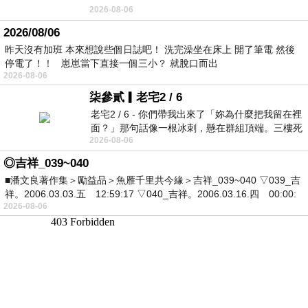
2026-08-06
2026/08/06
昨天沒有加班 本來想說些個日誌吧！ 洗完澡坐在床上 開了筆電 然後
停電了！！ 崽崽當下直接一個三小？ 就脫口而出
2026-08-06
柒參貳▎老宅2 / 6
老宅2 / 6 - 你們帶我出來了「妳為什麼把我留在裡
面？」那句話像一根冰刺，懸在群組頂端。三樓死
2026-08-06
死盯著照片裡的人。那個人確實站在
◎吉祥_039~040
■潘文良著作集＞勵益品＞魚雁千里共今緣＞吉祥_039~040 ▽039_吉
祥。2006.03.03.五 12:59:17 ▽040_吉祥。2006.03.16.四 00:00:
2026-08-06