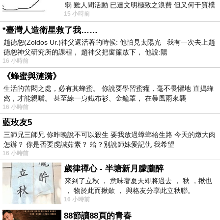
弱 雖人間活動 已達文明極致之浪費 但又何干質樸
15 小時前
者 只能白白陪葬
*臺灣人造衛星救了我……
趙德恕(Zoldos Ur.)神父還活著的時候: 他怕見太陽光 我有一次去上趙
德恕神父研究所的課程， 趙神父把窗簾放下， 他說:陽
16 小時前
《蜂蜜與漣漪》
生活的苦悶之處，必有其蜂蜜。 你說要學習蜜獾，毫不畏懼地 直搗蜂
窩，才能親嚐。 甚至練一身鐵布衫、金鐘罩， 在暴風雨來襲
16 小時前
藍玫友5
三師兄三師兄 你昨晚說不可以殺生 要我放過蟑螂給生路 今天的燉大肉
怎辦？ 你是否要虔誠茹素？ 蛤？別說師妹愛記仇 我希望
16 小時前
歲律禪心 - 半塘新月朦朧醉
來到了立秋 ， 意味著夏天即將過去 ， 秋 ，揪也
， 物於此而揪歛 ， 與格友分享此立秋聯。
16 小時前
88節讀88頁的青春