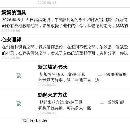
2026-08-06
景影射西藏境外流亡 地下組織
媽媽的面具
2026 年 8 月 6 日媽媽死後，每當讀到她的學生和好友寫到其生前如何
耐心有愛地教導他們，影響改變了他們的生命，我也感到驚訝，媽媽的
2026-08-06
心安理得
在幻相和現實之間，我的選擇是你，在愛與不愛之間，依然是一個缺愛
的小孩，在夢與清醒之間，看見了自己的慾望和墮落，與你分享，你説
2026-08-06
新加坡的45天
新加坡的45天 文/林玉鳳 上一篇用佛得角
的世界盃故事，談「中葡平台」這
2026-08-06
動起來的方法
動起來的方法 文/林玉鳳 上一篇說到靜
養夠了就要動。可很多人一聽
2026-08-06