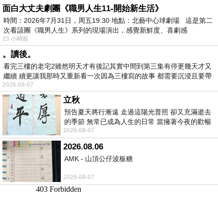
面白大丈夫劇團《職男人生11-開始新生活》
時間：2026年7月31日，周五19:30 地點：北藝中心球劇場 這是第二
次看該團《職男人生》系列的現場演出，感覺新鮮度、喜劇感
23 小時前
。讀後。
看完三樓的老宅2雖然明天才有後記其實中間到第三集有停更幾天才又
繼續 續更讓我那時又重新看一次因為三樓寫的故事 都需要沉浸且要帶
2026-08-07
有
立秋
預告夏天將行漸遠 走過這陽光普照 卻又充滿逝去
的季節 無常已成為人生的日常 當擁著今夜的歡暢
2026-08-07
舒心 轉眼驟成昨日 而明晨 太陽
2026.08.06
AMK - 山頂公仔波板糖
2026-08-07