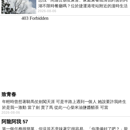
想找一間適合朋友聚會、家庭聚餐或情侶約會的內
湖不限時餐廳嗎？位於捷運港墘站附近的漫時生活
2026-08-06
內湖店，從捷運站步行約4分鐘即可抵
致青春
年輕時曾想著騎馬仗劍闖天涯 可是半路上遇到一個人 她說要許我終生
於是我一激動 當了劍 賣了馬 從此一心柴米油鹽醬醋茶 可當
2026-08-06
阿龍阿我 57
第一個任務很簡單，但這並不意味著它很容易。「你準備好了吧？」龍