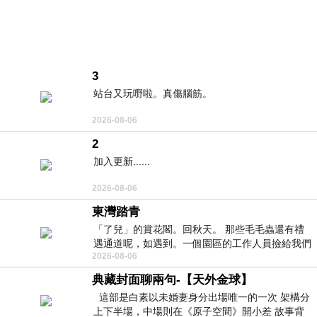
3
站台又玩嘢啦。真傷腦筋。
2026-08-06
2
加入更新......
2026-08-06
東灣踏青
「了兒」的賞花閣。回秋天。 那些毛毛蟲還有禮
遇通道呢，如遇到。一個園區的工作人員撿給我們
2026-08-06
細賞。
典藏封面聊兩句-【天外金球】
這部是白素以未婚妻身分出場唯一的一次 架構分
上下半場，中場則在《原子空間》開小差 故事背