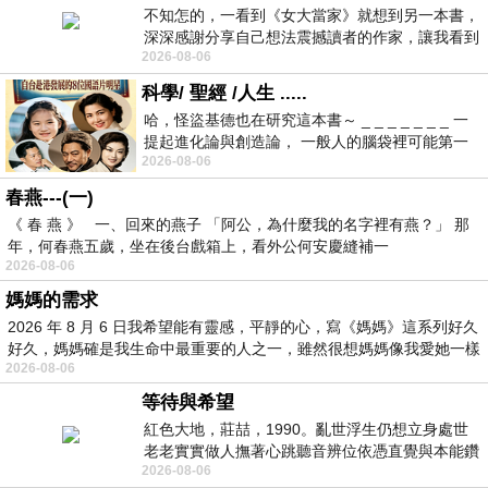
不知怎的，一看到《女大當家》就想到另一本書，
深深感謝分享自己想法震撼讀者的作家，讓我看到
2026-08-06
不同樣貌的家庭！ 《女大
科學/ 聖經 /人生 .....
哈，怪盜基德也在研究這本書～ _ _ _ _ _ _ _ 一
提起進化論與創造論， 一般人的腦袋裡可能第一
2026-08-06
時間就有「 進化論很科
春燕---(一)
《 春 燕 》 一、回來的燕子 「阿公，為什麼我的名字裡有燕？」 那
年，何春燕五歲，坐在後台戲箱上，看外公何安慶縫補一
2026-08-06
媽媽的需求
2026 年 8 月 6 日我希望能有靈感，平靜的心，寫《媽媽》這系列好久
好久，媽媽確是我生命中最重要的人之一，雖然很想媽媽像我愛她一樣
2026-08-06
等待與希望
紅色大地，莊喆，1990。亂世浮生仍想立身處世
老老實實做人撫著心跳聽音辨位依憑直覺與本能鑽
2026-08-06
向裂隙的亮處探索另一個心聲另一個共鳴的