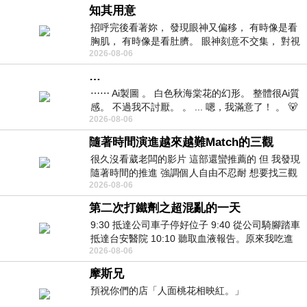
知其用意
招呼完後看著妳， 發現眼神又偏移， 有時像是看
胸肌， 有時像是看肚臍。 眼神刻意不交集， 對視
2026-08-06
視線不對齊， 讓我很難不
…
⋯⋯ Ai製圖 。 白色秋海棠花的幻形。 整體很Ai質
感。 不過我不討厭。 。 ... 嗯，我滿意了！ 。 🐻
2026-08-06
昨中
隨著時間演進越來越難Match的三觀
很久沒看葳老闆的影片 這部還蠻推薦的 但 我發現
隨著時間的推進 強調個人自由不忍耐 想要找三觀
2026-08-06
接近的不要說對象 連朋友都超
第二次打鐵劑之超混亂的一天
9:30 抵達公司車子停好位子 9:40 從公司騎腳踏車
抵達台安醫院 10:10 聽取血液報告。原來我吃進
2026-08-06
去的 B12 彌可保並非沒有吸收而是超
摩斯兄
預祝你們的店「人面桃花相映紅。」