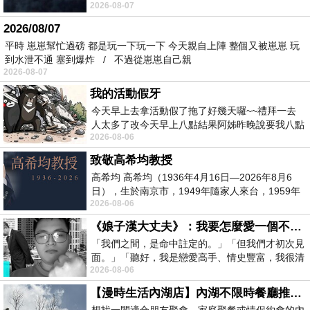
2026-08-07
個人整整齊齊地站在鏡框之外，如同
2026/08/07
平時 崽崽幫忙過磅 都是玩一下玩一下 今天親自上陣 整個又被崽崽 玩
到水泄不通 塞到爆炸 / 不過從崽崽自己親
2026-08-07
我的活動假牙
今天早上去拿活動假了拖了好幾天囉~~禮拜一去
人太多了改今天早上八點結果阿姊昨晚說要我八點
2026-08-06
去西螺農會~回到莿桐都8點半多了
致敬高希均教授
高希均 高希均（1936年4月16日—2026年8月6
日），生於南京市，1949年隨家人來台，1959年
2026-08-06
赴美深造並取得經濟發展博士學位。曾任
《娘子漢大丈夫》：我要怎麼愛一個不存在的人？
「我們之間，是命中註定的。」「但我們才初次見
面。」「聽好，我是戀愛高手、情史豐富，我很清
2026-08-06
楚這種感覺，你我之間的那種感覺，現
【漫時生活內湖店】內湖不限時餐廳推薦｜捷運港墘站美食，聚餐、約會、家庭聚會首選，正餐甜點一次滿足