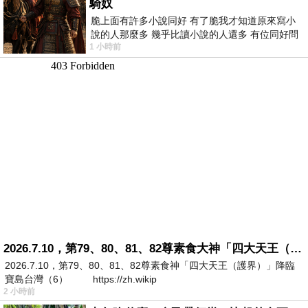
騎奴
脆上面有許多小說同好 有了脆我才知道原來寫小
說的人那麼多 幾乎比讀小說的人還多 有位同好問
1 小時前
了一個問題 她說為什麼高中文學獎的
2026.7.10，第79、80、81、82尊素食大神「四大天王（護界）」降臨寶島台灣（6）
2026.7.10，第79、80、81、82尊素食神「四大天王（護界）」降臨
寶島台灣（6） https://zh.wikip
2 小時前