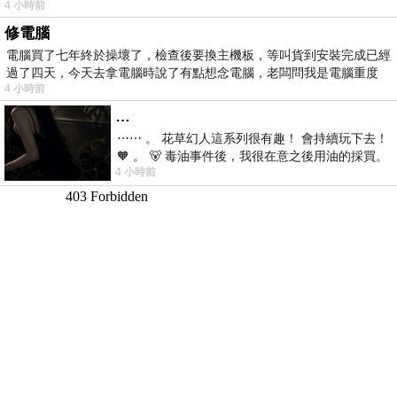
4 小時前
修電腦
電腦買了七年終於操壞了，檢查後要換主機板，等叫貨到安裝完成已經
過了四天，今天去拿電腦時說了有點想念電腦，老闆問我是電腦重度
4 小時前
…
⋯⋯ 。 花草幻人這系列很有趣！ 會持續玩下去！
🧡 。 🐻 毒油事件後，我很在意之後用油的採買。
4 小時前
前天購買了我之前就很愛