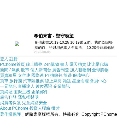
希伯來書 - 堅守盼望
希伯來書10:19-10:25 10:19弟兄們、我們既因耶
穌的血、得以坦然進入至聖所、 10:20是藉着他給
2026-08-06
我們開了一條又新又活的路從幔子經過
登入
註冊
PChome首頁
線上購物
24h購物
書店
露天拍賣
比比昂代購
新聞
/
氣象
股市
個人新聞台
廣告刊登
加入聯播網
全球購物
買賣租屋
支付連
國際連
Pi 拍錢包
旅遊
服務中心
買車
旅行團
汽車險推薦
線上麻將
雜誌
星座命理
會員中心
一元簡訊
直播達人
數位憑證
企業簡訊
買網址
虛擬主機
企業郵件
廣告刊登
隱私權聲明
消費者保護
兒童網路安全
About PChome
投資人聯絡
徵才
著作權保護
｜網路家庭版權所有、轉載必究
‧Copyright PChome