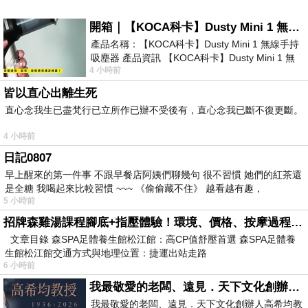
開箱｜【KOCA科卡】Dusty Mini 1 無線手持吸塵器
產品名稱：【KOCA科卡】Dusty Mini 1 無線手持
吸塵器 產品資訊 【KOCA科卡】Dusty Mini 1 無
4 小時前
線手持吸塵器評語： 能吸、能吹兼具兩
皆以直心出離生死
直心念我生已盡梵行已立所作已辦不受後有，直心念我已斷不復更斷。
4 小時前
日記0807
早上醒來的第一件事 不跟早餐店阿姨們聊幾句 很不習慣 她們的紅茶還
是全糖 我喝起來比較習慣 ~~~ 《偷偷藏不住》 越看越有趣，
5 小時前
招牌森雞湯課程腳底+指壓體驗！環境、價格、按摩過程全紀錄，森SPA足體養生館松江館最新價格表
文章目錄 森SPA足體養生館松江館：高CP值舒壓首選 森SPA足體養
生館松江館交通方式與地理位置：捷運出站走路
6 小時前
我最敬愛的老闆、遠見．天下文化創辦人高希均教授
我最敬愛的老闆、遠見．天下文化創辦人高希均教