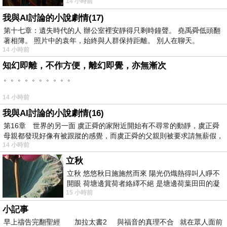
14 小時前
出一種慈祥的微笑，然後問你是不是陪小
我與AI討論的小說劇情(17)
第十七章：遺失時代的人 辦公室裡安靜得只剩時鐘聲。 堯禹舜低頭翻
著相簿。 照片中的袁年，始終與人群保持距離。 別人在聊天。
14 小時前
知幻即離，不作方便，離幻即覺，亦無漸次
。。。。。。。。。。
14 小時前
我與AI討論的小說劇情(16)
第16章 世界的另一面 虞正舜的家附近開始有不尋常的動靜，虞正舜
母親都發現好像有被跟蹤的感覺，而虞正舜的父親則被要求請無薪假，
14 小時前
立秋
立秋 悠悠秋日施施然而來 陽光仍熾熱得叫人睜不
開眼 荷塘邊賞荷者絡繹不絕 是塘邊荷葉田田的凝
15 小時前
望 風中飄逸的是映日荷花別樣紅
小記事
早上禱告完翻聖經 加拉太書2 與福音的真理不合 就在眾人面前