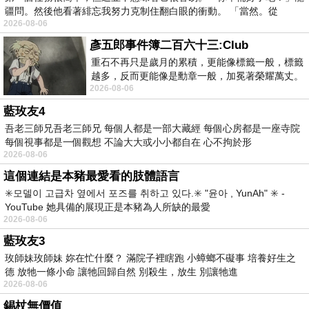
疆問。然後他看著緋忘我努力克制住翻白眼的衝動。 「當然。從
2026-08-06
彥五郎事件簿二百六十三:Club
重石不再只是歲月的累積，更能像標籤一般，標籤
越多，反而更能像是勳章一般，加冕著榮耀萬丈。
2026-08-06
習慣一如縱容，成了再難輕輕放下的罪證
藍玫友4
吾老三師兄吾老三師兄 每個人都是一部大藏經 每個心房都是一座寺院
每個視事都是一個觀想 不論大大或小小都自在 心不拘於形
2026-08-06
這個連結是本豬最愛看的肢體語言
✳️모델이 고급차 옆에서 포즈를 취하고 있다.✳️ "윤아 , YunAh" ✳️ -
YouTube 她具備的展現正是本豬為人所缺的最愛
2026-08-06
藍玫友3
玫師妹玫師妹 妳在忙什麼？ 滿院子裡瞎跑 小蟑螂不礙事 培養好生之
德 放牠一條小命 讓牠回歸自然 別殺生，放生 別讓牠進
2026-08-06
錫杖無價值