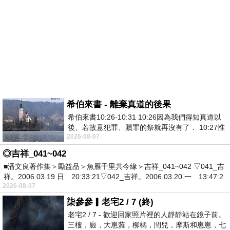
希伯來書 - 離棄真道的後果
希伯來書10:26-10:31 10:26因為我們得知真道以
後、若故意犯罪、贖罪的祭就再沒有了． 10:27惟
2026-08-07
有戰懼等候審判和那燒滅眾敵人的烈火
◎吉祥_041~042
■潘文良著作集＞勵益品＞魚雁千里共今緣＞吉祥_041~042 ▽041_吉
祥。2006.03.19.日 20:33:21▽042_吉祥。2006.03.20.一 13:47:2
2026-08-07
柒參參▎老宅2 / 7 (終)
老宅2 / 7 - 歡迎回家照片裡的人靜靜站在鏡子前。
三樓，廄，大崽蕥，柳橘，閆兒，摩斯和崽崽，七