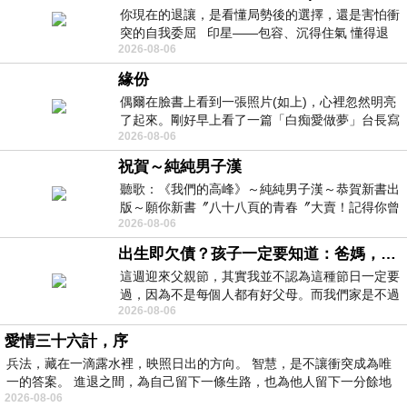
你現在的退讓，是看懂局勢後的選擇，還是害怕衝
突的自我委屈 印星——包容、沉得住氣 懂得退
2026-08-06
一步觀察，不會
緣份
偶爾在臉書上看到一張照片(如上)，心裡忽然明亮
了起來。剛好早上看了一篇「白痴愛做夢」台長寫
2026-08-06
的貼文，在回顧年輕時瘋狂愛上
祝賀～純純男子漢
聽歌：《我們的高峰》～純純男子漢～恭賀新書出
版～願你新書〞八十八頁的青春〞大賣！記得你曾
2026-08-06
經在我的版留言…「好讚的圖^^感覺大家
出生即欠債？孩子一定要知道：爸媽，其實我不欠你們
這週迎來父親節，其實我並不認為這種節日一定要
過，因為不是每個人都有好父母。而我們家是不過
2026-08-06
節的，平時也沒什麼儀式感，生活趨近冷
愛情三十六計，序
兵法，藏在一滴露水裡，映照日出的方向。 智慧，是不讓衝突成為唯
一的答案。 進退之間，為自己留下一條生路，也為他人留下一分餘地
2026-08-06