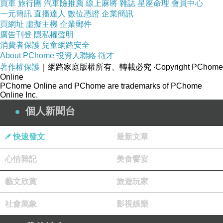
買車
旅行團
汽車險推薦
線上麻將
雜誌
星座命理
會員中心
一元簡訊
直播達人
數位憑證
企業簡訊
買網址
虛擬主機
企業郵件
廣告刊登
隱私權聲明
消費者保護
兒童網路安全
About PChome
投資人聯絡
徵才
著作權保護
｜網路家庭版權所有、轉載必究
‧Copyright PChome
Online
PChome Online and PChome are trademarks of PChome
Online Inc.
個人新聞台
快速發文
最新文章
心情雜記
美食饗宴
藝文欣賞
旅遊玩家
社會萬象
影視娛樂
商品網址
: