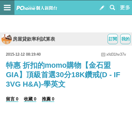
房屋貸款率利試算表
訂閱
我的
2015-12-12 08:19:40
xfd31hv37v
特惠 折扣的momo購物【金石盟
GIA】頂級首選30分18K鑽戒(D - IF
3VG H&A)-學英文
留言 0
收藏 0
推薦 0