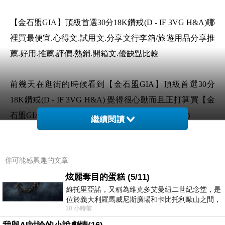
【金石盟GIA】頂級首選30分18K鑽戒(D - IF 3VG H&A)哪
裡買最便宜.心得文.試用文.分享文行李箱/旅遊用品分享推
薦.好用.推薦.評價.熱銷.開箱文.優缺點比較
前幾天在逛街的時候看到【金石盟GIA】頂級首選30分
18K鑽戒(D - IF 3VG H&A) 覺得很心動而且正打算買【金
石盟GIA】頂級首選30分18K鑽戒(D - IF 3VG H&A)
繼續閱讀
但是我想【金石盟GIA】頂級首選30分18K鑽戒(D - IF
你可能感興趣的文章
3VG H&A) 在網路上買應該會比較便宜，【金石盟GIA】
炫麗奪目的蛋糕 (5/11)
頂級首選30分18K鑽戒(D - IF 3VG H&A)而且24小時都能
維托里亞諾，又稱為維克多艾曼紐二世紀念堂，是
買，上網慢慢挑選，不用等店家開門也不用看店員臉色
位於義大利羅馬威尼斯廣場和卡比托利歐山之間，
10 小時前
用以紀念統一義大利統一後的的第一位國
想要購買【金石盟GIA】頂級首選30分18K鑽戒