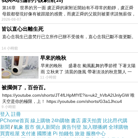
我與AI討論的小說劇情(16)
(D - IF 3VG H&A)已經想很多天了!也求助谷哥大
第16章 世界的另一面 虞正舜的家附近開始有不尋常的動靜，虞正舜
母親都發現好像有被跟蹤的感覺，而虞正舜的父親則被要求請無薪假，
神 發現【金石盟GIA】頂級首選30分18K鑽戒(D
2026-08-07
- IF 3VG H&A)的評價真的不錯想想哪裡買最便
皆以直心出離生死
宜.心得文.試用文.分享文行李箱/旅遊用品分享推
直心念我生已盡梵行已立所作已辦不受後有，直心念我已斷不復更斷。
薦.好用.推薦.評價.熱銷.開箱文.優缺點比較
14 小時前
早來的晚秋
最後選擇在這購買【金石盟GIA】頂級首選30分
早來的晚秋 盛暑在 颱風亂舞的季節裡 下著太陽
18K鑽戒(D - IF 3VG H&A) 的原因,是因為比較有
雨 立秋來了 清晨的微風 帶著淡淡的秋意襲人 一
11 小時前
下子 又被赤
保障,也不會遇到詐騙集團,所以才選擇在這購入
被擱倒了，百份百。
https://youtube.com/shorts/JT4fLHpMfYE?is=uk2_hVbA2IJnlyGW 唯
更多資料、資訊參考分享↓↓↓
天空是你的極限，上！ https://youtube.com/shorts/G3a1Jhcu4
9 小時前
登入
註冊
PChome首頁
線上購物
24h購物
書店
露天拍賣
比比昂代購
新聞
/
氣象
股市
個人新聞台
廣告刊登
加入聯播網
全球購物
買賣租屋
支付連
國際連
Pi 拍錢包
旅遊
服務中心