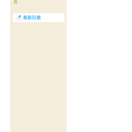
身
最新回應