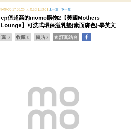
15-08-30 17:08:26| 人氣26| 回應0 |
上一篇
|
下一篇
cp值超高的momo購物2【美國Mothers
Lounge】可洗式環保溢乳墊(素面膚色)-學英文
推薦
收藏
轉貼
訂閱站台
0
0
0