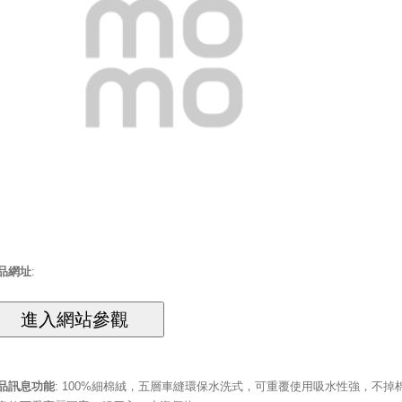
品網址
:
品訊息功能
: 100%細棉絨，五層車縫環保水洗式，可重覆使用吸水性強，不掉