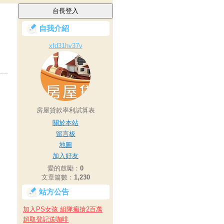
自我介紹
xfd31hv37v
房屋貸款率利試算表
關於本站
留言板
地圖
加入好友
愛的鼓勵：
0
文章篇數：
1,230
站方公告
加入PS女孩 組隊瘋搶2百萬
超取登記送咖啡