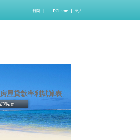
|
|
|
新聞
PChome
登入
房屋貸款率利試算表
訂閱站台