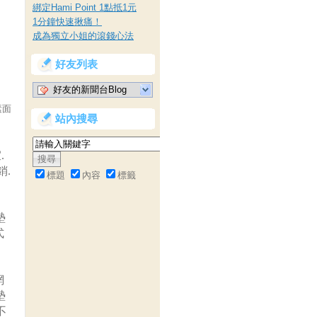
綁定Hami Point 1點抵1元
1分鐘快速揪痛！
成為獨立小姐的滾錢心法
好友列表
好友的新聞台Blog
素面
站內搜尋
.
銷.
標題
內容
標籤
墊
式
網
墊
不