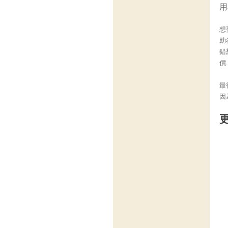
用
想
助
錯
價
最
因