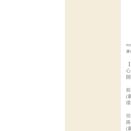
m
膚
【
心
開
前
(
環
但
路
(