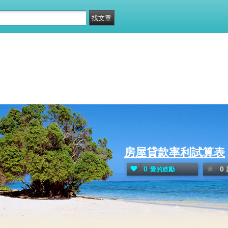
房屋貸款率利試算表
0
0
愛的鼓勵