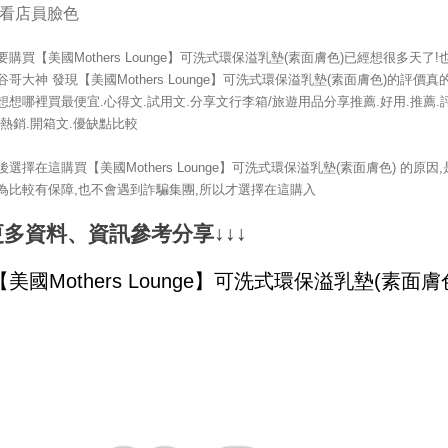
看店員臉色
要購買【美國Mothers Lounge】可洗式環保溢乳墊(素面膚色)已經想很多天了!
谷哥大神 發現【美國Mothers Lounge】可洗式環保溢乳墊(素面膚色)的評價真
想想哪裡買最便宜.心得文.試用文.分享文行李箱/旅遊用品分享推薦.好用.推薦.
.熱銷.開箱文.優缺點比較
後選擇在這購買【美國Mothers Lounge】可洗式環保溢乳墊(素面膚色) 的原因,
為比較有保障,也不會遇到詐騙集團,所以才選擇在這購入
更多資料、資訊參考分享↓↓↓