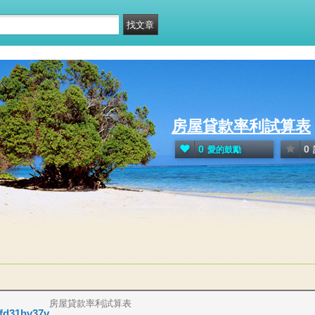
房屋貸款率利試算表
0
0
愛的鼓勵
房屋貸款率利試算表
fd31hv37v