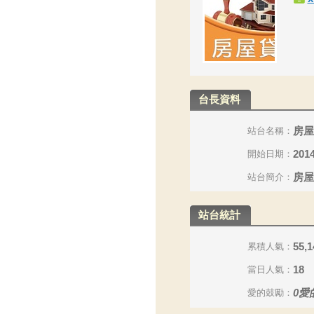
台長資料
房屋
站台名稱：
2014
開始日期：
房屋
站台簡介：
站台統計
55,1
累積人氣：
18
當日人氣：
0
愛
愛的鼓勵：