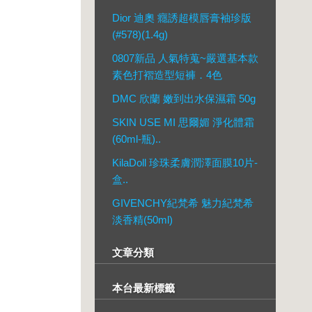
Dior 迪奧 癮誘超模唇膏袖珍版
(#578)(1.4g)
0807新品 人氣特蒐~嚴選基本款
素色打褶造型短褲．4色
DMC 欣蘭 嫩到出水保濕霜 50g
SKIN USE MI 思爾媚 淨化體霜
(60ml-瓶)..
KilaDoll 珍珠柔膚潤澤面膜10片-
盒..
GIVENCHY紀梵希 魅力紀梵希
淡香精(50ml)
文章分類
本台最新標籤