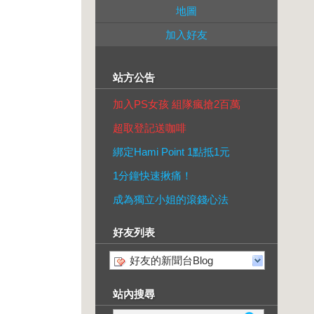
地圖
加入好友
站方公告
加入PS女孩 組隊瘋搶2百萬
超取登記送咖啡
綁定Hami Point 1點抵1元
1分鐘快速揪痛！
成為獨立小姐的滾錢心法
好友列表
好友的新聞台Blog
站內搜尋