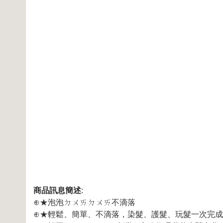
商品訊息簡述
:
⊕★泡泡ㄉㄨㄞㄉㄨㄞ不滴落
⊕★輕鬆、簡單、不滴落，染髮、護髮、玩髮一次完成