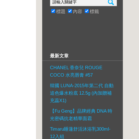
標題
內容
標籤
最新文章
CHANEL 香奈兒 ROUGE
COCO 水亮唇膏 #57
韓國 LUNA-2015年第二代 自動
追色爆水粉底 12.5g (內加贈補
充蕊X1)
【Fu Geng】品牌經典 DNA 時
光密碼抗老精華面霜
Timaru睡蓮舒活沐浴乳300ml-
12入組