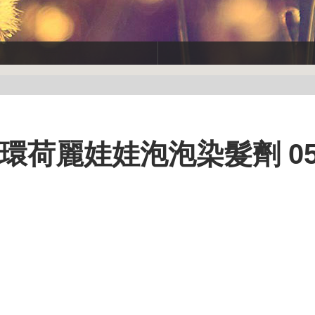
 天使光環荷麗娃娃泡泡染髮劑 