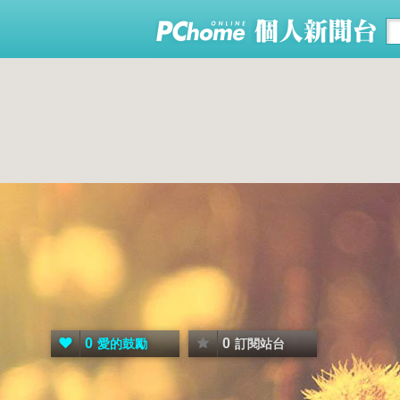
0
0
愛的鼓勵
訂閱站台